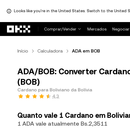
Looks like you're in the United States. Switch to the United S
Pular para o conteúdo principal
Comprar/Vender
Mercados
Negociar
Início
Calculadora
ADA em BOB
ADA/BOB: Converter Cardano 
(BOB)
Cardano para Boliviano da Bolívia
4,3
Quanto vale 1 Cardano em Bolivia
1 ADA vale atualmente Bs.2,3511