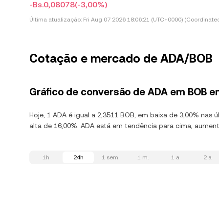
-Bs.0,08078
(-3,00%)
Última atualização:
Fri Aug 07 2026 18:06:21 (UTC+0000) (Coordinated
Cotação e mercado de ADA/BOB
Gráfico de conversão de ADA em BOB e
Hoje, 1 ADA é igual a 2,3511 BOB, em baixa de 3,00% nas 
alta de 16,00%. ADA está em tendência para cima, aument
1h
24h
1 sem.
1 m.
1 a
2 a