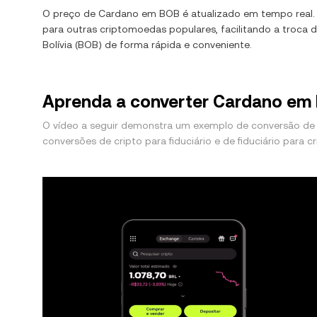
O preço de
Cardano
em
BOB
é atualizado em tempo real
para outras criptomoedas populares, facilitando a troca 
Bolívia
(
BOB
) de forma rápida e conveniente.
Aprenda a converter Cardano em B
O vídeo a seguir demonstra um exemplo de conversão de 
conversões de cripto para fiduciário e de fiduciário para cr