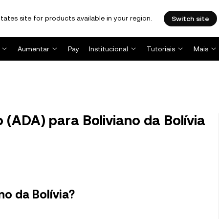
tates site for products available in your region.
Switch site
Aumentar
Pay
Institucional
Tutoriais
Mais
(ADA) para Boliviano da Bolívia
no da Bolívia?