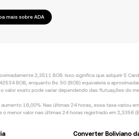
ba mais sobre ADA
roximadamente 2,3511 BOB. Isso significa que adquirir 5 Ca
de 0,42534 BOB, enquanto Bs. 50 (BOB) equivaleria a aproxim
 o valor exato pode variar dependendo das flutuações do m
m aumento 16,00%. Nas últimas 24 horas, essa taxa variou e
 e o menor valor nas últimas 24 horas registrado em 2,3356 (
ia
Converter Boliviano d