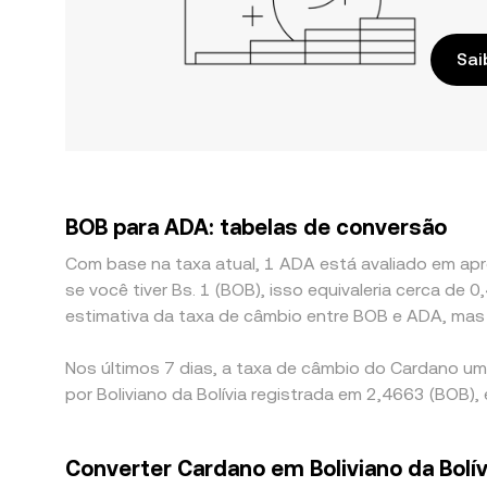
Sai
BOB para ADA: tabelas de conversão
Com base na taxa atual, 1 ADA está avaliado em ap
se você tiver Bs. 1 (BOB), isso equivaleria cerca 
estimativa da taxa de câmbio entre BOB e ADA, mas
Nos últimos 7 dias, a taxa de câmbio do Cardano u
por Boliviano da Bolívia registrada em 2,4663 (BOB),
Converter Cardano em Boliviano da Bolív