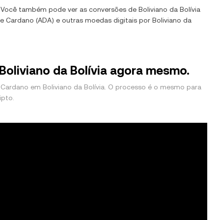
. Você também pode ver as conversões de
Boliviano da Bolívia
de
Cardano
(
ADA
) e outras moedas digitais por
Boliviano da
oliviano da Bolívia agora mesmo.
Cardano em Boliviano da Bolívia. O processo é o mesmo para
ipto.