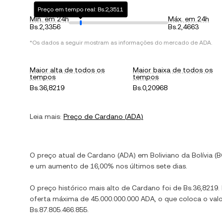
Preço em tempo real: Bs.2,3511
Mín. em 24h
Máx. em 24h
Bs.2,3356
Bs.2,4663
*Os dados a seguir mostram as informações do mercado de
ADA
.
Maior alta de todos os
Maior baixa de todos os
tempos
tempos
Bs.36,8219
Bs.0,20968
Leia mais:
Preço de
Cardano
(
ADA
)
O preço atual de
Cardano
(
ADA
) em
Boliviano da Bolívia
(
B
e
um aumento
de
16,00%
nos últimos sete dias.
O preço histórico mais alto de
Cardano
foi de
Bs.36,8219
.
oferta máxima de
45.000.000.000 ADA
, o que coloca o va
Bs.87.805.466.855
.