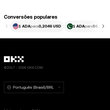
Conversões populares
1 ADA
para
0,2046 USD
1 ADA
para
56,82 P
©2017 - 2026 OKX.COM
Português (Brasil)/BRL