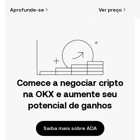
simples do que parece,
e muito mais.
Aprofunde-se
Ver preço
especialmente quando você já sabe
por onde começar.
Comece a negociar cripto
na OKX e aumente seu
potencial de ganhos
Saiba mais sobre ADA