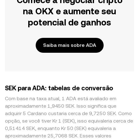
Comece a negociar cripto
na OKX e aumente seu
potencial de ganhos
Saiba mais sobre ADA
SEK para ADA: tabelas de conversão
Com base na taxa atual, 1 ADA está avaliado em
aproximadamente 1,9450 SEK. Isso significa que
adquirir 5 Cardano custaria cerca de 9,7250 SEK. Como
opção, se você tiver Kr 1 (SEK), isso equivaleria cerca de
0,51414 SEK, enquanto Kr 50 (SEK) equivaleria a
aproximadamente 25,7068 SEK. Esses valores