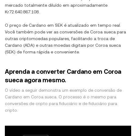
mercado totalmente diluído em aproximadamente
Kr72.640.867.108
.
O preço de
Cardano
em
SEK
é atualizado em tempo real.
Você também pode ver as conversões de
Coroa sueca
para
outras criptomoedas populares, facilitando a troca de
Cardano
(
ADA
) e outras moedas digitais por
Coroa sueca
(
SEK
) de forma rápida e conveniente.
Aprenda a converter Cardano em Coroa
sueca agora mesmo.
O vídeo a seguir demonstra um exemplo de conversão de
Cardano em Coroa sueca. O processo é o mesmo para
conversões de cripto para fiduciário e de fiduciário para
cripto.