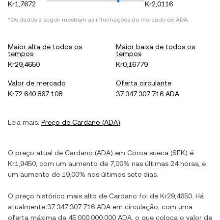
Kr1,7672
Kr2,0116
*Os dados a seguir mostram as informações do mercado de
ADA
.
Maior alta de todos os
Maior baixa de todos os
tempos
tempos
Kr29,4650
Kr0,16779
Valor de mercado
Oferta circulante
Kr72.640.867.108
37.347.307.716 ADA
Leia mais:
Preço de
Cardano
(
ADA
)
O preço atual de
Cardano
(
ADA
) em
Coroa sueca
(
SEK
) é
Kr1,9450
, com
um aumento
de
7,00%
nas últimas 24 horas, e
um aumento
de
19,00%
nos últimos sete dias.
O preço histórico mais alto de
Cardano
foi de
Kr29,4650
. Há
atualmente
37.347.307.716 ADA
em circulação, com uma
oferta máxima de
45.000.000.000 ADA
, o que coloca o valor de