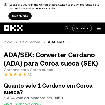
Looks like you're in the United States. Switch to the United States site
for products available in your region.
Switch site
Pular para o conteúdo principal
Cadastrar
Início
Calculadora
ADA em SEK
ADA/SEK: Converter Cardano
(ADA) para Coroa sueca (SEK)
Cardano para Coroa sueca
4,3
Quanto vale 1 Cardano em Coroa
sueca?
1 ADA vale atualmente Kr1,9450
+Kr0,13404
(+7,00%)