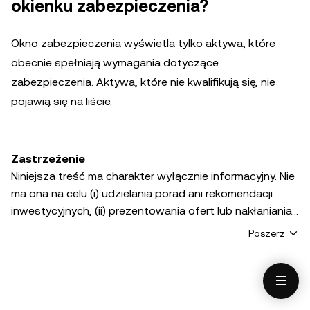
okienku zabezpieczenia?
Okno zabezpieczenia wyświetla tylko aktywa, które
obecnie spełniają wymagania dotyczące
zabezpieczenia. Aktywa, które nie kwalifikują się, nie
pojawią się na liście.
Zastrzeżenie
Niniejsza treść ma charakter wyłącznie informacyjny. Nie
ma ona na celu (i) udzielania porad ani rekomendacji
inwestycyjnych, (ii) prezentowania ofert lub nakłaniania
do kupna, sprzedaży lub przechowywania aktywów
Poszerz
cyfrowych ani (iii) porad finansowych, księgowych,
prawnych lub podatkowych. Aktywa cyfrowe, w tym
stablecoiny i NFT, podlegają zmienności rynkowej, wiążą
się z wysokim stopniem ryzyka i mogą stracić na