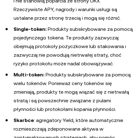
i nie stanowią poparcia ze strony OKX.
Rzeczywiste APY, nagrody i warunki usługi są
ustalane przez stronę trzecią i mogą się różnić.
Single-token:
Produkty subskrybowane za pomocą
pojedynczego tokena. Te produkty zazwyczaj
obejmują protokoły pożyczkowe lub stakowania i
zazwyczaj nie powodują nietrwałej straty, choć
ryzyko protokołu może nadal obowiązywać.
Multi-token:
Produkty subskrybowane za pomocą
wielu tokenów. Ponieważ ceny tokenów się
zmieniają, produkty te mogą wiązać się z nietrwałą
stratą i są powszechnie związane z pulami
płynności lub protokołami kopania płynności.
Skarbce
: agregatory Yield, które automatycznie
rozmieszczają zdeponowane aktywa w
zoptymalizowanych strategiach, aby pomóc