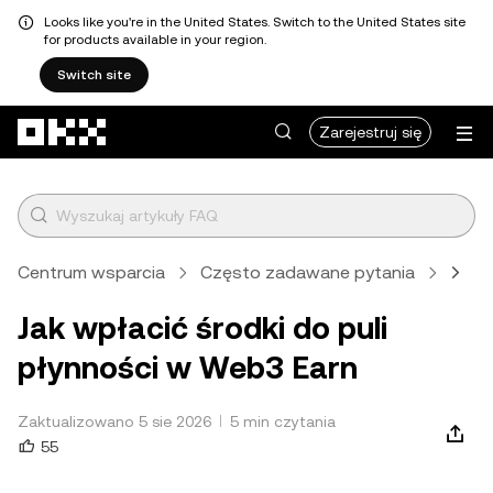
Looks like you're in the United States. Switch to the United States site
for products available in your region.
Switch site
Przejdź do głównej treści
Zarejestruj się
Centrum wsparcia
Często zadawane pytania
Web3
Jak wpłacić środki do puli
płynności w Web3 Earn
Zaktualizowano 5 sie 2026
5 min czytania
55