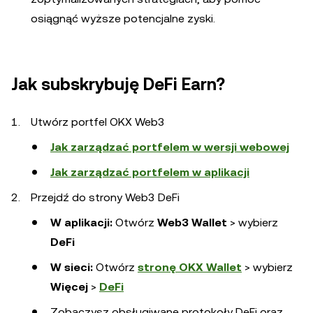
osiągnąć wyższe potencjalne zyski.
Jak subskrybuję DeFi Earn?
Utwórz portfel OKX Web3
Jak zarządzać portfelem w wersji webowej
Jak zarządzać portfelem w aplikacji
Przejdź do strony Web3 DeFi
W aplikacji:
Otwórz
Web3 Wallet
> wybierz
DeFi
W sieci:
Otwórz
stronę OKX Wallet
> wybierz
Więcej
>
DeFi
Zobaczysz obsługiwane protokoły DeFi oraz