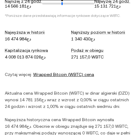
Najniżej z 24 godz.
Najwyżej 24 godz.
دج15 131 721
دج14 566 181
*Poniższe dane przedstawiają informacje rynkowe dotyczące
WBTC
.
Najwyższa w historii
Najniższy poziom w historii
دج1 340 430
دج16 474 984
Kapitalizacja rynkowa
Podaż w obiegu
دج4 008 013 874 026
271 157,0 WBTC
Czytaj więcej:
Wrapped Bitcoin
(
WBTC
) cena
Aktualna cena
Wrapped Bitcoin
(
WBTC
) w
dinar algierski
(
DZD
)
wynosi
دج14 781 156
wraz z
wzrost
z
0,00%
w ciągu ostatnich
24 godzin i
wzrost
z
1,00%
w ciągu ostatnich siedmiu dni.
Najwyższa historyczna cena
Wrapped Bitcoin
wynosiła
دج16 474 984
. Obecnie w obiegu znajduje się
271 157,0 WBTC
,
przy maksymalnej podaży wynoszącej
0 WBTC
, co daje w pełni