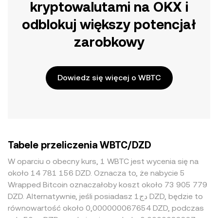
kryptowalutami na OKX i
odblokuj większy potencjał
zarobkowy
Dowiedz się więcej o WBTC
Tabele przeliczenia WBTC/DZD
W oparciu o obecny kurs, 1 WBTC jest wycenia się na
około 14 781 156 DZD. Oznacza to, że nabycie 5
Wrapped Bitcoin oznaczałoby koszt około 73 905 779
DZD. Alternatywnie, jeśli posiadasz دج1 DZD, będzie to
równowartość około 0,000000067654 DZD, podczas