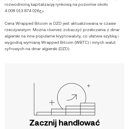
rozwodnioną kapitalizację rynkową na poziomie około
دج4 008 013 874 026
.
Cena
Wrapped Bitcoin
w
DZD
jest aktualizowana w czasie
rzeczywistym. Można również zobaczyć przeliczenia z
dinar
algierski
na inne popularne kryptowaluty, co ułatwia szybką i
wygodną wymianę
Wrapped Bitcoin
(
WBTC
) i innych walut
cyfrowych na
dinar algierski
(
DZD
).
Zacznij handlować