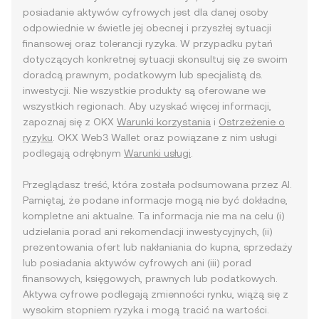
posiadanie aktywów cyfrowych jest dla danej osoby
odpowiednie w świetle jej obecnej i przyszłej sytuacji
finansowej oraz tolerancji ryzyka. W przypadku pytań
dotyczących konkretnej sytuacji skonsultuj się ze swoim
doradcą prawnym, podatkowym lub specjalistą ds.
inwestycji. Nie wszystkie produkty są oferowane we
wszystkich regionach. Aby uzyskać więcej informacji,
zapoznaj się z OKX
Warunki korzystania
i
Ostrzeżenie o
ryzyku
. OKX Web3 Wallet oraz powiązane z nim usługi
podlegają odrębnym
Warunki usługi
.
Przeglądasz treść, która została podsumowana przez AI.
Pamiętaj, że podane informacje mogą nie być dokładne,
kompletne ani aktualne. Ta informacja nie ma na celu (i)
udzielania porad ani rekomendacji inwestycyjnych, (ii)
prezentowania ofert lub nakłaniania do kupna, sprzedaży
lub posiadania aktywów cyfrowych ani (iii) porad
finansowych, księgowych, prawnych lub podatkowych.
Aktywa cyfrowe podlegają zmienności rynku, wiążą się z
wysokim stopniem ryzyka i mogą tracić na wartości.