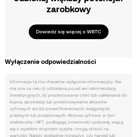
zarobkowy
Dowiedz się więcej o WBTC
Wyłączenie odpowiedzialności
Informacja ta ma charakter wyłącznie informacyjny. Nie
ma ona na celu (i) udzielania porad ani rekomendacji
inwestycyjnych, (ii) prezentowania ofert lub nakłaniania do
kupna, sprzedaży lub przechowywania aktywów
cyfrowych ani (iii) porad finansowych, księgowych,
prawnych lub podatkowych. Aktywa cyfrowe, w tym
stablecoiny i NFT, podlegają zmienności rynkowej, wiążą
się z wysokim stopniem ryzyka i mogą stracić na
wartości. Należy dokładnie rozważyć, czy handel lub