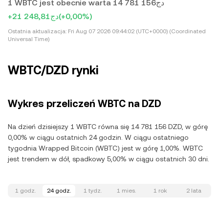
1 WBTC jest obecnie warta دج14 781 156
+دج21 248,81
(+0,00%)
Ostatnia aktualizacja:
Fri Aug 07 2026 09:44:02 (UTC+0000) (Coordinated
Universal Time)
WBTC/DZD rynki
Wykres przeliczeń WBTC na DZD
Na dzień dzisiejszy 1 WBTC równa się 14 781 156 DZD, w górę
0,00% w ciągu ostatnich 24 godzin. W ciągu ostatniego
tygodnia Wrapped Bitcoin (WBTC) jest w górę 1,00%. WBTC
jest trendem w dół, spadkowy 5,00% w ciągu ostatnich 30 dni.
1 godz.
24 godz.
1 tydz.
1 mies.
1 rok
2 lata