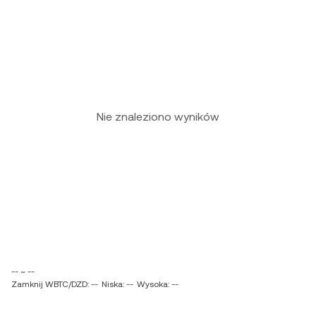
Nie znaleziono wyników
-- ~ --
Zamknij WBTC/DZD: --
Niska: --
Wysoka: --