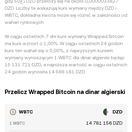
gdy دج50 DZD przełoży się na około 0,0000033827
DZD. Liczby te wskazują kurs wymiany między DZD i
WBTC, dokładna kwota może się różnić w zależności od
wahań rynkowych.
W ciągu ostatnich 7 dni kurs wymiany Wrapped Bitcoin
ma kurs wzrost o 1,00%. W ciągu ostatnich 24 godzin
kurs ten wahał się o 0,00%, z najwyższym kursem
wymiany wynoszącym 1 WBTC dla dinar algierski będąc
15 131 721 DZD, a najniższa wartość w ciągu ostatnich
24 godzin wynosiła 14 566 181 DZD.
Przelicz Wrapped Bitcoin na dinar algierski
WBTC
DZD
14 781 156 DZD
1 WBTC