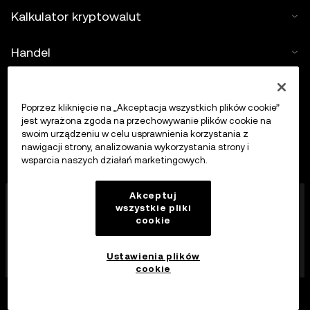
Kalkulator kryptowalut
Handel
Poprzez kliknięcie na „Akceptacja wszystkich plików cookie”
jest wyrażona zgoda na przechowywanie plików cookie na
swoim urządzeniu w celu usprawnienia korzystania z
nawigacji strony, analizowania wykorzystania strony i
wsparcia naszych działań marketingowych.
Firma OKX Europe Limited działająca pod nazwą
Akceptuj
wszystkie pliki
handlową OKX jest obecnie platformą handlu
cookie
kryptowalutami autoryzowaną jako dostawca usług
kryptowalutowych przez MFSA zgodnie z art. 28
ustawy o rynkach aktywów kryptograficznych (rozdział
Ustawienia plików
647 prawa Malty).
cookie