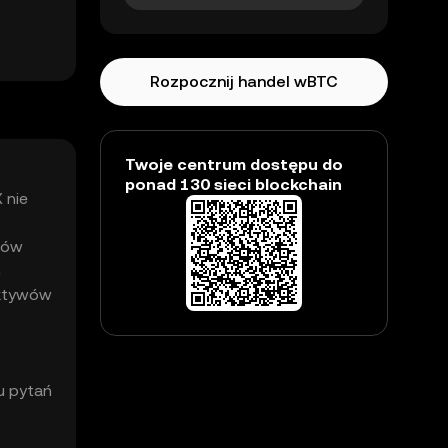
Rozpocznij handel wBTC
Twoje centrum dostępu do
ponad 130 sieci blockchain
 nie
ywów
m
aktywów
b
u pytań