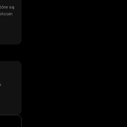
tóre są
itcoin
i