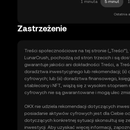
1 minuta
5 minut
1
Ostatnia a
Zastrzeżenie
Treści społecznościowe na tej stronie („Treści”)
LunarCrush, pochodzą od stron trzecich i są dost
gwarantuje jakości ani dokładności Treści, a Treś
doradztwa inwestycyjnego lub rekomendacji; (ii)
cyfrowych; lub (iii) doradztwa finansowego, ks
stablecoiny i NFT, wiążą się z wysokim stopnie
cyfrowych nie są gwarantowane i mogą ulec zmia
OKX nie udziela rekomendacji dotyczących inwest
posiadanie aktywów cyfrowych jest dla Ciebie od
dotyczących konkretnej sytuacji skonsultuj się 
inwestycji. Aby uzyskać więcej informacji, zapozn