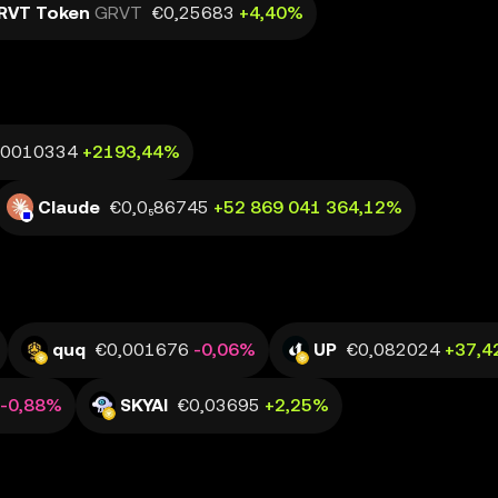
RVT Token
GRVT
€0,25683
+4,40%
00010334
+2193,44%
Claude
€0,0₅86745
+52 869 041 364,12%
quq
€0,001676
-0,06%
UP
€0,082024
+37,
-0,88%
SKYAI
€0,03695
+2,25%