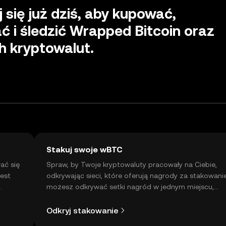
j się już dziś, aby kupować,
 i śledzić Wrapped Bitcoin oraz
ch kryptowalut.
Stakuj swoje wBTC
ać się
Spraw, by Twoje kryptowaluty pracowały na Ciebie,
jest
odkrywając sieci, które oferują nagrody za stakowani
możesz odkrywać setki nagród w jednym miejscu,
a
korzystając z samodzielnie zarządzanego OKX Wallet
Odkryj stakowanie