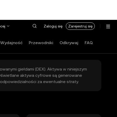
cej
Zaloguj się
Zarejestruj się
Wydajność
Przewodniki
Odkrywaj
FAQ
izowanymi giełdami (DEX). Aktywa w niniejszym
Wyświetlane aktywa cyfrowe są generowane
 odpowiedzialności za ewentualne straty.