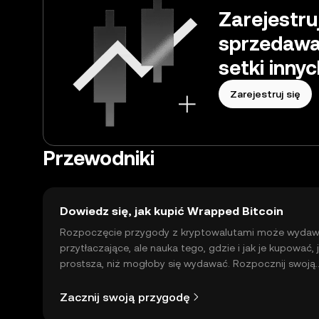
Zarejestru
sprzedawać
setki inny
Zarejestruj się
Przewodniki
Dowiedz się, jak kupić Wrapped Bitcoin
Rozpoczęcie przygody z kryptowalutami może wydaw
przytłaczające, ale nauka tego, gdzie i jak je kupować, 
prostsza, niż mogłoby się wydawać. Rozpocznij swoją
przygodę w aplikacji mobilnej OKX lub bezpośrednio n
stronie.
Zacznij swoją przygodę