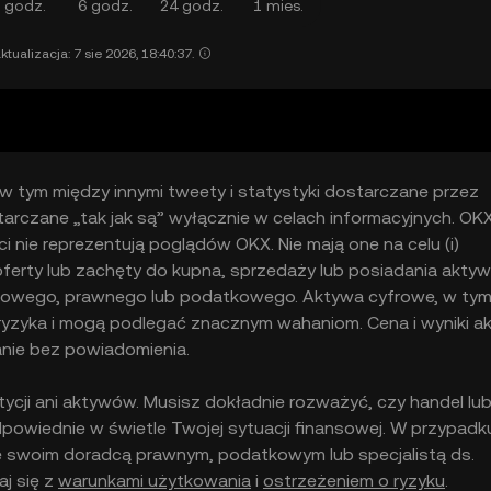
 godz.
6 godz.
24 godz.
1 mies.
ktualizacja: 7 sie 2026, 18:40:37.
, w tym między innymi tweety i statystyki dostarczane przez
arczane „tak jak są” wyłącznie w celach informacyjnych. OKX
ci nie reprezentują poglądów OKX. Nie mają one na celu (i)
 oferty lub zachęty do kupna, sprzedaży lub posiadania akt
ięgowego, prawnego lub podatkowego. Aktywa cyfrowe, w ty
m ryzyka i mogą podlegać znacznym wahaniom. Cena i wyniki 
nie bez powiadomienia.
ycji ani aktywów. Musisz dokładnie rozważyć, czy handel lu
powiednie w świetle Twojej sytuacji finansowej. W przypadk
ze swoim doradcą prawnym, podatkowym lub specjalistą ds.
aj się z
warunkami użytkowania
i
ostrzeżeniem o ryzyku
.