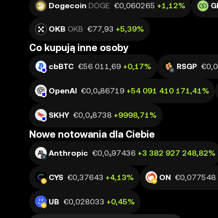
Dogecoin
DOGE
€0,060265
+1,12%
G
OKB
OKB
€77,93
+5,39%
Co kupują inne osoby
cbBTC
€56 011,69
+0,17%
RSGP
€0,
OpenAI
€0,0₅86719
+54 091 410 171,41%
SKHY
€0,0₄8738
+9998,71%
Nowe notowania dla Ciebie
Anthropic
€0,0₅97436
+3 382 927 248,82%
CYS
€0,37643
+4,13%
ON
€0,077548
UB
€0,028033
+0,45%