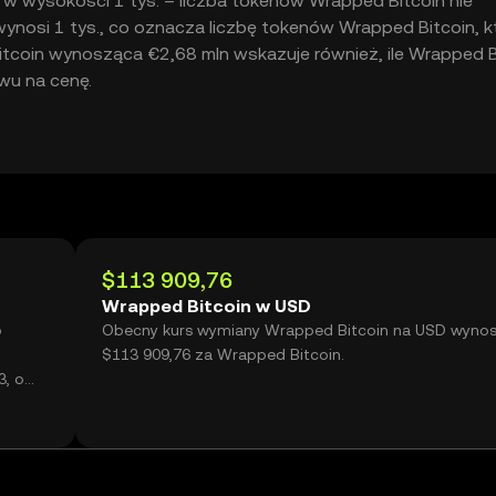
 wysokości 1 tys. – liczba tokenów Wrapped Bitcoin nie
ynosi 1 tys., co oznacza liczbę tokenów Wrapped Bitcoin, k
tcoin wynosząca €2,68 mln wskazuje również, ile Wrapped B
wu na cenę.
$113 909,76
Wrapped Bitcoin w USD
o
Obecny kurs wymiany Wrapped Bitcoin na USD wynos
$113 909,76 za Wrapped Bitcoin.
3, o