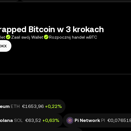
apped Bitcoin w 3 krokach
let
Zasil swój Wallet
Rozpocznij handel wBTC
 OKX
reum
ETH
€1653,96
+0,22%
olana
SOL
€63,52
+0,63%
Pi Network
PI
€0,07651