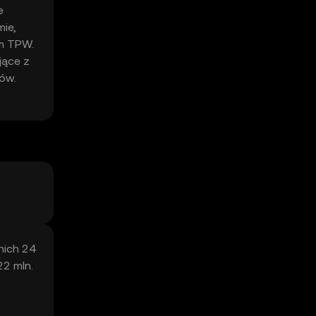
e
mie,
em TPW.
jące z
ów.
nich 24
2 mln.