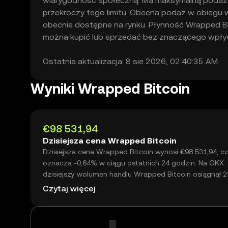
wiarygodność społeczną. Ma maksymalną podaż w
przekroczy tego limitu. Obecna podaż w obiegu w
obecnie dostępne na rynku. Płynność Wrapped Bi
można kupić lub sprzedać bez znaczącego wpły
Ostatnia aktualizacja: 8 sie 2026, 02:40:35 AM
Wyniki Wrapped Bitcoin
€98 531,94
Dzisiejsza cena Wrapped Bitcoin
Dzisiejsza cena Wrapped Bitcoin wynosi €98 531,94, c
oznacza -0,64% w ciągu ostatnich 24 godzin. Na OKX
dzisiejszy wolumen handlu Wrapped Bitcoin osiągnął 2
wartości ponad €2,22 mln.
Czytaj więcej