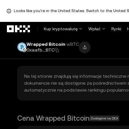
Looks like you're in the United States. Switch to the United S
Przejdź do głównej treści
Kup kryptowalutę
Wpłać
Rynki
Wrapped Bitcoin
wBTC
0xaafb...:BTC
Na tej stronie znajdują się informacje techniczn
dokumencie nie są dostępne za pośrednictwem sc
automatycznie na podstawie rankingu popularnośc
Cena Wrapped Bitcoin
Dostępne na DEX