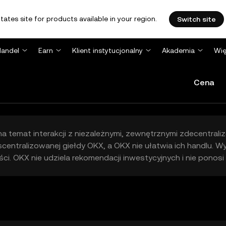
tates site for products available in your region.
Switch site
Handel
Earn
Klient instytucjonalny
Akademia
Wię
Cena
e na temat interakcji z niezależnymi, zewnętrznymi zdecentral
entralizowanej giełdy OKX, a OKX nie ułatwia ich handlu. 
i. OKX nie udziela rekomendacji inwestycyjnych i nie ponosi