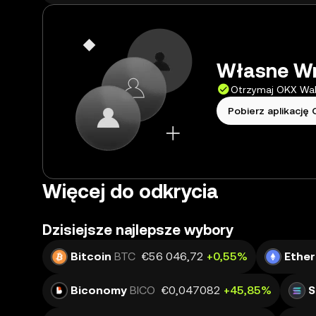
Własne Wr
Otrzymaj OKX Wal
Pobierz aplikację
Więcej do odkrycia
Dzisiejsze najlepsze wybory
Bitcoin
BTC
€56 046,72
+0,55%
Ethe
Biconomy
BICO
€0,047082
+45,85%
S