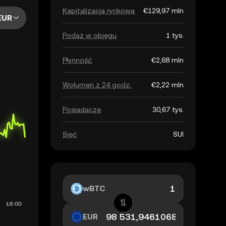
Kapitalizacja rynkowa
€129,97 mln
EUR
Podaż w obiegu
1 tys.
Płynność
€2,68 mln
Wolumen z 24 godz.
€2,22 mln
Posiadacze
30,67 tys.
Sieć
SUI
wBTC
EUR