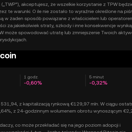
ej („TWP”), akceptujesz, że wszelkie korzystanie z TPW będzi
 te warunki. O ile nie zostało to wyraźnie określone na piś
 są w żaden sposób powiązane z właścicielem lub operator
i za jakiekolwiek straty, szkody i inne konsekwencje wynika
 TPW może spowodować utratę lub zmniejszenie Twoich aktyw
rysdykcjach.
coin
1 godz.
5 minut
-0,60%
-0,32%
531,94, z kapitalizacją rynkową €129,97 mln. W ciągu ostat
 0,64%, z 24-godzinnym wolumenem obrotu wynoszącym €2,2
adaczy, co może przekładać się na jego poziom adopcji i