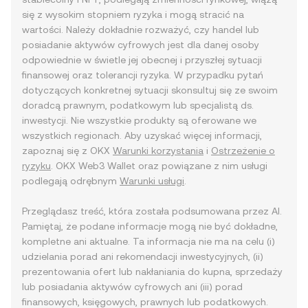
się z wysokim stopniem ryzyka i mogą stracić na
wartości. Należy dokładnie rozważyć, czy handel lub
posiadanie aktywów cyfrowych jest dla danej osoby
odpowiednie w świetle jej obecnej i przyszłej sytuacji
finansowej oraz tolerancji ryzyka. W przypadku pytań
dotyczących konkretnej sytuacji skonsultuj się ze swoim
doradcą prawnym, podatkowym lub specjalistą ds.
inwestycji. Nie wszystkie produkty są oferowane we
wszystkich regionach. Aby uzyskać więcej informacji,
zapoznaj się z OKX
Warunki korzystania
i
Ostrzeżenie o
ryzyku
. OKX Web3 Wallet oraz powiązane z nim usługi
podlegają odrębnym
Warunki usługi
.
Przeglądasz treść, która została podsumowana przez AI.
Pamiętaj, że podane informacje mogą nie być dokładne,
kompletne ani aktualne. Ta informacja nie ma na celu (i)
udzielania porad ani rekomendacji inwestycyjnych, (ii)
prezentowania ofert lub nakłaniania do kupna, sprzedaży
lub posiadania aktywów cyfrowych ani (iii) porad
finansowych, księgowych, prawnych lub podatkowych.