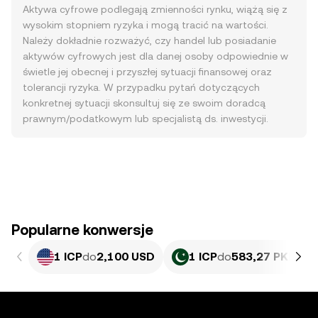
Aktywa cyfrowe podlegają zmienności rynku, wiążą się z
wysokim stopniem ryzyka i mogą tracić na wartości.
Należy dokładnie rozważyć, czy handel lub posiadanie
aktywów cyfrowych jest dla danej osoby odpowiednie w
świetle jej obecnej i przyszłej sytuacji finansowej oraz
tolerancji ryzyka. W przypadku pytań dotyczących
konkretnej sytuacji skonsultuj się ze swoim doradcą
prawnym/podatkowym lub specjalistą ds. inwestycji.
Popularne konwersje
1 ICP
do
2,100 USD
1 ICP
do
583,27 PKR