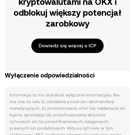
kryptowalutami na OKX i
odblokuj większy potencjał
zarobkowy
Dowiedz się więcej o ICP
Wyłączenie odpowiedzialności
Informacja ta ma charakter wyłącznie informacyjny. Nie
ma ona na celu (i) udzielania porad ani rekomendacji
inwestycyjnych, (ii) prezentowania ofert lub nakłaniania do
kupna, sprzedaży lub przechowywania aktywów
cyfrowych ani (iii) porad finansowych, księgowych,
prawnych lub podatkowych. Aktywa cyfrowe, w tym
stablecoiny i NFT, podlegają zmienności rynkowej, wiążą