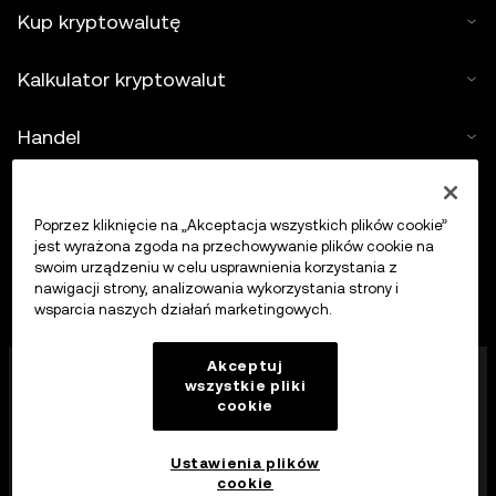
Kup kryptowalutę
Kalkulator kryptowalut
Handel
Poprzez kliknięcie na „Akceptacja wszystkich plików cookie”
jest wyrażona zgoda na przechowywanie plików cookie na
swoim urządzeniu w celu usprawnienia korzystania z
nawigacji strony, analizowania wykorzystania strony i
wsparcia naszych działań marketingowych.
Firma OKX Europe Limited działająca pod nazwą
Akceptuj
wszystkie pliki
handlową OKX jest obecnie platformą handlu
cookie
kryptowalutami autoryzowaną jako dostawca usług
kryptowalutowych przez MFSA zgodnie z art. 28
ustawy o rynkach aktywów kryptograficznych (rozdział
Ustawienia plików
647 prawa Malty).
cookie