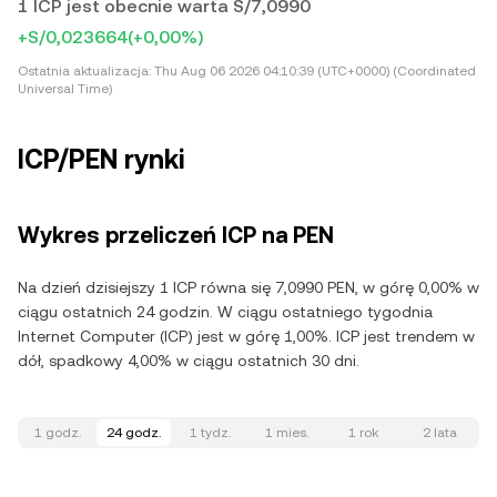
1 ICP jest obecnie warta S/7,0990
+S/0,023664
(+0,00%)
Ostatnia aktualizacja:
Thu Aug 06 2026 04:10:39 (UTC+0000) (Coordinated
Universal Time)
ICP/PEN rynki
Wykres przeliczeń ICP na PEN
Na dzień dzisiejszy 1 ICP równa się 7,0990 PEN, w górę 0,00% w
ciągu ostatnich 24 godzin. W ciągu ostatniego tygodnia
Internet Computer (ICP) jest w górę 1,00%. ICP jest trendem w
dół, spadkowy 4,00% w ciągu ostatnich 30 dni.
1 godz.
24 godz.
1 tydz.
1 mies.
1 rok
2 lata