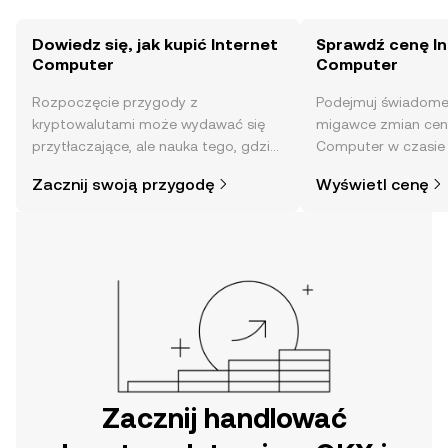
Dowiedz się, jak kupić Internet
Sprawdź cenę In
Computer
Computer
Rozpoczęcie przygody z
Podejmuj świadome 
kryptowalutami może wydawać się
migawce zmian ceny
przytłaczające, ale nauka tego, gdzie
Computer w czasie 
i jak je kupować, jest prostsza, niż
nastrojów społeczn
Zacznij swoją przygodę
Wyświetl cenę
mogłoby się wydawać. Rozpocznij
nie tylko.
swoją przygodę w aplikacji mobilnej
OKX lub bezpośrednio na stronie.
Zacznij handlować