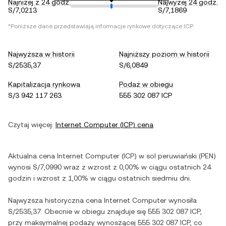
Najniżej z 24 godz.
Najwyżej 24 godz.
S/7,0213
S/7,1869
*Poniższe dane przedstawiają informacje rynkowe dotyczące
ICP
.
Najwyższa w historii
Najniższy poziom w historii
S/2535,37
S/6,0849
Kapitalizacja rynkowa
Podaż w obiegu
S/3 942 117 263
555 302 087 ICP
Czytaj więcej:
Internet Computer
(
ICP
) cena
Aktualna cena
Internet Computer
(
ICP
) w
sol peruwiański
(
PEN
)
wynosi
S/7,0990
wraz z
wzrost
z
0,00%
w ciągu ostatnich 24
godzin i
wzrost
z
1,00%
w ciągu ostatnich siedmiu dni.
Najwyższa historyczna cena
Internet Computer
wynosiła
S/2535,37
. Obecnie w obiegu znajduje się
555 302 087 ICP
,
przy maksymalnej podaży wynoszącej
555 302 087 ICP
, co