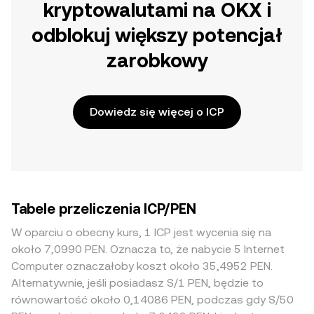
kryptowalutami na OKX i
odblokuj większy potencjał
zarobkowy
Dowiedz się więcej o ICP
Tabele przeliczenia ICP/PEN
W oparciu o obecny kurs, 1 ICP jest wycenia się na
około 7,0990 PEN. Oznacza to, że nabycie 5 Internet
Computer oznaczałoby koszt około 35,4952 PEN.
Alternatywnie, jeśli posiadasz S/1 PEN, będzie to
równowartość około 0,14086 PEN, podczas gdy S/50