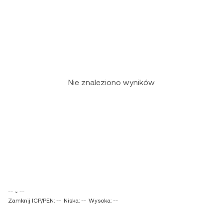
Nie znaleziono wyników
-- ~ --
Zamknij ICP/PEN: --
Niska: --
Wysoka: --