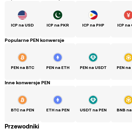
ICP na USD
ICP na PKR
ICP na PHP
ICP na
Popularne PEN konwersje
PEN na BTC
PEN na ETH
PEN na USDT
PEN na
Inne konwersje PEN
BTC na PEN
ETH na PEN
USDT na PEN
BNB na
Przewodniki