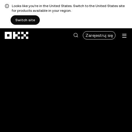
Looks like you're in the United States. Switch to the United States site
for products available in your region.
Switch site
Przejdź do głównej treści
Zarejestruj się