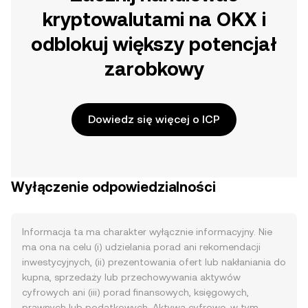
kryptowalutami na OKX i
odblokuj większy potencjał
zarobkowy
Dowiedz się więcej o ICP
Wyłączenie odpowiedzialności
Informacja ta ma charakter wyłącznie informacyjny. Nie
ma ona na celu (i) udzielania porad ani rekomendacji
inwestycyjnych, (ii) prezentowania ofert lub nakłaniania do
kupna, sprzedaży lub przechowywania aktywów
cyfrowych ani (iii) porad finansowych, księgowych,
prawnych lub podatkowych. Aktywa cyfrowe, w tym