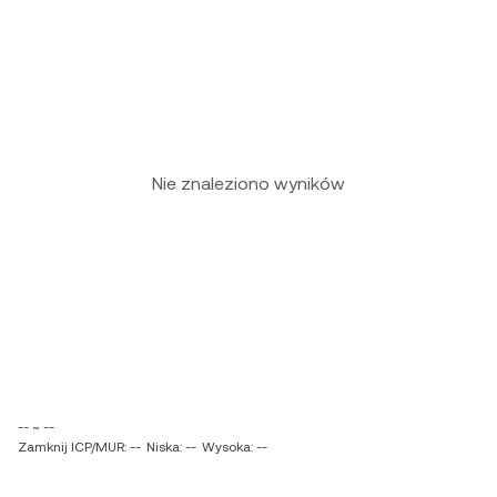
Nie znaleziono wyników
-- ~ --
Zamknij ICP/MUR: --
Niska: --
Wysoka: --