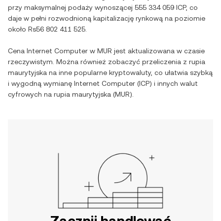
przy maksymalnej podaży wynoszącej
555 334 059 ICP
, co
daje w pełni rozwodnioną kapitalizację rynkową na poziomie
około
Rs56 802 411 525
.
Cena
Internet Computer
w
MUR
jest aktualizowana w czasie
rzeczywistym. Można również zobaczyć przeliczenia z
rupia
maurytyjska
na inne popularne kryptowaluty, co ułatwia szybką
i wygodną wymianę
Internet Computer
(
ICP
) i innych walut
cyfrowych na
rupia maurytyjska
(
MUR
).