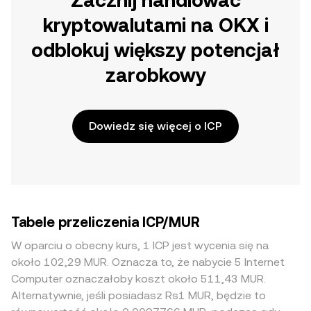
Zacznij handlować
kryptowalutami na OKX i
odblokuj większy potencjał
zarobkowy
Dowiedz się więcej o ICP
Tabele przeliczenia ICP/MUR
W oparciu o obecny kurs, 1 ICP jest wycenia się na
około 102,29 MUR. Oznacza to, że nabycie 5 Internet
Computer oznaczałoby koszt około 511,43 MUR.
Alternatywnie, jeśli posiadasz Rs1 MUR, będzie to