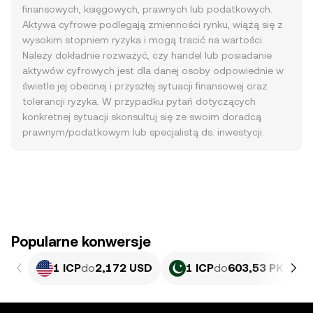
finansowych, księgowych, prawnych lub podatkowych.
Aktywa cyfrowe podlegają zmienności rynku, wiążą się z
wysokim stopniem ryzyka i mogą tracić na wartości.
Należy dokładnie rozważyć, czy handel lub posiadanie
aktywów cyfrowych jest dla danej osoby odpowiednie w
świetle jej obecnej i przyszłej sytuacji finansowej oraz
tolerancji ryzyka. W przypadku pytań dotyczących
konkretnej sytuacji skonsultuj się ze swoim doradcą
prawnym/podatkowym lub specjalistą ds. inwestycji.
Popularne konwersje
1 ICP
do
2,172 USD
1 ICP
do
603,53 PKR