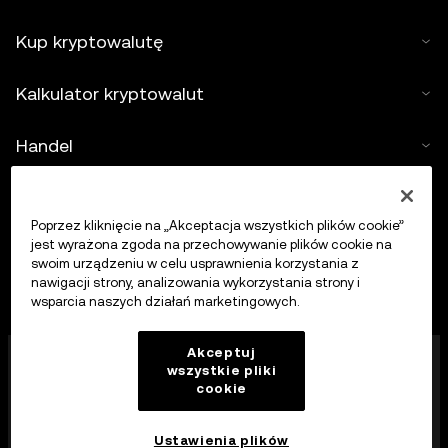
Kup kryptowalutę
Kalkulator kryptowalut
Handel
Poprzez kliknięcie na „Akceptacja wszystkich plików cookie”
jest wyrażona zgoda na przechowywanie plików cookie na
swoim urządzeniu w celu usprawnienia korzystania z
nawigacji strony, analizowania wykorzystania strony i
wsparcia naszych działań marketingowych.
Firma OKX Europe Limited działająca pod nazwą
Akceptuj
wszystkie pliki
handlową OKX jest obecnie platformą handlu
cookie
kryptowalutami autoryzowaną jako dostawca usług
kryptowalutowych przez MFSA zgodnie z art. 28
ustawy o rynkach aktywów kryptograficznych (rozdział
Ustawienia plików