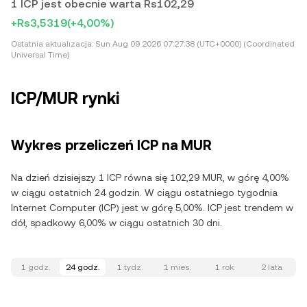
1 ICP jest obecnie warta Rs102,29
+Rs3,5319
(+4,00%)
Ostatnia aktualizacja:
Sun Aug 09 2026 07:27:38 (UTC+0000) (Coordinated
Universal Time)
ICP/MUR rynki
Wykres przeliczeń ICP na MUR
Na dzień dzisiejszy 1 ICP równa się 102,29 MUR, w górę 4,00%
w ciągu ostatnich 24 godzin. W ciągu ostatniego tygodnia
Internet Computer (ICP) jest w górę 5,00%. ICP jest trendem w
dół, spadkowy 6,00% w ciągu ostatnich 30 dni.
1 godz.
24 godz.
1 tydz.
1 mies.
1 rok
2 lata