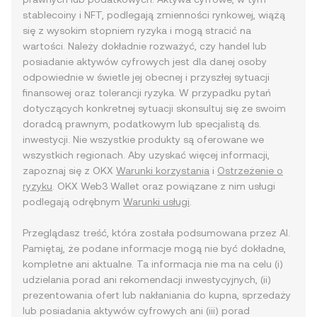
stablecoiny i NFT, podlegają zmienności rynkowej, wiążą
się z wysokim stopniem ryzyka i mogą stracić na
wartości. Należy dokładnie rozważyć, czy handel lub
posiadanie aktywów cyfrowych jest dla danej osoby
odpowiednie w świetle jej obecnej i przyszłej sytuacji
finansowej oraz tolerancji ryzyka. W przypadku pytań
dotyczących konkretnej sytuacji skonsultuj się ze swoim
doradcą prawnym, podatkowym lub specjalistą ds.
inwestycji. Nie wszystkie produkty są oferowane we
wszystkich regionach. Aby uzyskać więcej informacji,
zapoznaj się z OKX
Warunki korzystania
i
Ostrzeżenie o
ryzyku
. OKX Web3 Wallet oraz powiązane z nim usługi
podlegają odrębnym
Warunki usługi
.
Przeglądasz treść, która została podsumowana przez AI.
Pamiętaj, że podane informacje mogą nie być dokładne,
kompletne ani aktualne. Ta informacja nie ma na celu (i)
udzielania porad ani rekomendacji inwestycyjnych, (ii)
prezentowania ofert lub nakłaniania do kupna, sprzedaży
lub posiadania aktywów cyfrowych ani (iii) porad