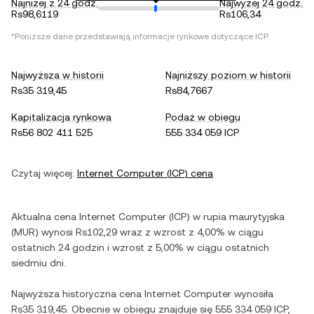
Najniżej z 24 godz.
Najwyżej 24 godz.
Rs98,6119
Rs106,34
*Poniższe dane przedstawiają informacje rynkowe dotyczące
ICP
.
Najwyższa w historii
Najniższy poziom w historii
Rs35 319,45
Rs84,7667
Kapitalizacja rynkowa
Podaż w obiegu
Rs56 802 411 525
555 334 059 ICP
Czytaj więcej:
Internet Computer
(
ICP
) cena
Aktualna cena
Internet Computer
(
ICP
) w
rupia maurytyjska
(
MUR
) wynosi
Rs102,29
wraz z
wzrost
z
4,00%
w ciągu
ostatnich 24 godzin i
wzrost
z
5,00%
w ciągu ostatnich
siedmiu dni.
Najwyższa historyczna cena
Internet Computer
wynosiła
Rs35 319,45
. Obecnie w obiegu znajduje się
555 334 059 ICP
,