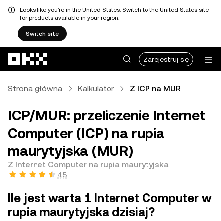
Looks like you're in the United States. Switch to the United States site
for products available in your region.
Switch site
Przejdź do głównej treści
Zarejestruj się
Strona główna
Kalkulator
Z ICP na MUR
ICP/MUR: przeliczenie Internet
Computer (ICP) na rupia
maurytyjska (MUR)
Z Internet Computer na rupia maurytyjska
4,5
Ile jest warta 1 Internet Computer w
rupia maurytyjska dzisiaj?