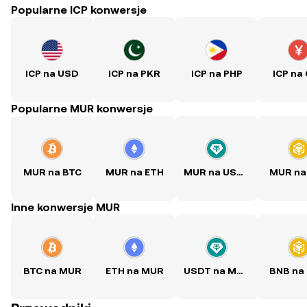
Popularne ICP konwersje
ICP na USD
ICP na PKR
ICP na PHP
ICP na
Popularne MUR konwersje
MUR na BTC
MUR na ETH
MUR na USDT
MUR na
Inne konwersje MUR
BTC na MUR
ETH na MUR
USDT na MUR
BNB na