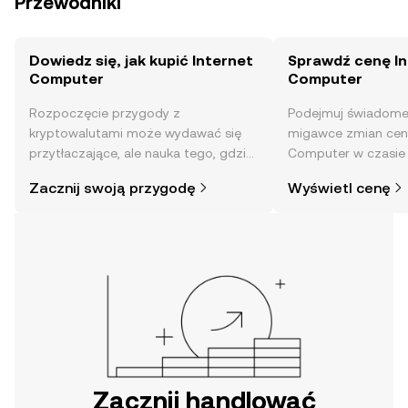
Przewodniki
Dowiedz się, jak kupić Internet
Sprawdź cenę In
Computer
Computer
Rozpoczęcie przygody z
Podejmuj świadome 
kryptowalutami może wydawać się
migawce zmian ceny
przytłaczające, ale nauka tego, gdzie
Computer w czasie 
i jak je kupować, jest prostsza, niż
nastrojów społeczn
Zacznij swoją przygodę
Wyświetl cenę
mogłoby się wydawać. Rozpocznij
nie tylko.
swoją przygodę w aplikacji mobilnej
OKX lub bezpośrednio na stronie.
Zacznij handlować