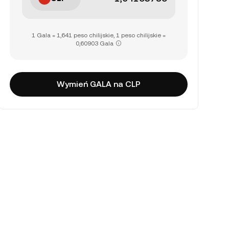
1 Gala = 1,641 peso chilijskie, 1 peso chilijskie =
0,60903 Gala
Wymień GALA na CLP