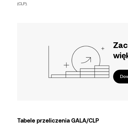
(
CLP
).
Zac
wię
Dow
Tabele przeliczenia GALA/CLP