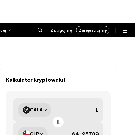
cej
Zaloguj się
Zarejestruj się
Kalkulator kryptowalut
GALA
CLP