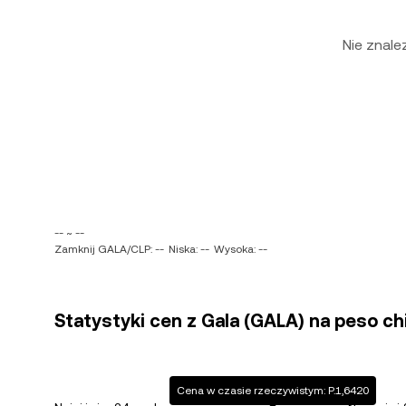
Nie znal
-- ~ --
Zamknij GALA/CLP: --
Niska: --
Wysoka: --
Statystyki cen z Gala (GALA) na peso chil
Cena w czasie rzeczywistym: P.1,6420