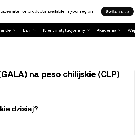
tates site for products available in your region.
Switch site
Handel
Earn
Klient instytucjonalny
Akademia
Wię
GALA) na peso chilijskie (CLP)
kie dzisiaj?