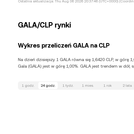
Ostatnia aktualizacja:
Thu Aug 06 2026 20:37:46 (UTC+0000) (Coordina
GALA/CLP rynki
Wykres przeliczeń GALA na CLP
Na dzień dzisiejszy 1 GALA równa się 1,6420 CLP, w górę 
Gala (GALA) jest w górę 1,00%. GALA jest trendem w dół, 
1 godz.
24 godz.
1 tydz.
1 mies.
1 rok
2 lata