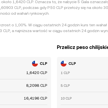
 około 1,6420 CLP. Oznacza to, że nabycie 5 Gala oznaczałob
,60903 CLP, podczas gdy P.50 CLP przełoży się na około 30
żności od wahań rynkowych.
 wzrost o 1,00%. W ciągu ostatnich 24 godzin kurs ten waha
3 CLP, a najniższa wartość w ciągu ostatnich 24 godzin wyn
Przelicz peso chilijski
CLP
CLP
1,6420 CLP
1 CLP
8,2098 CLP
5 CLP
16,4196 CLP
10 CLP