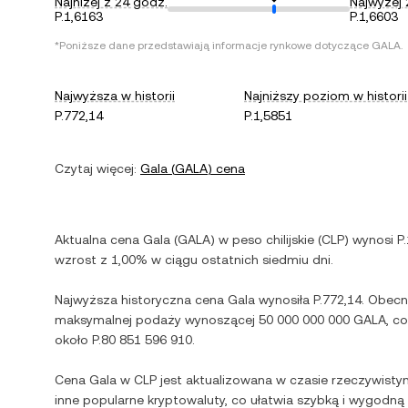
Najniżej z 24 godz.
Najwyżej 
P.1,6163
P.1,6603
*Poniższe dane przedstawiają informacje rynkowe dotyczące
GALA
.
Najwyższa w historii
Najniższy poziom w historii
P.772,14
P.1,5851
Czytaj więcej:
Gala
(
GALA
) cena
Aktualna cena
Gala
(
GALA
) w
peso chilijskie
(
CLP
) wynosi
P
wzrost
z
1,00%
w ciągu ostatnich siedmiu dni.
Najwyższa historyczna cena
Gala
wynosiła
P.772,14
. Obecn
maksymalnej podaży wynoszącej
50 000 000 000 GALA
, c
około
P.80 851 596 910
.
Cena
Gala
w
CLP
jest aktualizowana w czasie rzeczywisty
inne popularne kryptowaluty, co ułatwia szybką i wygodn