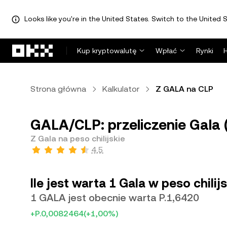
Looks like you're in the United States. Switch to the United S
Przejdź do głównej treści
Kup kryptowalutę
Wpłać
Rynki
Strona główna
Kalkulator
Z GALA na CLP
GALA/CLP: przeliczenie Gala (
Z Gala na peso chilijskie
4,5
Ile jest warta 1 Gala w peso chilijs
1 GALA jest obecnie warta P.1,6420
+P.0,0082464
(+1,00%)