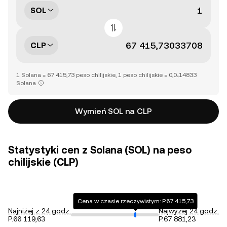
SOL
CLP
1 Solana = 67 415,73 peso chilijskie, 1 peso chilijskie = 0,0₄14833
Solana
Wymień SOL na CLP
Statystyki cen z Solana (SOL) na peso
chilijskie (CLP)
Cena w czasie rzeczywistym: P.67 415,73
Najniżej z 24 godz.
Najwyżej 24 godz.
P.66 119,63
P.67 881,23