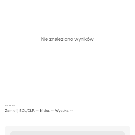
Nie znaleziono wyników
-- ~ --
Zamknij SOL/CLP: --
Niska: --
Wysoka: --