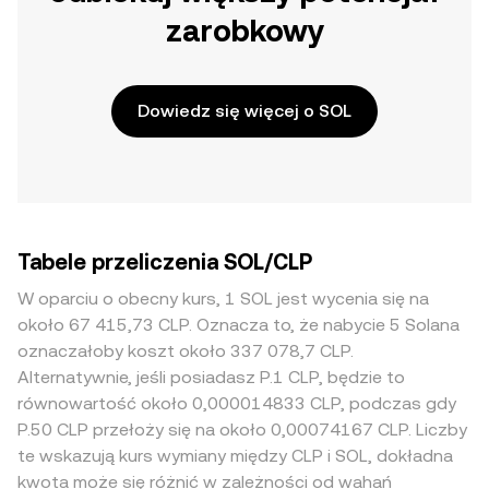
zarobkowy
Dowiedz się więcej o SOL
Tabele przeliczenia SOL/CLP
W oparciu o obecny kurs, 1 SOL jest wycenia się na
około 67 415,73 CLP. Oznacza to, że nabycie 5 Solana
oznaczałoby koszt około 337 078,7 CLP.
Alternatywnie, jeśli posiadasz P.1 CLP, będzie to
równowartość około 0,000014833 CLP, podczas gdy
P.50 CLP przełoży się na około 0,00074167 CLP. Liczby
te wskazują kurs wymiany między CLP i SOL, dokładna
kwota może się różnić w zależności od wahań