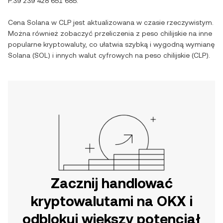
P.39 239 428 651 685
.
Cena
Solana
w
CLP
jest aktualizowana w czasie rzeczywistym.
Można również zobaczyć przeliczenia z
peso chilijskie
na inne
popularne kryptowaluty, co ułatwia szybką i wygodną wymianę
Solana
(
SOL
) i innych walut cyfrowych na
peso chilijskie
(
CLP
).
Zacznij handlować
kryptowalutami na OKX i
odblokuj większy potencjał