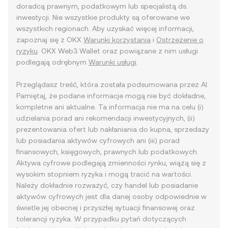
doradcą prawnym, podatkowym lub specjalistą ds.
inwestycji. Nie wszystkie produkty są oferowane we
wszystkich regionach. Aby uzyskać więcej informacji,
zapoznaj się z OKX
Warunki korzystania
i
Ostrzeżenie o
ryzyku
. OKX Web3 Wallet oraz powiązane z nim usługi
podlegają odrębnym
Warunki usługi
.
Przeglądasz treść, która została podsumowana przez AI.
Pamiętaj, że podane informacje mogą nie być dokładne,
kompletne ani aktualne. Ta informacja nie ma na celu (i)
udzielania porad ani rekomendacji inwestycyjnych, (ii)
prezentowania ofert lub nakłaniania do kupna, sprzedaży
lub posiadania aktywów cyfrowych ani (iii) porad
finansowych, księgowych, prawnych lub podatkowych.
Aktywa cyfrowe podlegają zmienności rynku, wiążą się z
wysokim stopniem ryzyka i mogą tracić na wartości.
Należy dokładnie rozważyć, czy handel lub posiadanie
aktywów cyfrowych jest dla danej osoby odpowiednie w
świetle jej obecnej i przyszłej sytuacji finansowej oraz
tolerancji ryzyka. W przypadku pytań dotyczących