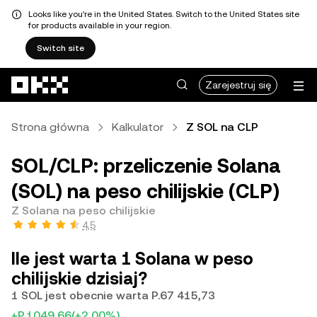
Looks like you're in the United States. Switch to the United States site
for products available in your region.
Switch site
Przejdź do głównej treści
Zarejestruj się
Strona główna
Kalkulator
Z SOL na CLP
SOL/CLP: przeliczenie Solana
(SOL) na peso chilijskie (CLP)
Z Solana na peso chilijskie
4,5
Ile jest warta 1 Solana w peso
chilijskie dzisiaj?
1 SOL jest obecnie warta P.67 415,73
+P.1049,66
(+2,00%)