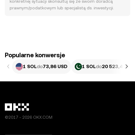
konkretnej sytuacji skonsultuj się ze swoim doradcą
prawnym/podatkowym lub specjalistą ds. inwestycji.
Popularne konwersje
1 SOL
do
73,86 USD
1 SOL
do
20 523,45 PK
©2017 - 2026 OKX.COM