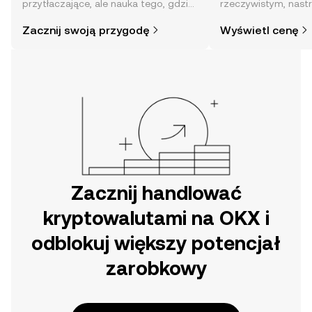
przytłaczające, ale nauka tego, gdzie
rzeczywistym, nast
i jak je kupować, jest prostsza, niż
społeczności, wiadom
Zacznij swoją przygodę
Wyświetl cenę
mogłoby się wydawać. Rozpocznij
swoją przygodę w aplikacji mobilnej
OKX lub bezpośrednio na stronie.
Zacznij handlować
kryptowalutami na OKX i
odblokuj większy potencjał
zarobkowy