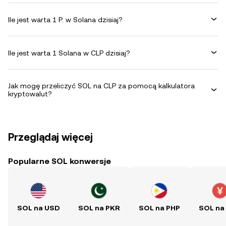
Ile jest warta 1 P. w Solana dzisiaj?
Ile jest warta 1 Solana w CLP dzisiaj?
Jak mogę przeliczyć SOL na CLP za pomocą kalkulatora
kryptowalut?
Przeglądaj więcej
Popularne SOL konwersje
SOL na USD
SOL na PKR
SOL na PHP
SOL na