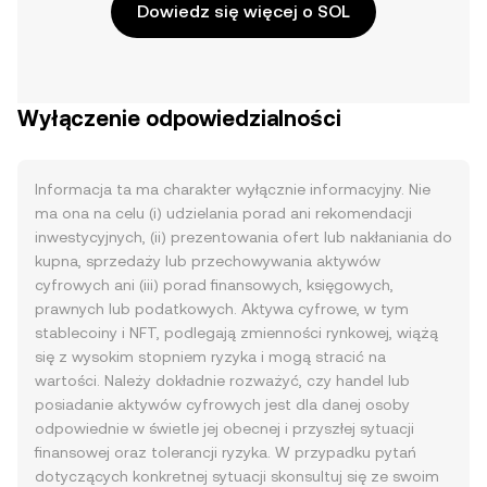
Dowiedz się więcej o SOL
Wyłączenie odpowiedzialności
Informacja ta ma charakter wyłącznie informacyjny. Nie
ma ona na celu (i) udzielania porad ani rekomendacji
inwestycyjnych, (ii) prezentowania ofert lub nakłaniania do
kupna, sprzedaży lub przechowywania aktywów
cyfrowych ani (iii) porad finansowych, księgowych,
prawnych lub podatkowych. Aktywa cyfrowe, w tym
stablecoiny i NFT, podlegają zmienności rynkowej, wiążą
się z wysokim stopniem ryzyka i mogą stracić na
wartości. Należy dokładnie rozważyć, czy handel lub
posiadanie aktywów cyfrowych jest dla danej osoby
odpowiednie w świetle jej obecnej i przyszłej sytuacji
finansowej oraz tolerancji ryzyka. W przypadku pytań
dotyczących konkretnej sytuacji skonsultuj się ze swoim