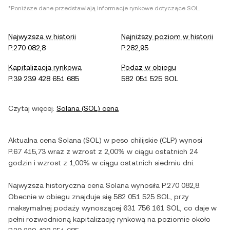
*Poniższe dane przedstawiają informacje rynkowe dotyczące
SOL
.
Najwyższa w historii
Najniższy poziom w historii
P.270 082,8
P.282,95
Kapitalizacja rynkowa
Podaż w obiegu
P.39 239 428 651 685
582 051 525 SOL
Czytaj więcej:
Solana
(
SOL
) cena
Aktualna cena
Solana
(
SOL
) w
peso chilijskie
(
CLP
) wynosi
P.67 415,73
wraz z
wzrost
z
2,00%
w ciągu ostatnich 24
godzin i
wzrost
z
1,00%
w ciągu ostatnich siedmiu dni.
Najwyższa historyczna cena
Solana
wynosiła
P.270 082,8
.
Obecnie w obiegu znajduje się
582 051 525 SOL
, przy
maksymalnej podaży wynoszącej
631 756 161 SOL
, co daje w
pełni rozwodnioną kapitalizację rynkową na poziomie około