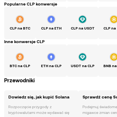
Popularne CLP konwersje
CLP na BTC
CLP na ETH
CLP na USDT
CLP na
Inne konwersje CLP
BTC na CLP
ETH na CLP
USDT na CLP
BNB na
Przewodniki
Dowiedz się, jak kupić Solana
Sprawdź cenę S
Rozpoczęcie przygody z
Podejmuj świadome 
kryptowalutami może wydawać się
migawce zmian ceny