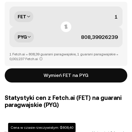
FET
PYG
1 Fetch.ai = 808,39 guarani paragwajskie, 1 guarani paragwajskie =
0,001237 Fetch.ai
Wymień FET na PYG
Statystyki cen z Fetch.ai (FET) na guarani
paragwajskie (PYG)
Cena w czasie rzeczywistym: ₲808,40