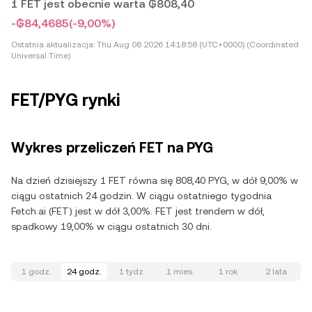
1 FET jest obecnie warta ₲808,40
-₲84,4685
(-9,00%)
Ostatnia aktualizacja:
Thu Aug 06 2026 14:18:58 (UTC+0000) (Coordinated
Universal Time)
FET/PYG rynki
Wykres przeliczeń FET na PYG
Na dzień dzisiejszy 1 FET równa się 808,40 PYG, w dół 9,00% w
ciągu ostatnich 24 godzin. W ciągu ostatniego tygodnia
Fetch.ai (FET) jest w dół 3,00%. FET jest trendem w dół,
spadkowy 19,00% w ciągu ostatnich 30 dni.
1 godz.
24 godz.
1 tydz.
1 mies.
1 rok
2 lata