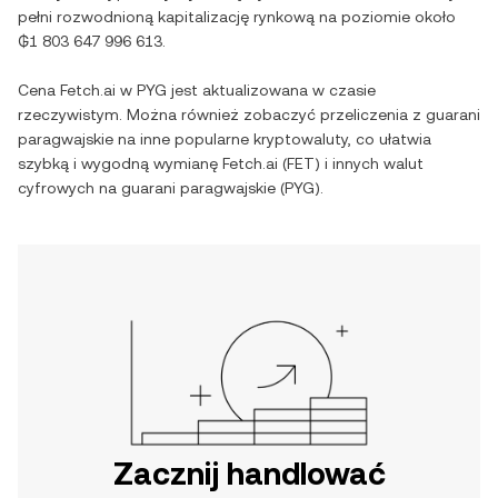
pełni rozwodnioną kapitalizację rynkową na poziomie około
₲1 803 647 996 613
.
Cena
Fetch.ai
w
PYG
jest aktualizowana w czasie
rzeczywistym. Można również zobaczyć przeliczenia z
guarani
paragwajskie
na inne popularne kryptowaluty, co ułatwia
szybką i wygodną wymianę
Fetch.ai
(
FET
) i innych walut
cyfrowych na
guarani paragwajskie
(
PYG
).
Zacznij handlować