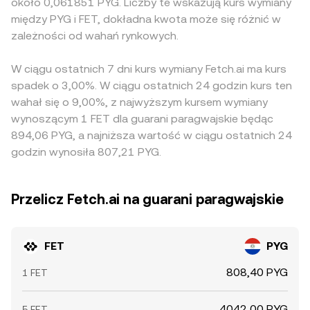
około 0,061851 PYG. Liczby te wskazują kurs wymiany
między PYG i FET, dokładna kwota może się różnić w
zależności od wahań rynkowych.
W ciągu ostatnich 7 dni kurs wymiany Fetch.ai ma kurs
spadek o 3,00%. W ciągu ostatnich 24 godzin kurs ten
wahał się o 9,00%, z najwyższym kursem wymiany
wynoszącym 1 FET dla guarani paragwajskie będąc
894,06 PYG, a najniższa wartość w ciągu ostatnich 24
godzin wynosiła 807,21 PYG.
Przelicz Fetch.ai na guarani paragwajskie
FET
PYG
808,40 PYG
1 FET
4042,00 PYG
5 FET