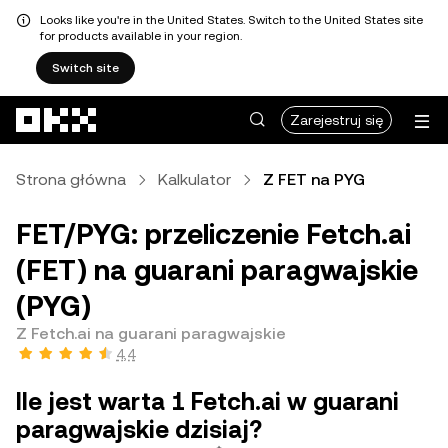
Looks like you're in the United States. Switch to the United States site
for products available in your region.
Switch site
Przejdź do głównej treści
Zarejestruj się
Strona główna
Kalkulator
Z FET na PYG
FET/PYG: przeliczenie Fetch.ai
(FET) na guarani paragwajskie
(PYG)
Z Fetch.ai na guarani paragwajskie
4,4
Ile jest warta 1 Fetch.ai w guarani
paragwajskie dzisiaj?