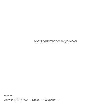
Nie znaleziono wyników
-- ~ --
Zamknij FET/PYG: --
Niska: --
Wysoka: --