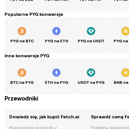
Popularne PYG konwersje
PYG na BTC
PYG na ETH
PYG na USDT
PYG na
Inne konwersje PYG
BTC na PYG
ETH na PYG
USDT na PYG
BNB na
Przewodniki
Dowiedz się, jak kupić Fetch.ai
Sprawdź cenę Fe
Rozpoczęcie przygody z
Podejmuj świadome 