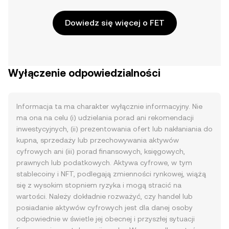
Dowiedz się więcej o FET
Wyłączenie odpowiedzialności
Informacja ta ma charakter wyłącznie informacyjny. Nie
ma ona na celu (i) udzielania porad ani rekomendacji
inwestycyjnych, (ii) prezentowania ofert lub nakłaniania do
kupna, sprzedaży lub przechowywania aktywów
cyfrowych ani (iii) porad finansowych, księgowych,
prawnych lub podatkowych. Aktywa cyfrowe, w tym
stablecoiny i NFT, podlegają zmienności rynkowej, wiążą
się z wysokim stopniem ryzyka i mogą stracić na
wartości. Należy dokładnie rozważyć, czy handel lub
posiadanie aktywów cyfrowych jest dla danej osoby
odpowiednie w świetle jej obecnej i przyszłej sytuacji