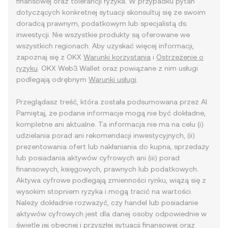
finansowej oraz tolerancji ryzyka. W przypadku pytań
dotyczących konkretnej sytuacji skonsultuj się ze swoim
doradcą prawnym, podatkowym lub specjalistą ds.
inwestycji. Nie wszystkie produkty są oferowane we
wszystkich regionach. Aby uzyskać więcej informacji,
zapoznaj się z OKX
Warunki korzystania
i
Ostrzeżenie o
ryzyku
. OKX Web3 Wallet oraz powiązane z nim usługi
podlegają odrębnym
Warunki usługi
.
Przeglądasz treść, która została podsumowana przez AI.
Pamiętaj, że podane informacje mogą nie być dokładne,
kompletne ani aktualne. Ta informacja nie ma na celu (i)
udzielania porad ani rekomendacji inwestycyjnych, (ii)
prezentowania ofert lub nakłaniania do kupna, sprzedaży
lub posiadania aktywów cyfrowych ani (iii) porad
finansowych, księgowych, prawnych lub podatkowych.
Aktywa cyfrowe podlegają zmienności rynku, wiążą się z
wysokim stopniem ryzyka i mogą tracić na wartości.
Należy dokładnie rozważyć, czy handel lub posiadanie
aktywów cyfrowych jest dla danej osoby odpowiednie w
świetle jej obecnej i przyszłej sytuacji finansowej oraz