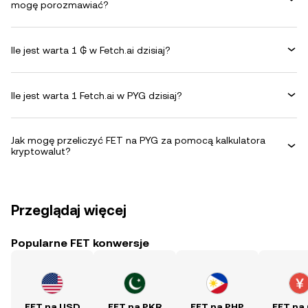
mogę porozmawiać?
Ile jest warta 1 ₲ w Fetch.ai dzisiaj?
Ile jest warta 1 Fetch.ai w PYG dzisiaj?
Jak mogę przeliczyć FET na PYG za pomocą kalkulatora
kryptowalut?
Przeglądaj więcej
Popularne FET konwersje
FET na USD
FET na PKR
FET na PHP
FET na