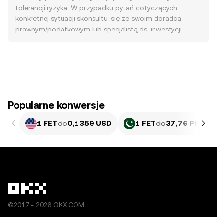
tolerancji ryzyka. W przypadku pytań dotyczących
konkretnej sytuacji skonsultuj się ze swoim doradcą
prawnym/podatkowym lub specjalistą ds. inwestycji.
Popularne konwersje
1 FET
do
0,1359 USD
1 FET
do
37,76 PKR
©2017 - 2026 OKX.COM