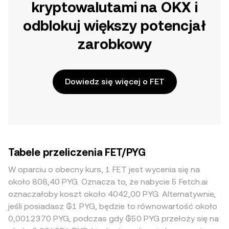
kryptowalutami na OKX i
odblokuj większy potencjał
zarobkowy
Dowiedz się więcej o FET
Tabele przeliczenia FET/PYG
W oparciu o obecny kurs, 1 FET jest wycenia się na
około 808,40 PYG. Oznacza to, że nabycie 5 Fetch.ai
oznaczałoby koszt około 4042,00 PYG. Alternatywnie,
jeśli posiadasz ₲1 PYG, będzie to równowartość około
0,0012370 PYG, podczas gdy ₲50 PYG przełoży się na