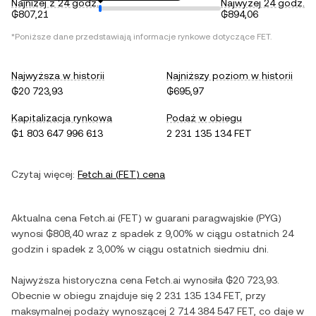
Najniżej z 24 godz.
Najwyżej 24 godz.
₲807,21
₲894,06
*Poniższe dane przedstawiają informacje rynkowe dotyczące
FET
.
Najwyższa w historii
Najniższy poziom w historii
₲20 723,93
₲695,97
Kapitalizacja rynkowa
Podaż w obiegu
₲1 803 647 996 613
2 231 135 134 FET
Czytaj więcej:
Fetch.ai
(
FET
) cena
Aktualna cena
Fetch.ai
(
FET
) w
guarani paragwajskie
(
PYG
)
wynosi
₲808,40
wraz z
spadek
z
9,00%
w ciągu ostatnich 24
godzin i
spadek
z
3,00%
w ciągu ostatnich siedmiu dni.
Najwyższa historyczna cena
Fetch.ai
wynosiła
₲20 723,93
.
Obecnie w obiegu znajduje się
2 231 135 134 FET
, przy
maksymalnej podaży wynoszącej
2 714 384 547 FET
, co daje w