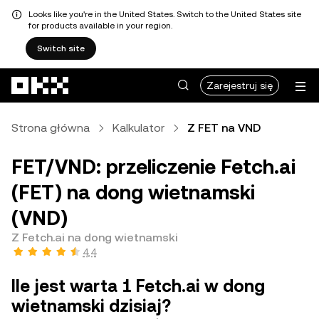
Looks like you're in the United States. Switch to the United States site
for products available in your region.
Switch site
Przejdź do głównej treści
Zarejestruj się
Strona główna
Kalkulator
Z FET na VND
FET/VND: przeliczenie Fetch.ai
(FET) na dong wietnamski
(VND)
Z Fetch.ai na dong wietnamski
4,4
Ile jest warta 1 Fetch.ai w dong
wietnamski dzisiaj?