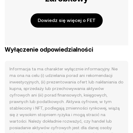
Dowiedz się więcej o FET
Wyłączenie odpowiedzialności
Informacja ta ma charakter wyłącznie informacyjny. Nie
ma ona na celu (i) udzielania porad ani rekomendacji
inwestycyjnych, (ii) prezentowania ofert lub nakłaniania do
kupna, sprzedaży lub przechowywania aktywów
cyfrowych ani (iii) porad finansowych, księgowych,
prawnych lub podatkowych. Aktywa cyfrowe, w tym
stablecoiny i NFT, podlegają zmienności rynkowej, wiążą
się z wysokim stopniem ryzyka i mogą stracić na
wartości. Należy dokładnie rozważyć, czy handel lub
posiadanie aktywów cyfrowych jest dla danej osoby