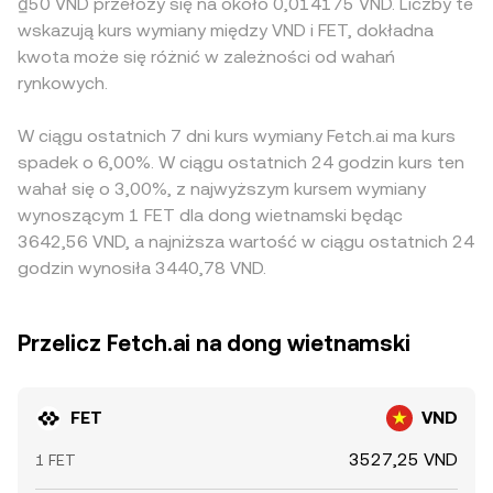
₫50 VND przełoży się na około 0,014175 VND. Liczby te
wskazują kurs wymiany między VND i FET, dokładna
kwota może się różnić w zależności od wahań
rynkowych.
W ciągu ostatnich 7 dni kurs wymiany Fetch.ai ma kurs
spadek o 6,00%. W ciągu ostatnich 24 godzin kurs ten
wahał się o 3,00%, z najwyższym kursem wymiany
wynoszącym 1 FET dla dong wietnamski będąc
3642,56 VND, a najniższa wartość w ciągu ostatnich 24
godzin wynosiła 3440,78 VND.
Przelicz Fetch.ai na dong wietnamski
FET
VND
3527,25 VND
1 FET