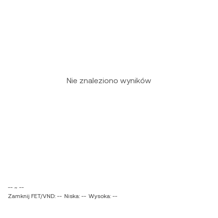
Nie znaleziono wyników
-- ~ --
Zamknij FET/VND: --
Niska: --
Wysoka: --