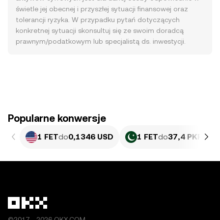
świetle jej obecnej i przyszłej sytuacji finansowej oraz
tolerancji ryzyka. W przypadku pytań dotyczących
konkretnej sytuacji skonsultuj się ze swoim doradcą
prawnym/podatkowym lub specjalistą ds. inwestycji.
Popularne konwersje
1 FET
do
0,1346 USD
1 FET
do
37,4 PKR
©2017 - 2026 OKX.COM