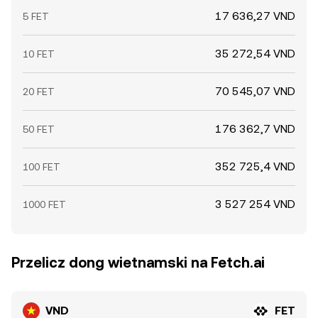
17 636,27 VND
5 FET
35 272,54 VND
10 FET
70 545,07 VND
20 FET
176 362,7 VND
50 FET
352 725,4 VND
100 FET
3 527 254 VND
1000 FET
Przelicz dong wietnamski na Fetch.ai
VND
FET