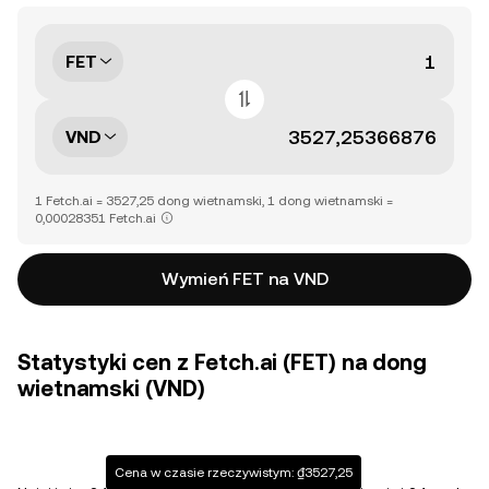
FET
VND
1 Fetch.ai = 3527,25 dong wietnamski, 1 dong wietnamski =
0,00028351 Fetch.ai
Wymień FET na VND
Statystyki cen z Fetch.ai (FET) na dong
wietnamski (VND)
Cena w czasie rzeczywistym: ₫3527,25