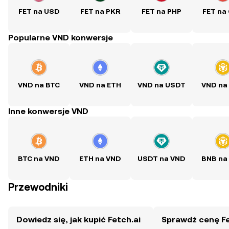
FET na USD
FET na PKR
FET na PHP
FET na
Popularne VND konwersje
VND na BTC
VND na ETH
VND na USDT
VND na
Inne konwersje VND
BTC na VND
ETH na VND
USDT na VND
BNB na
Przewodniki
Dowiedz się, jak kupić Fetch.ai
Sprawdź cenę Fe