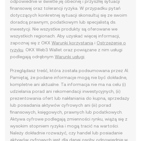
odpowiednie w świetle jej obecnej i przyszłej sytuacji
finansowej oraz tolerancji ryzyka. W przypadku pytań
dotyczących konkretnej sytuacji skonsultuj się ze swoim
doradcą prawnym, podatkowym lub specjalistą ds.
inwestycji. Nie wszystkie produkty są oferowane we
wszystkich regionach. Aby uzyskać więcej informacji,
zapoznaj się z OKX
Warunki korzystania
i
Ostrzeżenie o
ryzyku
. OKX Web3 Wallet oraz powiązane z nim usługi
podlegają odrębnym
Warunki usługi
.
Przeglądasz treść, która została podsumowana przez AI.
Pamiętaj, że podane informacje mogą nie być dokładne,
kompletne ani aktualne. Ta informacja nie ma na celu (i)
udzielania porad ani rekomendacji inwestycyjnych, (ii)
prezentowania ofert lub nakłaniania do kupna, sprzedaży
lub posiadania aktywów cyfrowych ani (iii) porad
finansowych, księgowych, prawnych lub podatkowych.
Aktywa cyfrowe podlegają zmienności rynku, wiążą się z
wysokim stopniem ryzyka i mogą tracić na wartości.
Należy dokładnie rozważyć, czy handel lub posiadanie
aktywów cyfrowych jest dla danej osoby odpowiednie w