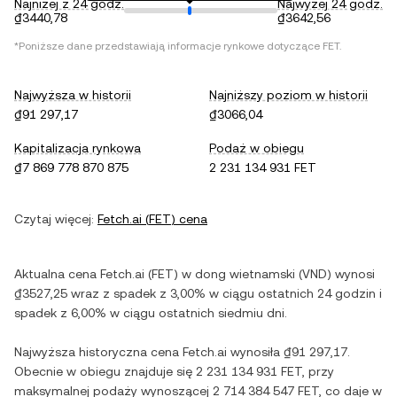
Najniżej z 24 godz.
Najwyżej 24 godz.
₫3440,78
₫3642,56
*Poniższe dane przedstawiają informacje rynkowe dotyczące
FET
.
Najwyższa w historii
Najniższy poziom w historii
₫91 297,17
₫3066,04
Kapitalizacja rynkowa
Podaż w obiegu
₫7 869 778 870 875
2 231 134 931 FET
Czytaj więcej:
Fetch.ai
(
FET
) cena
Aktualna cena
Fetch.ai
(
FET
) w
dong wietnamski
(
VND
) wynosi
₫3527,25
wraz z
spadek
z
3,00%
w ciągu ostatnich 24 godzin i
spadek
z
6,00%
w ciągu ostatnich siedmiu dni.
Najwyższa historyczna cena
Fetch.ai
wynosiła
₫91 297,17
.
Obecnie w obiegu znajduje się
2 231 134 931 FET
, przy
maksymalnej podaży wynoszącej
2 714 384 547 FET
, co daje w