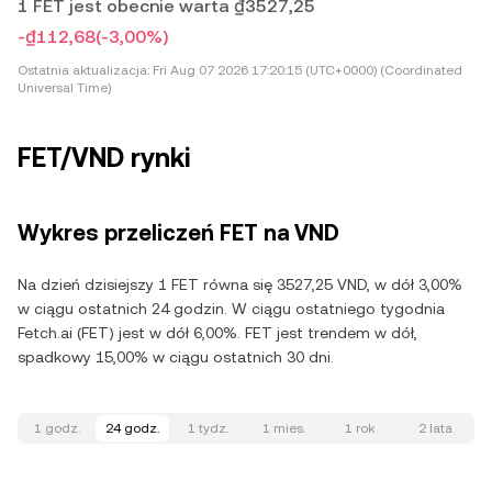
1 FET jest obecnie warta ₫3527,25
-₫112,68
(-3,00%)
Ostatnia aktualizacja:
Fri Aug 07 2026 17:20:15 (UTC+0000) (Coordinated
Universal Time)
FET/VND rynki
Wykres przeliczeń FET na VND
Na dzień dzisiejszy 1 FET równa się 3527,25 VND, w dół 3,00%
w ciągu ostatnich 24 godzin. W ciągu ostatniego tygodnia
Fetch.ai (FET) jest w dół 6,00%. FET jest trendem w dół,
spadkowy 15,00% w ciągu ostatnich 30 dni.
1 godz.
24 godz.
1 tydz.
1 mies.
1 rok
2 lata