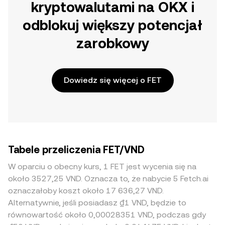
kryptowalutami na OKX i
odblokuj większy potencjał
zarobkowy
Dowiedz się więcej o FET
Tabele przeliczenia FET/VND
W oparciu o obecny kurs, 1 FET jest wycenia się na
około 3527,25 VND. Oznacza to, że nabycie 5 Fetch.ai
oznaczałoby koszt około 17 636,27 VND.
Alternatywnie, jeśli posiadasz ₫1 VND, będzie to
równowartość około 0,00028351 VND, podczas gdy