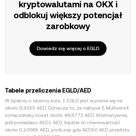
kryptowalutami na OKX i
odblokuj większy potencjał
zarobkowy
Dowiedz się więcej o EGLD
Tabele przeliczenia EGLD/AED
W oparciu o obecny kurs, 1 EGLD jest wycenia się na
około 9,9355 AED. Oznacza to, że nabycie 5 MultiversX
oznaczałoby koszt około 49,6773 AED. Alternatywnie,
jeśli posiadasz AED1 AED, będzie to równowartość
około 0,10065 AED, podczas gdy AED50 AED przełoży