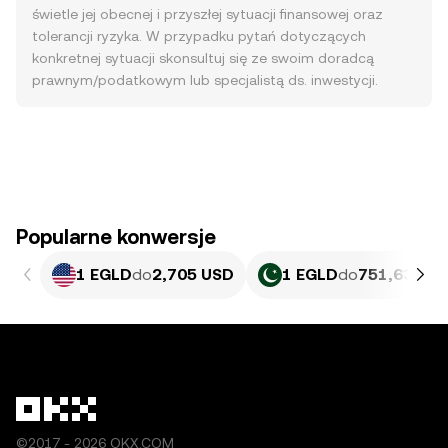
świetle jej obecnej i przyszłej sytuacji finansowej oraz
tolerancji ryzyka. W przypadku pytań dotyczących
konkretnej sytuacji skonsultuj się ze swoim doradcą
prawnym/podatkowym lub specjalistą ds. inwestycji.
Popularne konwersje
1 EGLD
do
2,705 USD
1 EGLD
do
751,63 PKR
©2017 - 2026 OKX.COM