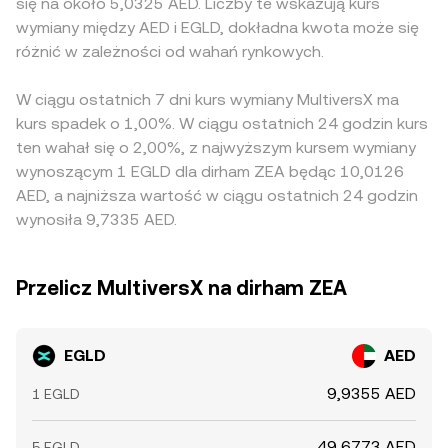
się na około 5,0325 AED. Liczby te wskazują kurs
wymiany między AED i EGLD, dokładna kwota może się
różnić w zależności od wahań rynkowych.
W ciągu ostatnich 7 dni kurs wymiany MultiversX ma
kurs spadek o 1,00%. W ciągu ostatnich 24 godzin kurs
ten wahał się o 2,00%, z najwyższym kursem wymiany
wynoszącym 1 EGLD dla dirham ZEA będąc 10,0126
AED, a najniższa wartość w ciągu ostatnich 24 godzin
wynosiła 9,7335 AED.
Przelicz MultiversX na dirham ZEA
EGLD
AED
9,9355 AED
1 EGLD
49,6773 AED
5 EGLD