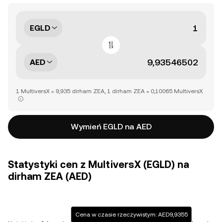
EGLD
AED
1 MultiversX = 9,935 dirham ZEA, 1 dirham ZEA = 0,10065 MultiversX
Wymień EGLD na AED
Statystyki cen z MultiversX (EGLD) na
dirham ZEA (AED)
Cena w czasie rzeczywistym: AED9,9355