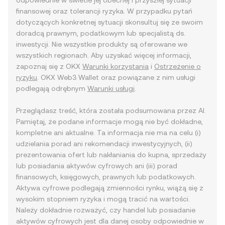
odpowiednie w świetle jej obecnej i przyszłej sytuacji
finansowej oraz tolerancji ryzyka. W przypadku pytań
dotyczących konkretnej sytuacji skonsultuj się ze swoim
doradcą prawnym, podatkowym lub specjalistą ds.
inwestycji. Nie wszystkie produkty są oferowane we
wszystkich regionach. Aby uzyskać więcej informacji,
zapoznaj się z OKX
Warunki korzystania
i
Ostrzeżenie o
ryzyku
. OKX Web3 Wallet oraz powiązane z nim usługi
podlegają odrębnym
Warunki usługi
.
Przeglądasz treść, która została podsumowana przez AI.
Pamiętaj, że podane informacje mogą nie być dokładne,
kompletne ani aktualne. Ta informacja nie ma na celu (i)
udzielania porad ani rekomendacji inwestycyjnych, (ii)
prezentowania ofert lub nakłaniania do kupna, sprzedaży
lub posiadania aktywów cyfrowych ani (iii) porad
finansowych, księgowych, prawnych lub podatkowych.
Aktywa cyfrowe podlegają zmienności rynku, wiążą się z
wysokim stopniem ryzyka i mogą tracić na wartości.
Należy dokładnie rozważyć, czy handel lub posiadanie
aktywów cyfrowych jest dla danej osoby odpowiednie w