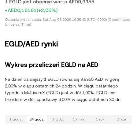
1 EGLD jest obecnie warta AED9,9355
+AED0,16161
(+2,00%)
Ostatnia aktualizacja:
Sat Aug 08 2026 16:36:40 (UTC+0000) (Coordinated
Universal Time)
EGLD/AED rynki
Wykres przeliczeń EGLD na AED
Na dzień dzisiejszy 1 EGLD równa się 9,9355 AED, w górę
2,00% w ciągu ostatnich 24 godzin. W ciągu ostatniego
tygodnia MultiversX (EGLD) jest w dół 1,00%. EGLD jest
trendem w dół, spadkowy 8,00% w ciągu ostatnich 30 dni.
1 godz.
24 godz.
1 tydz.
1 mies.
1 rok
2 lata