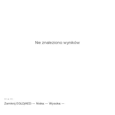
Nie znaleziono wyników
-- ~ --
Zamknij EGLD/AED: --
Niska: --
Wysoka: --