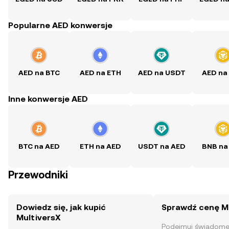
Popularne AED konwersje
AED na BTC
AED na ETH
AED na USDT
AED na
Inne konwersje AED
BTC na AED
ETH na AED
USDT na AED
BNB na
Przewodniki
Dowiedz się, jak kupić
Sprawdź cenę M
MultiversX
Podejmuj świadome 