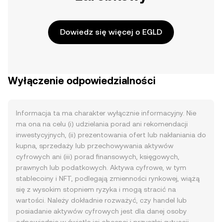
Dowiedz się więcej o EGLD
Wyłączenie odpowiedzialności
Informacja ta ma charakter wyłącznie informacyjny. Nie
ma ona na celu (i) udzielania porad ani rekomendacji
inwestycyjnych, (ii) prezentowania ofert lub nakłaniania do
kupna, sprzedaży lub przechowywania aktywów
cyfrowych ani (iii) porad finansowych, księgowych,
prawnych lub podatkowych. Aktywa cyfrowe, w tym
stablecoiny i NFT, podlegają zmienności rynkowej, wiążą
się z wysokim stopniem ryzyka i mogą stracić na
wartości. Należy dokładnie rozważyć, czy handel lub
posiadanie aktywów cyfrowych jest dla danej osoby