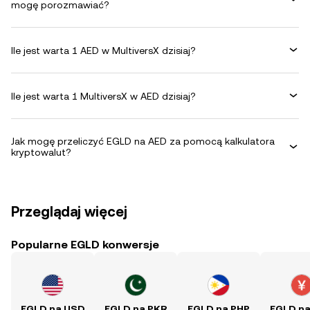
mogę porozmawiać?
Ile jest warta 1 AED w MultiversX dzisiaj?
Ile jest warta 1 MultiversX w AED dzisiaj?
Jak mogę przeliczyć EGLD na AED za pomocą kalkulatora
kryptowalut?
Przeglądaj więcej
Popularne EGLD konwersje
EGLD na USD
EGLD na PKR
EGLD na PHP
EGLD n