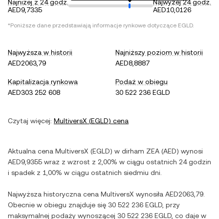
Najniżej z 24 godz.
Najwyżej 24 godz.
AED9,7335
AED10,0126
*Poniższe dane przedstawiają informacje rynkowe dotyczące
EGLD
.
Najwyższa w historii
Najniższy poziom w historii
AED2063,79
AED8,8887
Kapitalizacja rynkowa
Podaż w obiegu
AED303 252 608
30 522 236 EGLD
Czytaj więcej:
MultiversX
(
EGLD
) cena
Aktualna cena
MultiversX
(
EGLD
) w
dirham ZEA
(
AED
) wynosi
AED9,9355
wraz z
wzrost
z
2,00%
w ciągu ostatnich 24 godzin
i
spadek
z
1,00%
w ciągu ostatnich siedmiu dni.
Najwyższa historyczna cena
MultiversX
wynosiła
AED2063,79
.
Obecnie w obiegu znajduje się
30 522 236 EGLD
, przy
maksymalnej podaży wynoszącej
30 522 236 EGLD
, co daje w