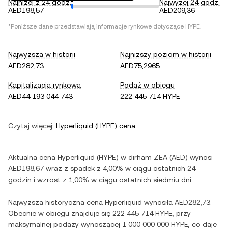
Najniżej z 24 godz.
Najwyżej 24 godz.
AED198,57
AED209,36
*Poniższe dane przedstawiają informacje rynkowe dotyczące
HYPE
.
Najwyższa w historii
Najniższy poziom w historii
AED282,73
AED75,2965
Kapitalizacja rynkowa
Podaż w obiegu
AED44 193 044 743
222 445 714 HYPE
Czytaj więcej:
Hyperliquid
(
HYPE
) cena
Aktualna cena
Hyperliquid
(
HYPE
) w
dirham ZEA
(
AED
) wynosi
AED198,67
wraz z
spadek
z
4,00%
w ciągu ostatnich 24
godzin i
wzrost
z
1,00%
w ciągu ostatnich siedmiu dni.
Najwyższa historyczna cena
Hyperliquid
wynosiła
AED282,73
.
Obecnie w obiegu znajduje się
222 445 714 HYPE
, przy
maksymalnej podaży wynoszącej
1 000 000 000 HYPE
, co daje