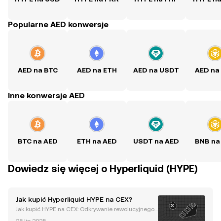
Popularne AED konwersje
AED na BTC
AED na ETH
AED na USDT
AED na
Inne konwersje AED
BTC na AED
ETH na AED
USDT na AED
BNB na
Dowiedz się więcej o Hyperliquid (HYPE)
Jak kupić Hyperliquid HYPE na CEX?
Jak kupić HYPE na CEX: Odkrywanie rewolucyjnego t
okena Hyperliquid Hyperliquid, wysokowydajny bloc