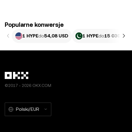
Popularne konwersje
1 HYPE
do
54,08 USD
1 HYPE
do
15 030,77 
©2017 - 2026 OKX.COM
Polski/EUR