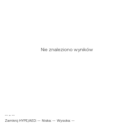
Nie znaleziono wyników
-- ~ --
Zamknij HYPE/AED: --
Niska: --
Wysoka: --