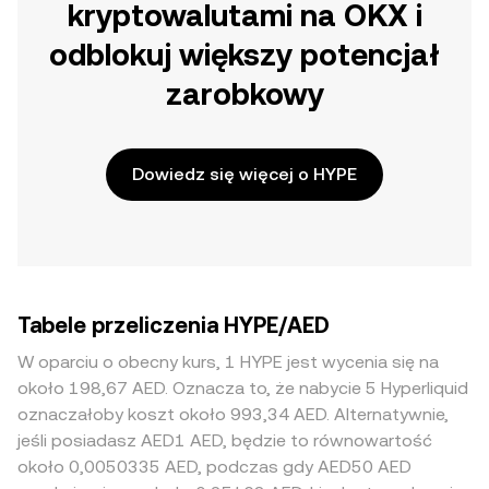
kryptowalutami na OKX i
odblokuj większy potencjał
zarobkowy
Dowiedz się więcej o HYPE
Tabele przeliczenia HYPE/AED
W oparciu o obecny kurs, 1 HYPE jest wycenia się na
około 198,67 AED. Oznacza to, że nabycie 5 Hyperliquid
oznaczałoby koszt około 993,34 AED. Alternatywnie,
jeśli posiadasz AED1 AED, będzie to równowartość
około 0,0050335 AED, podczas gdy AED50 AED