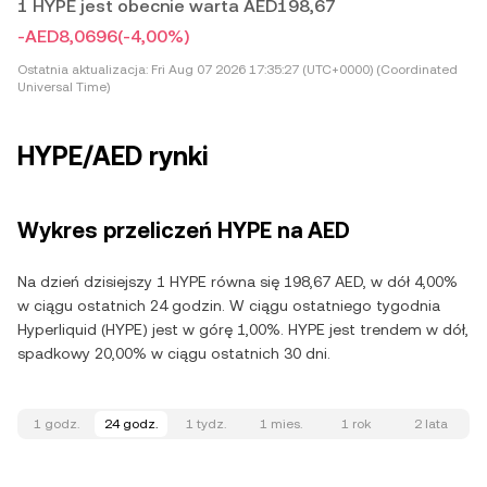
1 HYPE jest obecnie warta AED198,67
-AED8,0696
(-4,00%)
Ostatnia aktualizacja:
Fri Aug 07 2026 17:35:27 (UTC+0000) (Coordinated
Universal Time)
HYPE/AED rynki
Wykres przeliczeń HYPE na AED
Na dzień dzisiejszy 1 HYPE równa się 198,67 AED, w dół 4,00%
w ciągu ostatnich 24 godzin. W ciągu ostatniego tygodnia
Hyperliquid (HYPE) jest w górę 1,00%. HYPE jest trendem w dół,
spadkowy 20,00% w ciągu ostatnich 30 dni.
1 godz.
24 godz.
1 tydz.
1 mies.
1 rok
2 lata