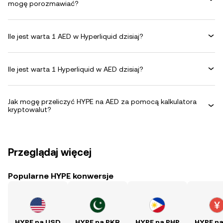
mogę porozmawiać?
Ile jest warta 1 AED w Hyperliquid dzisiaj?
Ile jest warta 1 Hyperliquid w AED dzisiaj?
Jak mogę przeliczyć HYPE na AED za pomocą kalkulatora
kryptowalut?
Przeglądaj więcej
Popularne HYPE konwersje
HYPE na USD
HYPE na PKR
HYPE na PHP
HYPE n