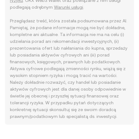
ryzyku
. OKX Web3 Wallet oraz powiązane z nim usługi
podlegają odrębnym
Warunki usługi
.
Przeglądasz treść, która została podsumowana przez AI.
Pamiętaj, że podane informacje mogą nie być dokładne,
kompletne ani aktualne. Ta informacja nie ma na celu (i)
udzielania porad ani rekomendacji inwestycyjnych, (ii)
prezentowania ofert lub nakłaniania do kupna, sprzedaży
lub posiadania aktywów cyfrowych ani (iii) porad
finansowych, księgowych, prawnych lub podatkowych.
Aktywa cyfrowe podlegają zmienności rynku, wiążą się z
wysokim stopniem ryzyka i mogą tracić na wartości.
Należy dokładnie rozważyć, czy handel lub posiadanie
aktywów cyfrowych jest dla danej osoby odpowiednie w
świetle jej obecnej i przyszłej sytuacji finansowej oraz
tolerancji ryzyka. W przypadku pytań dotyczących
konkretnej sytuacji skonsultuj się ze swoim doradcą
prawnym/podatkowym lub specjalistą ds. inwestycji.