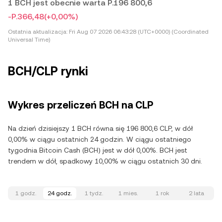
1 BCH jest obecnie warta P.196 800,6
-P.366,48
(+0,00%)
Ostatnia aktualizacja:
Fri Aug 07 2026 06:43:28 (UTC+0000) (Coordinated
Universal Time)
BCH/CLP rynki
Wykres przeliczeń BCH na CLP
Na dzień dzisiejszy 1 BCH równa się 196 800,6 CLP, w dół
0,00% w ciągu ostatnich 24 godzin. W ciągu ostatniego
tygodnia Bitcoin Cash (BCH) jest w dół 0,00%. BCH jest
trendem w dół, spadkowy 10,00% w ciągu ostatnich 30 dni.
1 godz.
24 godz.
1 tydz.
1 mies.
1 rok
2 lata