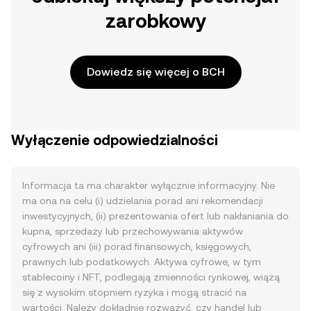
zarobkowy
Dowiedz się więcej o BCH
Wyłączenie odpowiedzialności
Informacja ta ma charakter wyłącznie informacyjny. Nie
ma ona na celu (i) udzielania porad ani rekomendacji
inwestycyjnych, (ii) prezentowania ofert lub nakłaniania do
kupna, sprzedaży lub przechowywania aktywów
cyfrowych ani (iii) porad finansowych, księgowych,
prawnych lub podatkowych. Aktywa cyfrowe, w tym
stablecoiny i NFT, podlegają zmienności rynkowej, wiążą
się z wysokim stopniem ryzyka i mogą stracić na
wartości. Należy dokładnie rozważyć, czy handel lub