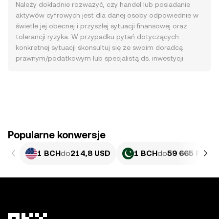
Należy dokładnie rozważyć, czy handel lub posiadanie
aktywów cyfrowych jest dla danej osoby odpowiednie w
świetle jej obecnej i przyszłej sytuacji finansowej oraz
tolerancji ryzyka. W przypadku pytań dotyczących
konkretnej sytuacji skonsultuj się ze swoim doradcą
prawnym/podatkowym lub specjalistą ds. inwestycji.
Popularne konwersje
1 BCH
do
214,8 USD
1 BCH
do
59 665 PKR