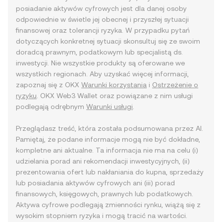
posiadanie aktywów cyfrowych jest dla danej osoby
odpowiednie w świetle jej obecnej i przyszłej sytuacji
finansowej oraz tolerancji ryzyka. W przypadku pytań
dotyczących konkretnej sytuacji skonsultuj się ze swoim
doradcą prawnym, podatkowym lub specjalistą ds.
inwestycji. Nie wszystkie produkty są oferowane we
wszystkich regionach. Aby uzyskać więcej informacji,
zapoznaj się z OKX
Warunki korzystania
i
Ostrzeżenie o
ryzyku
. OKX Web3 Wallet oraz powiązane z nim usługi
podlegają odrębnym
Warunki usługi
.
Przeglądasz treść, która została podsumowana przez AI.
Pamiętaj, że podane informacje mogą nie być dokładne,
kompletne ani aktualne. Ta informacja nie ma na celu (i)
udzielania porad ani rekomendacji inwestycyjnych, (ii)
prezentowania ofert lub nakłaniania do kupna, sprzedaży
lub posiadania aktywów cyfrowych ani (iii) porad
finansowych, księgowych, prawnych lub podatkowych.
Aktywa cyfrowe podlegają zmienności rynku, wiążą się z
wysokim stopniem ryzyka i mogą tracić na wartości.