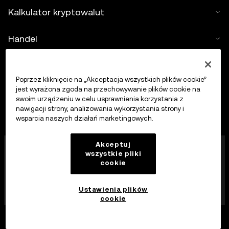
Kalkulator kryptowalut
Handel
Poprzez kliknięcie na „Akceptacja wszystkich plików cookie”
jest wyrażona zgoda na przechowywanie plików cookie na
swoim urządzeniu w celu usprawnienia korzystania z
nawigacji strony, analizowania wykorzystania strony i
wsparcia naszych działań marketingowych.
Firma OKX Europe Limited działająca pod nazwą
Akceptuj
wszystkie pliki
handlową OKX jest obecnie platformą handlu
cookie
kryptowalutami autoryzowaną jako dostawca usług
kryptowalutowych przez MFSA zgodnie z art. 28
ustawy o rynkach aktywów kryptograficznych (rozdział
Ustawienia plików
647 prawa Malty).
cookie