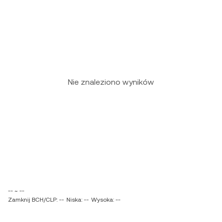
Nie znaleziono wyników
-- ~ --
Zamknij BCH/CLP: --
Niska: --
Wysoka: --