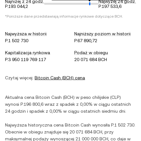
Najniżej z 24 godz.
Najwyżej 24 godz.
P.193 044,2
P.197 533,6
*Poniższe dane przedstawiają informacje rynkowe dotyczące
BCH
.
Najwyższa w historii
Najniższy poziom w historii
P.1 502 730
P.67 890,72
Kapitalizacja rynkowa
Podaż w obiegu
P.3 950 119 769 117
20 071 684 BCH
Czytaj więcej:
Bitcoin Cash
(
BCH
) cena
Aktualna cena
Bitcoin Cash
(
BCH
) w
peso chilijskie
(
CLP
)
wynosi
P.196 800,6
wraz z
spadek
z
0,00%
w ciągu ostatnich
24 godzin i
spadek
z
0,00%
w ciągu ostatnich siedmiu dni.
Najwyższa historyczna cena
Bitcoin Cash
wynosiła
P.1 502 730
.
Obecnie w obiegu znajduje się
20 071 684 BCH
, przy
maksymalnej podaży wynoszącej
21 000 000 BCH
, co daje w