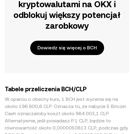
kryptowalutami na OKX i
odblokuj większy potencjał
zarobkowy
Dowiedz się więcej o BCH
Tabele przeliczenia BCH/CLP
W oparciu o obecny kurs, 1 BCH jest wycenia się na
około 196 800,6 CLP. Oznacza to, że nabycie 5 Bitcoin
Cash oznaczałoby koszt około 984 003,1 CLP.
Alternatywnie, jeśli posiadasz P.1 CLP, będzie to
równowartość około 0,0000050813 CLP, podczas gdy