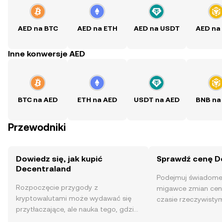
AED na BTC
AED na ETH
AED na USDT
AED na
Inne konwersje AED
BTC na AED
ETH na AED
USDT na AED
BNB na
Przewodniki
Dowiedz się, jak kupić
Sprawdź cenę D
Decentraland
Podejmuj świadome 
Rozpoczęcie przygody z
migawce zmian cen
kryptowalutami może wydawać się
czasie rzeczywisty
przytłaczające, ale nauka tego, gdzie
społeczności, wiadom
i jak je kupować, jest prostsza, niż