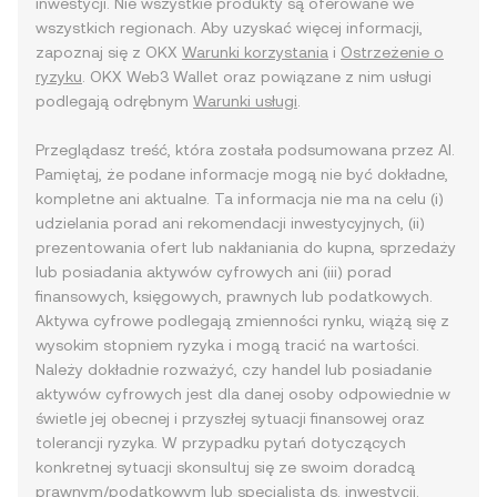
inwestycji. Nie wszystkie produkty są oferowane we
wszystkich regionach. Aby uzyskać więcej informacji,
zapoznaj się z OKX
Warunki korzystania
i
Ostrzeżenie o
ryzyku
. OKX Web3 Wallet oraz powiązane z nim usługi
podlegają odrębnym
Warunki usługi
.
Przeglądasz treść, która została podsumowana przez AI.
Pamiętaj, że podane informacje mogą nie być dokładne,
kompletne ani aktualne. Ta informacja nie ma na celu (i)
udzielania porad ani rekomendacji inwestycyjnych, (ii)
prezentowania ofert lub nakłaniania do kupna, sprzedaży
lub posiadania aktywów cyfrowych ani (iii) porad
finansowych, księgowych, prawnych lub podatkowych.
Aktywa cyfrowe podlegają zmienności rynku, wiążą się z
wysokim stopniem ryzyka i mogą tracić na wartości.
Należy dokładnie rozważyć, czy handel lub posiadanie
aktywów cyfrowych jest dla danej osoby odpowiednie w
świetle jej obecnej i przyszłej sytuacji finansowej oraz
tolerancji ryzyka. W przypadku pytań dotyczących
konkretnej sytuacji skonsultuj się ze swoim doradcą
prawnym/podatkowym lub specjalistą ds. inwestycji.