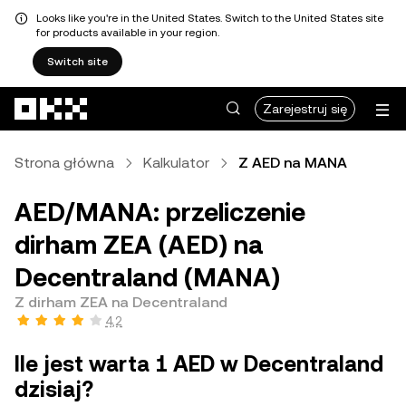
Looks like you're in the United States. Switch to the United States site
for products available in your region.
Switch site
Przejdź do głównej treści
Zarejestruj się
Strona główna
Kalkulator
Z AED na MANA
AED/MANA: przeliczenie
dirham ZEA (AED) na
Decentraland (MANA)
Z dirham ZEA na Decentraland
4,2
Ile jest warta 1 AED w Decentraland
dzisiaj?