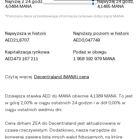
Najniżej z 24 godz.
Najwyżej 24 godz.
4,0484 MANA
4,1465 MANA
*Poniższe dane przedstawiają informacje rynkowe dotyczące
MANA
.
Najwyższa w historii
Najniższy poziom w historii
AED21,6707
AED0,047749
Kapitalizacja rynkowa
Podaż w obiegu
AED473 167 211
1 958 392 979 MANA
Czytaj więcej:
Decentraland
(
MANA
) cena
Dzisiejsza stawka
AED
do
MANA
obecnie
4,1389
MANA
. To jest
w górę
2,00%
w ciągu ostatnich 24 godzin i
w dół
0,00%
w
ciągu ostatnich siedmiu dni.
Cena
dirham ZEA
do
Decentraland
jest aktualizowana w
czasie rzeczywistym. Dodatkowo, nasze narzędzie do
konwersji zawiera listę innych walut fiducjarnych, na które