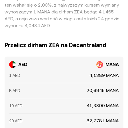
ten wahał się o 2,00%, z najwyższym kursem wymiany
wynoszącym 1 MANA dla dirham ZEA będąc 4,1465
AED, a najniższa wartość w ciągu ostatnich 24 godzin
wynosiła 4,0484 AED.
Przelicz dirham ZEA na Decentraland
AED
MANA
4,1389 MANA
1 AED
20,6945 MANA
5 AED
41,3890 MANA
10 AED
82,7781 MANA
20 AED