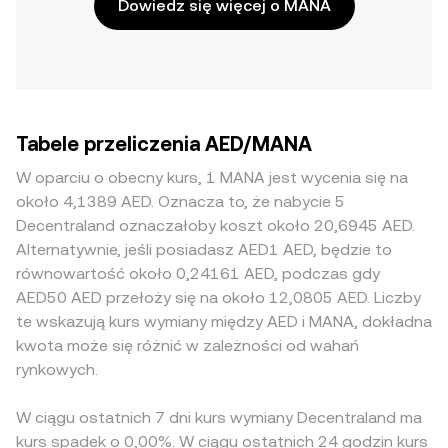
Dowiedz się więcej o MANA
Tabele przeliczenia AED/MANA
W oparciu o obecny kurs, 1 MANA jest wycenia się na
około 4,1389 AED. Oznacza to, że nabycie 5
Decentraland oznaczałoby koszt około 20,6945 AED.
Alternatywnie, jeśli posiadasz AED1 AED, będzie to
równowartość około 0,24161 AED, podczas gdy
AED50 AED przełoży się na około 12,0805 AED. Liczby
te wskazują kurs wymiany między AED i MANA, dokładna
kwota może się różnić w zależności od wahań
rynkowych.
W ciągu ostatnich 7 dni kurs wymiany Decentraland ma
kurs spadek o 0,00%. W ciągu ostatnich 24 godzin kurs