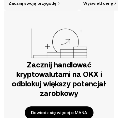
Zacznij swoją przygodę
Wyświetl cenę
mogłoby się wydawać. Rozpocznij
swoją przygodę w aplikacji mobilnej
OKX lub bezpośrednio na stronie.
Zacznij handlować
kryptowalutami na OKX i
odblokuj większy potencjał
zarobkowy
Dowiedz się więcej o MANA