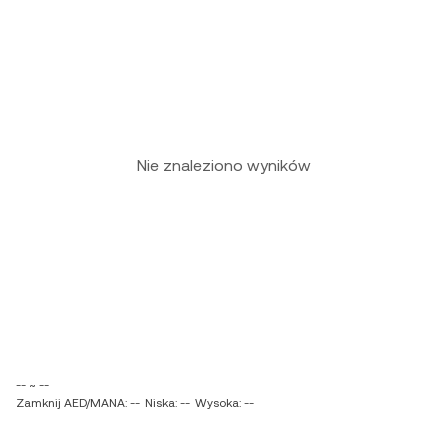
Nie znaleziono wyników
-- ~ --
Zamknij AED/MANA: --
Niska: --
Wysoka: --