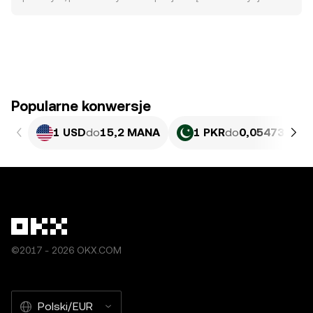
Popularne konwersje
1 USD
do
15,2 MANA
1 PKR
do
0,054733 M
©2017 - 2026 OKX.COM
Polski/EUR