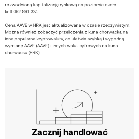
rozwodnioną kapitalizację rynkową na poziomie około
kn9 082 881 331
.
Cena
AAVE
w
HRK
jest aktualizowana w czasie rzeczywistym.
Można również zobaczyć przeliczenia z
kuna chorwacka
na
inne popularne kryptowaluty, co ułatwia szybką i wygodną
wymianę
AAVE
(
AAVE
) i innych walut cyfrowych na
kuna
chorwacka
(
HRK
).
Zacznij handlować