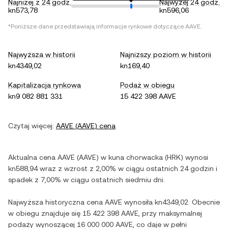
Najniżej z 24 godz.
Najwyżej 24 godz.
kn573,78
kn596,06
*Poniższe dane przedstawiają informacje rynkowe dotyczące
AAVE
.
Najwyższa w historii
Najniższy poziom w historii
kn4349,02
kn169,40
Kapitalizacja rynkowa
Podaż w obiegu
kn9 082 881 331
15 422 398 AAVE
Czytaj więcej:
AAVE
(
AAVE
) cena
Aktualna cena
AAVE
(
AAVE
) w
kuna chorwacka
(
HRK
) wynosi
kn588,94
wraz z
wzrost
z
2,00%
w ciągu ostatnich 24 godzin i
spadek
z
7,00%
w ciągu ostatnich siedmiu dni.
Najwyższa historyczna cena
AAVE
wynosiła
kn4349,02
. Obecnie
w obiegu znajduje się
15 422 398 AAVE
, przy maksymalnej
podaży wynoszącej
16 000 000 AAVE
, co daje w pełni