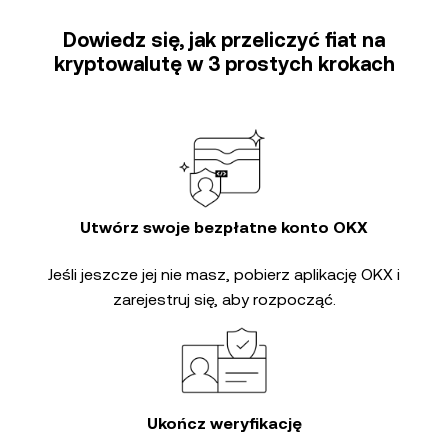
Dowiedz się, jak przeliczyć fiat na
kryptowalutę w 3 prostych krokach
Utwórz swoje bezpłatne konto OKX
Jeśli jeszcze jej nie masz, pobierz aplikację OKX i
zarejestruj się, aby rozpocząć.
Ukończ weryfikację