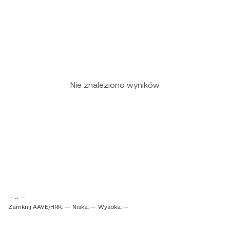
Nie znaleziono wyników
-- ~ --
Zamknij AAVE/HRK: --
Niska: --
Wysoka: --