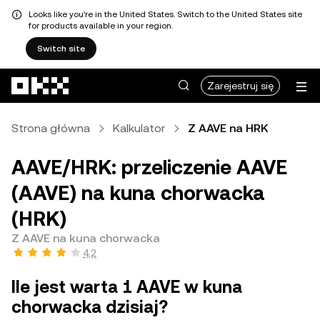
Looks like you're in the United States. Switch to the United States site
for products available in your region.
Switch site
Przejdź do głównej treści
Zarejestruj się
Strona główna
Kalkulator
Z AAVE na HRK
AAVE/HRK: przeliczenie AAVE
(AAVE) na kuna chorwacka
(HRK)
Z AAVE na kuna chorwacka
4,2
Ile jest warta 1 AAVE w kuna
chorwacka dzisiaj?