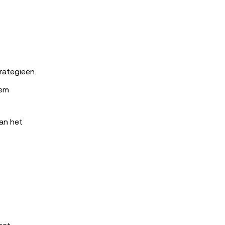
rategieën.
eem
an het