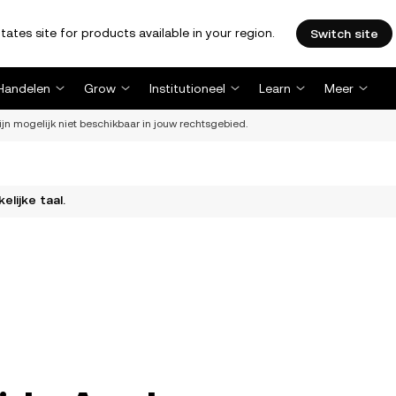
tates site for products available in your region.
Switch site
Handelen
Grow
Institutioneel
Learn
Meer
ijn mogelijk niet beschikbaar in jouw rechtsgebied.
elijke taal.