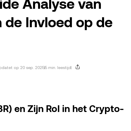
eide Analyse van
 de Invloed op de
datet op 20 sep. 2025
5 min. leestijd
R) en Zijn Rol in het Crypto-