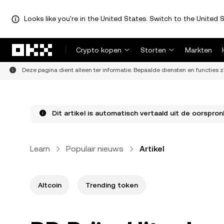
Looks like you're in the United States. Switch to the United S
Overslaan naar hoofdinhoud
Crypto kopen
Storten
Markten
Deze pagina dient alleen ter informatie. Bepaalde diensten en functies z
Dit artikel is automatisch vertaald uit de oorspronk
Learn
Populair nieuws
Artikel
Altcoin
Trending token