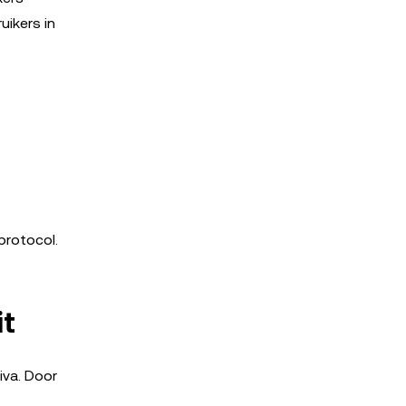
uikers in
protocol.
it
iva. Door