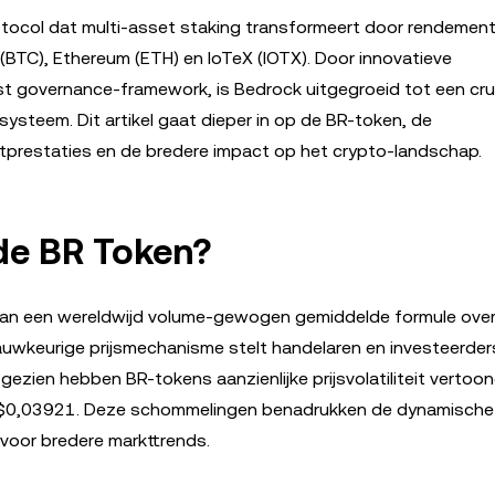
otocol dat multi-asset staking transformeert door rendement
(BTC), Ethereum (ETH) en IoTeX (IOTX). Door innovatieve
st governance-framework, is Bedrock uitgegroeid tot een cru
osysteem. Dit artikel gaat dieper in op de BR-token, de
tprestaties en de bredere impact op het crypto-landschap.
 de BR Token?
van een wereldwijd volume-gewogen gemiddelde formule ove
uwkeurige prijsmechanisme stelt handelaren en investeerders
ezien hebben BR-tokens aanzienlijke prijsvolatiliteit vertoo
van $0,03921. Deze schommelingen benadrukken de dynamische
voor bredere markttrends.