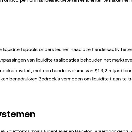
zijn ontworpen om handelsactiviteiten efficiënter te maken en 
liquiditeitspools ondersteunen naadloze handelsactiviteite
passingen van liquiditeitsallocaties behouden het markteve
ndelsactiviteit, met een handelsvolume van $13,2 miljard bin
tieken benadrukken Bedrock's vermogen om liquiditeit aan te t
systemen
Fi-platforms zoals EigenLayer en Babylon, waardoor gebrui