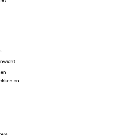
het
n.
nwicht.
nen
rekken en
kers