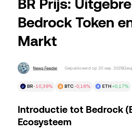
BR Prijs: Uitgebr
Bedrock Token en
Markt
News Feeder
Gepubliceerd op
20 sep. 2025
Geüp
BR
-10,39%
BTC
-0,16%
ETH
+0,17%
Introductie tot Bedrock (B
Ecosysteem