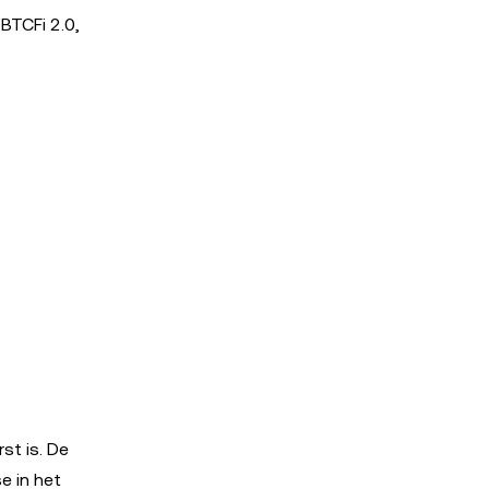
BTCFi 2.0,
st is. De
e in het