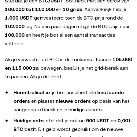
Stel dat je een
BTC/USDT
-bot hebt met een bereik van
100.000 tot 110.000
en
10 grids
. Aanvankelijk heb je
1.000 USDT
geïnvesteerd toen de BTC-prijs rond de
102.000
lag. Na een paar dagen stijgt de BTC-prijs naar
108.000
en heeft je bot al een aantal transacties
voltooid.
Als je verwacht dat BTC in de toekomst tussen
105.000
en 115.000
zal bewegen, besluit je het grid-bereik aan
te passen. Als je dit doet:
Herinitialisatie
: je bot annuleert alle
bestaande
orders
en plaatst
nieuwe orders
op basis van het
aangepaste bereik en je huidige assets.
Huidige sets
: stel dat je bot nu
900 USDT
en
0,001
BTC
bezit. Dit geld wordt gebruikt om de nieuwe