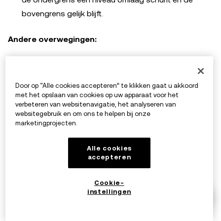
bovengrens gelijk blijft.
Andere overwegingen:
Zowel de
take-profit (TP)
- als de
stop-loss (SL)
-
niveaus bewegen niet mee met de grid tijdens Naar
Door op “Alle cookies accepteren” te klikken gaat u akkoord
beneden uitbreiden. Deze waarden blijven vaststaan
met het opslaan van cookies op uw apparaat voor het
verbeteren van websitenavigatie, het analyseren van
op de niveaus die je tijdens de configuratie hebt
websitegebruik en om ons te helpen bij onze
ingesteld.
marketingprojecten.
Alle cookies
accepteren
12. Wat is de Simple Earn-integratie met
Spot grid? Wat is het nut ervan?
Cookie-
instellingen
Wanneer je een Spot grid instelt, wordt er een reeks
orders geplaatst op verschillende niveaus binnen het