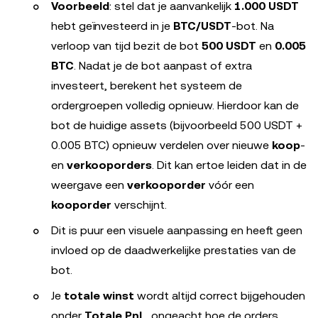
Voorbeeld
: stel dat je aanvankelijk
1.000 USDT
hebt geïnvesteerd in je
BTC/USDT
-bot. Na
verloop van tijd bezit de bot
500 USDT
en
0.005
BTC
. Nadat je de bot aanpast of extra
investeert, berekent het systeem de
ordergroepen volledig opnieuw. Hierdoor kan de
bot de huidige assets (bijvoorbeeld 500 USDT +
0.005 BTC) opnieuw verdelen over nieuwe
koop
-
en
verkooporders
. Dit kan ertoe leiden dat in de
weergave een
verkooporder
vóór een
kooporder
verschijnt.
Dit is puur een visuele aanpassing en heeft geen
invloed op de daadwerkelijke prestaties van de
bot.
Je
totale winst
wordt altijd correct bijgehouden
onder
Totale PnL
, ongeacht hoe de orders