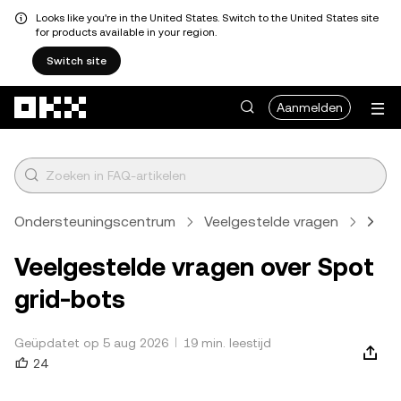
Looks like you're in the United States. Switch to the United States site
for products available in your region.
Switch site
Overslaan naar hoofdinhoud
Aanmelden
Ondersteuningscentrum
Veelgestelde vragen
Hand
Veelgestelde vragen over Spot
grid-bots
Geüpdatet op 5 aug 2026
19 min. leestijd
24