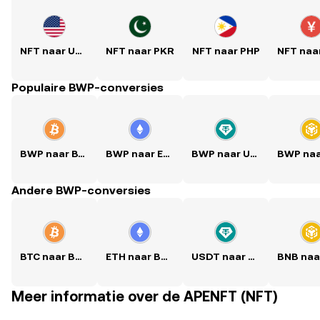
NFT naar USD
NFT naar PKR
NFT naar PHP
Populaire BWP-conversies
BWP naar BTC
BWP naar ETH
BWP naar USDT
Andere BWP-conversies
BTC naar BWP
ETH naar BWP
USDT naar BWP
Meer informatie over de APENFT (NFT)