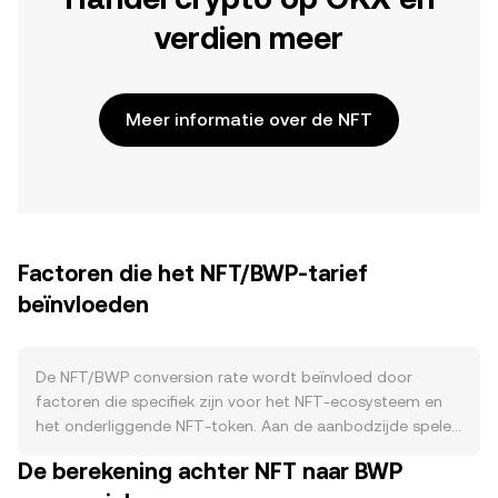
verdien meer
Meer informatie over de NFT
Factoren die het NFT/BWP-tarief
beïnvloeden
De NFT/BWP conversion rate wordt beïnvloed door
factoren die specifiek zijn voor het NFT‑ecosysteem en
het onderliggende NFT‑token. Aan de aanbodzijde spelen
de uitgiftemechanismen en eventuele tokenomics van het
De berekening achter NFT naar BWP
NFT‑project een rol: aankondigingen over aanvullende