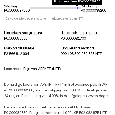
Prijs in real time: P0,0000039100
24u laag
24u hoog
P0,0000037800
P0,0000039200
*De volgende gegevens tonen marktgegevens van
NFT
.
Historisch hoogtepunt
Historisch dieptepunt
P0,000089850
P0,0000031700
Marktkapitalisatie
Circulerend aanbod
P3.866.812.994
990.105.592.982.875 NFT
Lees meer:
Prijs van
APENFT
(
NFT
)
De huidige koers van
APENFT
(
NFT
) in
Botswaanse pula
(
BWP
)
is
P0,0000039100
, met
Een stijging
van
3,00%
in de afgelopen
24 uur, en
Een stijging
van
4,00%
in de afgelopen zeven dagen.
De hoogste koers uit het verleden van
APENFT
was
P0,000089850
. Er zijn er momenteel
990.105.592.982.875 NFT
in