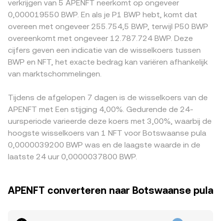
verkrijgen van 5 APENFT neerkomt op ongeveer
slotte zorgen technische marktdynamieken voor extra
automatische market maker, met het invariant: x × y = k,
sterker kan verschuiven. Geografische en
0,000019550 BWP. En als je P1 BWP hebt, komt dat
volatiliteit: wanneer er perpetuals of opties op NFT
waarbij x en y de poolreserves zijn en de momentane prijs
regelgevingsverschillen kunnen eveneens premies of
overeen met ongeveer 255.754,5 BWP, terwijl P50 BWP
bestaan kunnen funding rates en expiraties prijsdruk
wordt benaderd door y/x; grote swaps verschuiven die
kortingen veroorzaken, bijvoorbeeld wanneer toegang tot
overeenkomt met ongeveer 12.787.724 BWP. Deze
veroorzaken; on‑chain verplaatsingen door grote wallets,
balans en brengen prijsimpact teweeg. Voor eenvoudige
NFT‑gerelateerde diensten of fiat‑rails verschilt tussen
cijfers geven een indicatie van de wisselkoers tussen
unlocks of bridge‑stromen tussen Ethereum, Tron of
omrekeningen geldt: BWP‑waarde = NFT‑aantal ×
regio’s, of wanneer due‑diligence‑eisen de instroom van
BWP en NFT, het exacte bedrag kan variëren afhankelijk
andere ketens beïnvloeden het beschikbare aanbod op
conversion rate, en omgekeerd NFT‑aantal = BWP‑waarde
lokale gebruikers beïnvloeden. Daarnaast wordt de
specifieke handelsplaatsen, wat de kortetermijnbeweging
van marktschommelingen.
/ conversion rate, waarbij kleine afrondingsverschillen
NFT/BWP‑notering vaak afgeleid via een USDT‑basis: als
van de NFT/BWP‑conversion rate versterkt.
kunnen ontstaan door spreads, kosten en slippage op het
NFT vooral tegen USDT handelt en USDT lokaal met een
moment van uitvoeren.
lichte premie of korting tegenover BWP verhandelt, voedt
Tijdens de afgelopen 7 dagen is de wisselkoers van de
dat direct het uiteindelijke NFT/BWP‑niveau. Arbitrage
APENFT met Een stijging 4,00%. Gedurende de 24-
tussen beurzen werkt als stabiliserende kracht door NFT
uursperiode varieerde deze koers met 3,00%, waarbij de
goedkoop in te kopen en duurder te verkopen waar het
hoogste wisselkoers van 1 NFT voor Botswaanse pula
prijsverschil bestaat, maar fricties zoals opnametijden,
0,0000039200 BWP was en de laagste waarde in de
netwerkfees, KYC‑processen en tijdelijke liquiditeitskrapte
laatste 24 uur 0,0000037800 BWP.
maken die werking onvolledig, waardoor
korte‑termijnverschillen blijven bestaan.
APENFT converteren naar Botswaanse pula