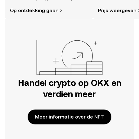
eenvoudiger dan je denkt. Begin je
nieuws en meer.
Op ontdekking gaan
Prijs weergeven
reis op de mobiele app van OKX of
hier op het web.
Handel crypto op OKX en
verdien meer
Meer informatie over de NFT