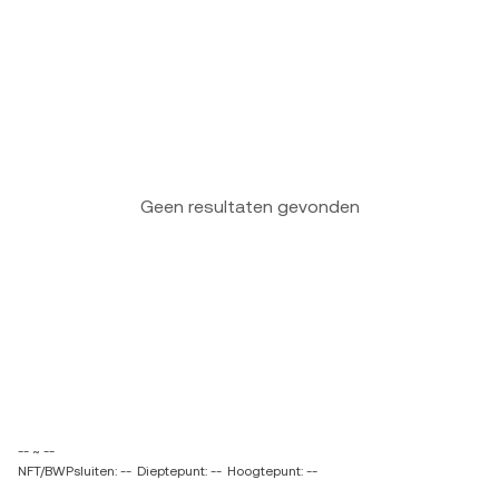
Geen resultaten gevonden
-- ~ --
NFT/BWPsluiten: --
Dieptepunt: --
Hoogtepunt: --