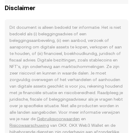
Disclaimer
Dit document is alleen bedoeld ter informatie. Het is niet
bedoeld als (i) beleggingsadvies of een
beleggingsaanbeveling, (ii) een aanbod, verzoek of
aansporing om digitale assets te kopen, verkopen of aan
te houden, of (iii) financieel, boekhoudkundig, juridisch of
fiscaal advies. Digitale bezittingen, zoals stablecoins en
NFT's, zijn onderhevig aan marktschommelingen. Ze zijn
zeer risicovol en kunnen in waarde dalen. Je moet
zorgvuldig overwegen of het verhandelen of aanhouden
van digitale assets geschikt is voor jou, rekening houdend
met je financiële situatie en risicobereidheid. Raadpleeg je
juridische, fiscale of beleggingsadviseur als je vragen hebt
over je specifieke situatie. Niet alle producten worden in
alle landen aangeboden. Voor meer informatie verwijzen
we je naar de
Gebruiksvoorwaarden
en
Risicowaarschuwing
van OKX. OKX Web3 Wallet en de
bijbehorende diensten zijn onderhevig aan afzonderlijke