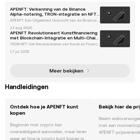
APENFT: Verkenning van de Binance
Alpha-notering, TRON-integratie en NFT-
innovaties
APENFT: Een Uitgebreid Overzicht van de Binance A
lpha-notering en NFT-innovaties APENFT heeft zich
12 aug 2025
zelf gevestigd als een toonaangevende kracht in h
APENFT Revolutioneert Kunstfinanciering
et NFT-ecosysteem door gebruik te maken van bloc
met Blockchain-Integratie en Multi-Chain
kchai
Strategie
TRON NFT: Het Revolutioneren van Kunst en Financi
ën door Blockchain Technologie Introductie tot APE
17 jul 2025
NFT en TRON NFT APENFT transformeert de cryptoc
urrency- en NFT-sectoren door gebruik te maken va
n blo
Meer bekijken
Handleidingen
Ontdek hoe je APENFT kunt
Bekijk hier de p
kopen
Neem weloverwogen
Beginnen met crypto kan
met een momentop
overweldigend aanvoelen, maar leren
APENFT-prijsverande
waar en hoe je crypto kunt kopen is
time , het sentimen