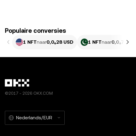
Populaire conversies
1 NFT
naar
0,0₆28 USD
1 NFT
naar
0,0₄7666 
©2017 - 2026 OKX.COM
Nederlands/EUR