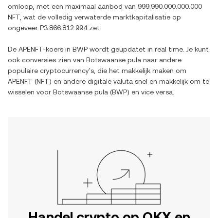
omloop, met een maximaal aanbod van
999.990.000.000.000
NFT
, wat de volledig verwaterde marktkapitalisatie op
ongeveer
P3.866.812.994
zet.
De
APENFT
-koers in
BWP
wordt geüpdatet in real time. Je kunt
ook conversies zien van
Botswaanse pula
naar andere
populaire cryptocurrency's, die het makkelijk maken om
APENFT
(
NFT
) en andere digitale valuta snel en makkelijk om te
wisselen voor
Botswaanse pula
(
BWP
) en vice versa.
Handel crypto op OKX en