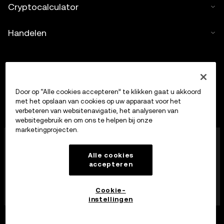
Cryptocalculator
Handelen
Door op “Alle cookies accepteren” te klikken gaat u akkoord
met het opslaan van cookies op uw apparaat voor het
verbeteren van websitenavigatie, het analyseren van
websitegebruik en om ons te helpen bij onze
marketingprojecten.
OKX Europe Limited, dat onder de handelsnaam OKX
opereert, is nu een handelsplatform voor crypto-
Alle cookies
bezittingen dat door de MFSA is geautoriseerd als
accepteren
aanbieder van diensten op het gebied van crypto-
bezittingen op grond van artikel 28 van de Markets in
Crypto-Assets Act (hoofdstuk 647 van de Maltese
Cookie-
wet).
instellingen