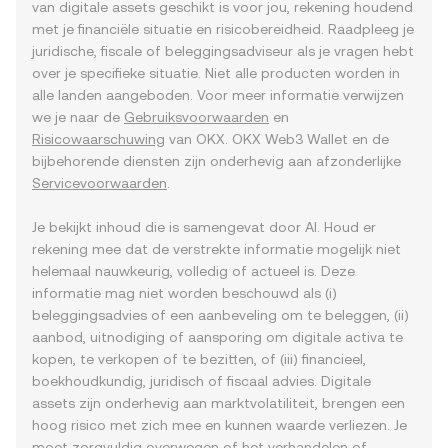
van digitale assets geschikt is voor jou, rekening houdend
met je financiële situatie en risicobereidheid. Raadpleeg je
juridische, fiscale of beleggingsadviseur als je vragen hebt
over je specifieke situatie. Niet alle producten worden in
alle landen aangeboden. Voor meer informatie verwijzen
we je naar de
Gebruiksvoorwaarden
en
Risicowaarschuwing
van OKX. OKX Web3 Wallet en de
bijbehorende diensten zijn onderhevig aan afzonderlijke
Servicevoorwaarden
.
Je bekijkt inhoud die is samengevat door AI. Houd er
rekening mee dat de verstrekte informatie mogelijk niet
helemaal nauwkeurig, volledig of actueel is. Deze
informatie mag niet worden beschouwd als (i)
beleggingsadvies of een aanbeveling om te beleggen, (ii)
aanbod, uitnodiging of aansporing om digitale activa te
kopen, te verkopen of te bezitten, of (iii) financieel,
boekhoudkundig, juridisch of fiscaal advies. Digitale
assets zijn onderhevig aan marktvolatiliteit, brengen een
hoog risico met zich mee en kunnen waarde verliezen. Je
moet zorgvuldig overwegen of het verhandelen of