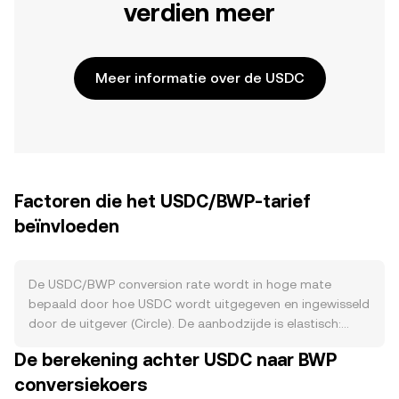
verdien meer
Meer informatie over de USDC
Factoren die het USDC/BWP-tarief
beïnvloeden
De USDC/BWP conversion rate wordt in hoge mate
bepaald door hoe USDC wordt uitgegeven en ingewisseld
door de uitgever (Circle). De aanbodzijde is elastisch:
wanneer grote partijen USD bij Circle storten, worden
De berekening achter USDC naar BWP
nieuwe USDC gemint; wanneer ze USDC inwisselen,
conversiekoers
worden die tokens verbrand, waardoor de circulerende