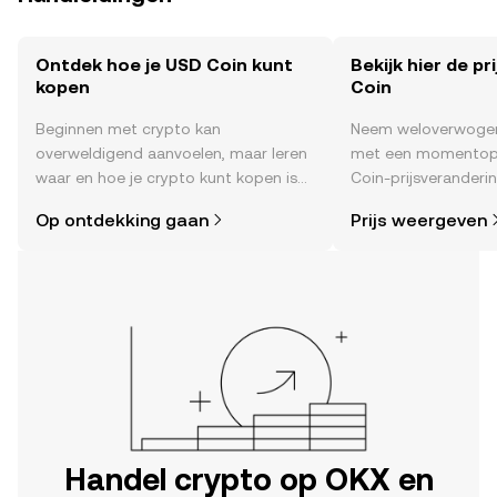
Ontdek hoe je USD Coin kunt
Bekijk hier de pr
kopen
Coin
Beginnen met crypto kan
Neem weloverwogen
overweldigend aanvoelen, maar leren
met een momentop
waar en hoe je crypto kunt kopen is
Coin-prijsveranderin
eenvoudiger dan je denkt. Begin je
het sentiment in d
Op ontdekking gaan
Prijs weergeven
reis op de mobiele app van OKX of
nieuws en meer.
hier op het web.
Handel crypto op OKX en