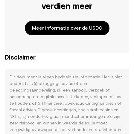
verdien meer
Meer informatie over de USDC
Disclaimer
Dit document is alleen bedoeld ter informatie. Het is niet
bedoeld als (i) beleggingsadvies of een
beleggingsaanbeveling, (ii) een aanbod, verzoek of
aansporing om digitale assets te kopen, verkopen of aan
te houden, of (iii) financieel, boekhoudkundig, juridisch of
fiscaal advies. Digitale bezittingen, zoals stablecoins en
NFT's, zijn onderhevig aan marktschommelingen. Ze zijn
zeer risicovol en kunnen in waarde dalen. Je moet
zorgvuldig overwegen of het verhandelen of aanhouden