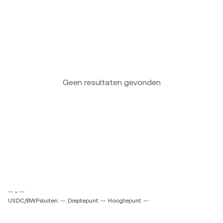
Geen resultaten gevonden
-- ~ --
USDC/BWPsluiten: --
Dieptepunt: --
Hoogtepunt: --