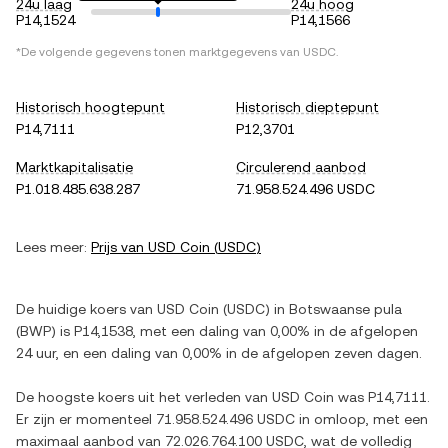
24u laag
24u hoog
P14,1524
P14,1566
*De volgende gegevens tonen marktgegevens van
USDC
.
Historisch hoogtepunt
Historisch dieptepunt
P14,7111
P12,3701
Marktkapitalisatie
Circulerend aanbod
P1.018.485.638.287
71.958.524.496 USDC
Lees meer:
Prijs van
USD Coin
(
USDC
)
De huidige koers van
USD Coin
(
USDC
) in
Botswaanse pula
(
BWP
) is
P14,1538
, met
een daling
van
0,00%
in de afgelopen
24 uur, en
een daling
van
0,00%
in de afgelopen zeven dagen.
De hoogste koers uit het verleden van
USD Coin
was
P14,7111
.
Er zijn er momenteel
71.958.524.496 USDC
in omloop, met een
maximaal aanbod van
72.026.764.100 USDC
, wat de volledig