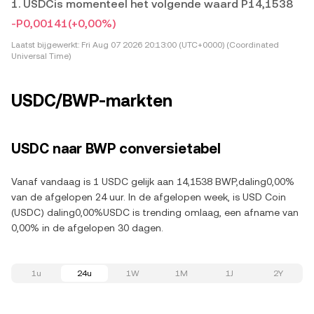
1. USDCis momenteel het volgende waard P14,1538
-P0,00141
(+0,00%)
Laatst bijgewerkt:
Fri Aug 07 2026 20:13:00 (UTC+0000) (Coordinated
Universal Time)
USDC/BWP-markten
USDC naar BWP conversietabel
Vanaf vandaag is 1 USDC gelijk aan 14,1538 BWP,daling0,00%
van de afgelopen 24 uur. In de afgelopen week, is USD Coin
(USDC) daling0,00%USDC is trending omlaag, een afname van
0,00% in de afgelopen 30 dagen.
1u
24u
1W
1M
1J
2Y