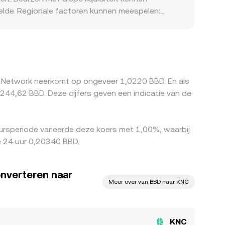
ddelde. Regionale factoren kunnen meespelen:
er gangbaar dan in grotere valuta’s, wat tot
uote op een platform kan daardoor het resultaat
ecoins werken zo door in de uiteindelijke
g elkaar trekt, maar fricties zoals
er Network neerkomt op ongeveer 1,0220 BBD. En als
4,62 BBD. Deze cijfers geven een indicatie van de
rsperiode varieerde deze koers met 1,00%, waarbij
e 24 uur 0,20340 BBD.
onverteren naar
Meer over van BBD naar KNC
KNC