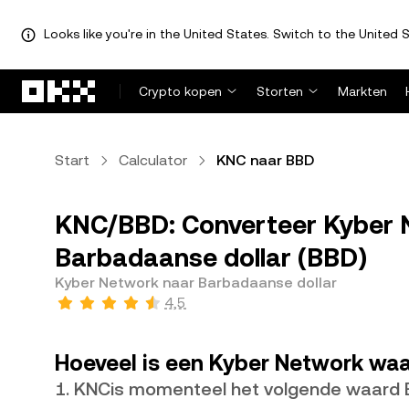
Looks like you're in the United States. Switch to the United S
Overslaan naar hoofdinhoud
Crypto kopen
Storten
Markten
Start
Calculator
KNC naar BBD
KNC/BBD: Converteer Kyber 
Barbadaanse dollar (BBD)
Kyber Network naar Barbadaanse dollar
4,5
Hoeveel is een Kyber Network waa
1. KNCis momenteel het volgende waard