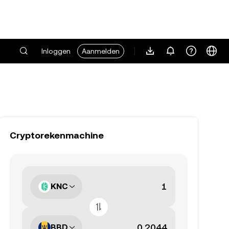
Inloggen
Aanmelden
Cryptorekenmachine
KNC
BBD