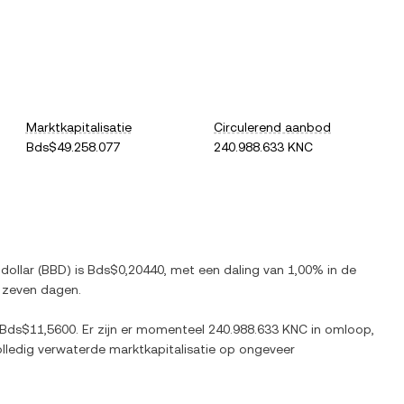
Marktkapitalisatie
Circulerend aanbod
Bds$49.258.077
240.988.633 KNC
dollar
(
BBD
) is
Bds$0,20440
, met
een daling
van
1,00%
in de
 zeven dagen.
Bds$11,5600
. Er zijn er momenteel
240.988.633 KNC
in omloop,
olledig verwaterde marktkapitalisatie op ongeveer