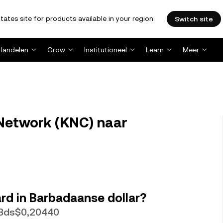
tates site for products available in your region.
Switch site
Handelen
Grow
Institutioneel
Learn
Meer
Network (KNC) naar
rd in Barbadaanse dollar?
 Bds$0,20440