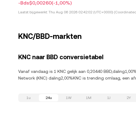
-Bds$0,00260
(-1,00%)
Laatst bijgewerkt:
Thu Aug 06 2026 02:42:02 (UTC+0000) (Coordinated
KNC/BBD-markten
KNC naar BBD conversietabel
Vanaf vandaag is 1 KNC gelijk aan 0,20440 BBD,daling1,00%
Network (KNC) daling2,00%KNC is trending omlaag, een af
1u
24u
1W
1M
1J
2Y