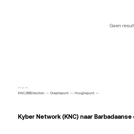
Geen resu
-- ~ --
KNC/BBDsluiten: --
Dieptepunt: --
Hoogtepunt: --
Kyber Network (KNC) naar Barbadaanse do