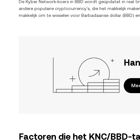
De
Kyber Network
-koers in
BBD
wordt geüpdatet in real ti
andere populaire cryptocurrency's, die het makkelijk mak
makkelijk om te wisselen voor
Barbadaanse dollar
(
BBD
) e
Han
Mee
Factoren die het KNC/BBD-ta