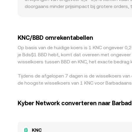
doorgaans minder prijsimpact bij grotere orders, 
regelgeving rond DeFi-tokens kan het aanbod of d
extra frictie en premies kan leiden. Daarnaast w
zijn van KNC/USDT vermenigvuldigd met een USDT/B
KNC/BBD-waarde. Arbitrageurs kopen waar KNC goed
KNC/BBD omrekentabellen
transactiekosten, on-chain latentie en fiat-opna
Op basis van de huidige koers is 1 KNC ongeveer 0,
je Bds$1 BBD hebt, komt dat overeen met ongeveer 
wisselkoers tussen BBD en KNC, het exacte bedrag k
Tijdens de afgelopen 7 dagen is de wisselkoers van
de hoogste wisselkoers van 1 KNC voor Barbadaanse
Kyber Network converteren naar Barbad
KNC