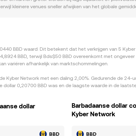
terwijl kleinere venues sneller afwijken van het globale gemi
e toegang tot KNC beïnvloeden, en fiat-rails in BBD zijn mind
ordt KNC vaak primair in USDT of USD geprijsd; de KNC/BBD-q
BD-conversie. Eventuele kleine premies of kortingen in stabl
koop is en verkopen waar het duurder is, wat prijzen richtin
mebeperkingen voorkomen dat verschillen volledig verdwijnen.
20440 BBD waard. Dit betekent dat het verkrijgen van 5 Kyb
4,8924 BBD, terwijl Bds$50 BBD overeenkomt met ongeveer 24
an variëren afhankelijk van marktschommelingen.
 de Kyber Network met een daling 2,00%. Gedurende de 24-uu
 dollar 0,20700 BBD was en de laagste waarde in de laatst
Barbadaanse dollar c
aanse dollar
Kyber Network
BBD
BBD