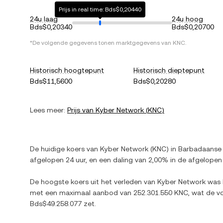
Prijs in real time: Bds$0,20440
24u laag
24u hoog
Bds$0,20340
Bds$0,20700
*De volgende gegevens tonen marktgegevens van
KNC
.
Historisch hoogtepunt
Historisch dieptepunt
Bds$11,5600
Bds$0,20280
Lees meer:
Prijs van
Kyber Network
(
KNC
)
De huidige koers van
Kyber Network
(
KNC
) in
Barbadaanse 
afgelopen 24 uur, en
een daling
van
2,00%
in de afgelopen
De hoogste koers uit het verleden van
Kyber Network
was
met een maximaal aanbod van
252.301.550 KNC
, wat de v
Bds$49.258.077
zet.