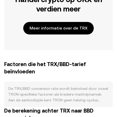
verdien meer
Meer informatie over de TRX
Factoren die het TRX/BBD-tarief
beïnvloeden
De TRX/BBD conversion rate wordt beïnvloed door zowel
TRON‑specifieke factoren als bredere marktdynamiek.
Aan de aanbodzijde kent TRON geen halving-cyclus;
nieuwe TRX komen via block rewards bij de Super
De berekening achter TRX naar BBD
Representatives in omloop en verhogen geleidelijk het