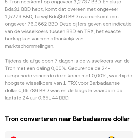
5 Tron neerkomt op ongeveer 3,2737 BBD. En als je
stablecoins (relevant gezien TRON’s USDT‑volume)
wordt benaderd door y/x (de verhouding van de
bijvoorbeeld wanneer toegang tot TRX beperkt is of
Bds$1 BBD hebt, komt dat overeen met ongeveer
kunnen snel impact hebben op liquiditeit en vraag. Tot
liquiditeitspool‑reserves). Grote swaps verschuiven die
wanneer fiat‑rails richting BBD schaarser zijn. In de praktijk
1,5273 BBD, terwijl Bds$50 BBD overeenkomt met
slot zorgen technische marktfactoren voor
verhouding en bewegen zo de prijs, wat via aggregators
wordt TRX/BBD vaak afgeleid via tussenparen zoals
ongeveer 76,3662 BBD. Deze cijfers geven een indicatie
kortetermijnschommelingen: futures‑funding rates op
en arbitragemechanismen indirect doorwerkt in de
TRX/USDT en een USDT/BBD‑notering; een premie of
van de wisselkoers tussen BBD en TRX, het exacte
TRX, opties‑expiraties, grote portefeuillebewegingen
TRX/BBD‑notering.
discount in USDT ten opzichte van BBD of USD werkt dan
bedrag kan variëren afhankelijk van
(“whale flows”) op‑ en van exchanges, en veranderingen in
door in de uiteindelijke TRX/BBD‑prijs. Arbitragepartijen
on‑chain reserves kunnen de TRX/BBD‑prijsvorming
marktschommelingen.
kopen waar TRX relatief laag staat en verkopen waar het
tijdelijk versterken of verzwakken.
hoger geprijsd is, wat verschillen doorgaans verkleint
maar niet volledig elimineert, zeker niet bij plotselinge
Tijdens de afgelopen 7 dagen is de wisselkoers van de
volatiliteit of beperkte BBD‑liquiditeit op regionale
Tron met een daling 0,00%. Gedurende de 24-
markten.
uursperiode varieerde deze koers met 0,00%, waarbij de
hoogste wisselkoers van 1 TRX voor Barbadaanse
dollar 0,65786 BBD was en de laagste waarde in de
laatste 24 uur 0,65144 BBD.
Tron converteren naar Barbadaanse dollar