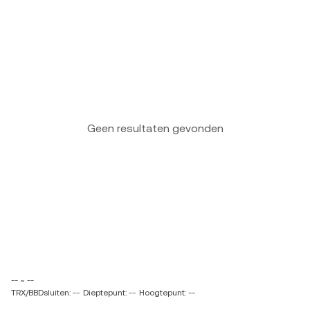
Geen resultaten gevonden
-- ~ --
TRX/BBDsluiten: --
Dieptepunt: --
Hoogtepunt: --