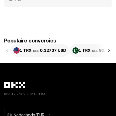
situatie.
Populaire conversies
1 TRX
naar
0,32737 USD
1 TRX
naar
90,97 P
©2017 - 2026 OKX.COM
Nederlands/EUR