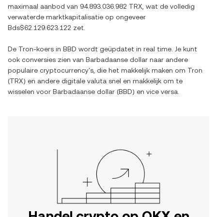
maximaal aanbod van
94.893.036.982 TRX
, wat de volledig
verwaterde marktkapitalisatie op ongeveer
Bds$62.129.623.122
zet.
De
Tron
-koers in
BBD
wordt geüpdatet in real time. Je kunt
ook conversies zien van
Barbadaanse dollar
naar andere
populaire cryptocurrency's, die het makkelijk maken om
Tron
(
TRX
) en andere digitale valuta snel en makkelijk om te
wisselen voor
Barbadaanse dollar
(
BBD
) en vice versa.
Handel crypto op OKX en