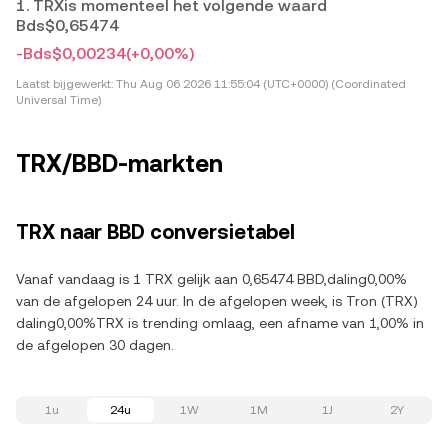
1. TRXis momenteel het volgende waard
Bds$0,65474
-Bds$0,00234
(+0,00%)
Laatst bijgewerkt:
Thu Aug 06 2026 11:55:04 (UTC+0000) (Coordinated
Universal Time)
TRX/BBD-markten
TRX naar BBD conversietabel
Vanaf vandaag is 1 TRX gelijk aan 0,65474 BBD,daling0,00%
van de afgelopen 24 uur. In de afgelopen week, is Tron (TRX)
daling0,00%TRX is trending omlaag, een afname van 1,00% in
de afgelopen 30 dagen.
1u
24u
1W
1M
1J
2Y