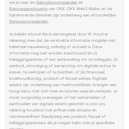
we je naar de
Gebruiksvoorwaarden
en
Risicowaarschuwing
van OKX. OKX Web3 Wallet en de
bijbehorende diensten zijn onderhevig aan afzonderlijke
Servicevoorwaarden
.
Je bekijkt inhoud die is samengevat door AI. Houd er
rekening mee dat de verstrekte informatie mogelijk niet
helemaal nauwkeurig, volledig of actueel is. Deze
informatie mag niet worden beschouwd als (i)
beleggingsadvies of een aanbeveling om te beleggen, (ii)
aanbod, uitnodiging of aansporing om digitale activa te
kopen, te verkopen of te bezitten, of (iii) financieel,
boekhoudkundig, juridisch of fiscaal advies. Digitale
assets zijn onderhevig aan marktvolatiliteit, brengen een
hoog risico met zich mee en kunnen waarde verliezen. Je
moet zorgvuldig overwegen of het verhandelen of
aanhouden van digitale assets geschikt is voor jou,
rekening houdend met je financiële situatie en
risicobereidheid. Raadpleeg een juridisch, fiscaal of
beleggingsadviseur als je vragen hebt over je specifieke