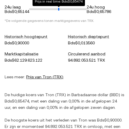
Prijs in real time: Bds$0,65474
24u laag
24u hoog
Bds$0,65144
Bds$0,65786
*De volgende gegevens tonen marktgegevens van
TRX
.
Historisch hoogtepunt
Historisch dieptepunt
Bds$0,90000
Bds$0,013560
Marktkapitalisatie
Circulerend aanbod
Bds$62.129.623.122
94.892.053.521 TRX
Lees meer:
Prijs van
Tron
(
TRX
)
De huidige koers van
Tron
(
TRX
) in
Barbadaanse dollar
(
BBD
) is
Bds$0,65474
, met
een daling
van
0,00%
in de afgelopen 24
uur, en
een daling
van
0,00%
in de afgelopen zeven dagen.
De hoogste koers uit het verleden van
Tron
was
Bds$0,90000
.
Er zijn er momenteel
94.892.053.521 TRX
in omloop, met een