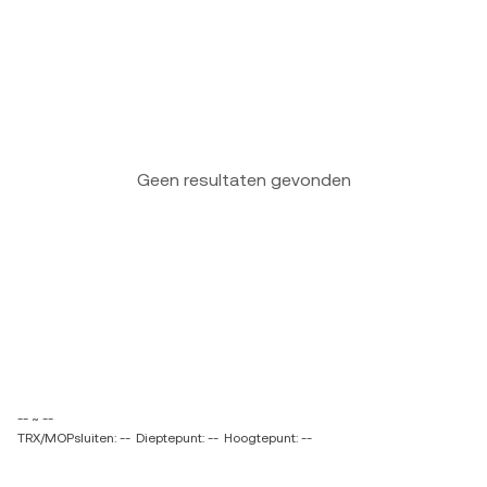
Geen resultaten gevonden
-- ~ --
TRX/MOPsluiten: --
Dieptepunt: --
Hoogtepunt: --