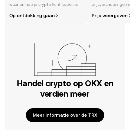
waar en hoe je crypto kunt kopen is
prijsveranderingen in
eenvoudiger dan je denkt. Begin je
sentiment in de co
Op ontdekking gaan
Prijs weergeven
reis op de mobiele app van OKX of
en meer.
hier op het web.
Handel crypto op OKX en
verdien meer
Meer informatie over de TRX