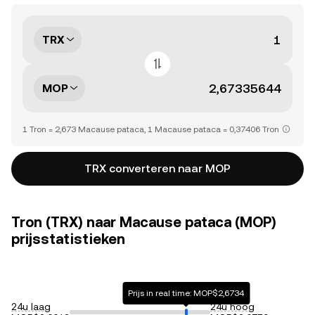
TRX
MOP
1 Tron = 2,673 Macause pataca, 1 Macause pataca = 0,37406 Tron
TRX converteren naar MOP
Tron (TRX) naar Macause pataca (MOP)
prijsstatistieken
Prijs in real time: MOP$2,6734
24u laag
24u hoog