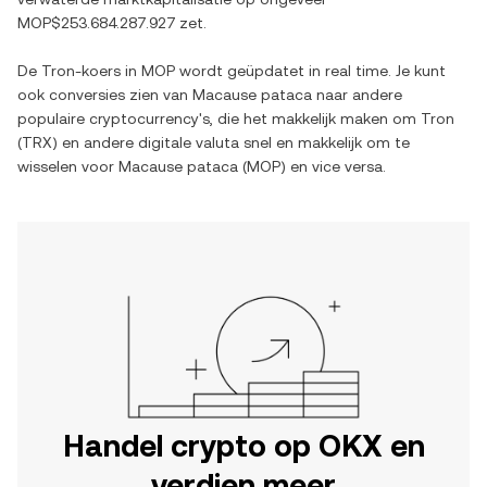
MOP$253.684.287.927
zet.
De
Tron
-koers in
MOP
wordt geüpdatet in real time. Je kunt
ook conversies zien van
Macause pataca
naar andere
populaire cryptocurrency's, die het makkelijk maken om
Tron
(
TRX
) en andere digitale valuta snel en makkelijk om te
wisselen voor
Macause pataca
(
MOP
) en vice versa.
Handel crypto op OKX en
verdien meer