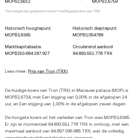
MOP$2,6612
MOP$2,6759
*De volgende gegevens tonen marktgegevens van
TRX
.
Historisch hoogtepunt
Historisch dieptepunt
MOP$3,6365
MOP$0,054789
Marktkapitalisatie
Circulerend aanbod
MOP$253.684.287.927
94.893.551.778 TRX
Lees meer:
Prijs van
Tron
(
TRX
)
De huidige koers van
Tron
(
TRX
) in
Macause pataca
(
MOP
) is
MOP$2,6734
, met
Een stijging
van
0,00%
in de afgelopen 24
uur, en
Een stijging
van
1,00%
in de afgelopen zeven dagen.
De hoogste koers uit het verleden van
Tron
was
MOP$3,6365
.
Er zijn er momenteel
94.893.551.778 TRX
in omloop, met een
maximaal aanbod van
94.897.096.985 TRX
, wat de volledig
verwaterde marktkapitalisatie op ongeveer