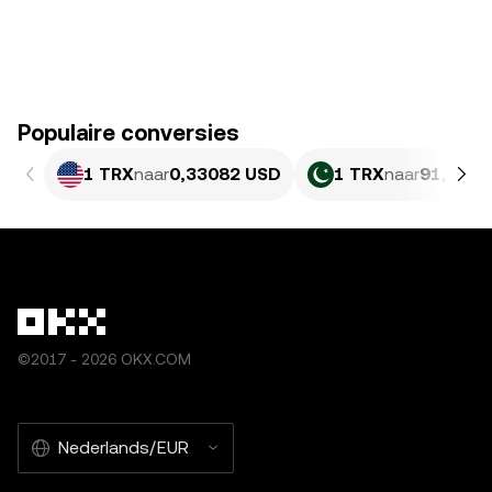
Populaire conversies
1 TRX
naar
0,33082 USD
1 TRX
naar
91,92 P
©2017 - 2026 OKX.COM
Nederlands/EUR