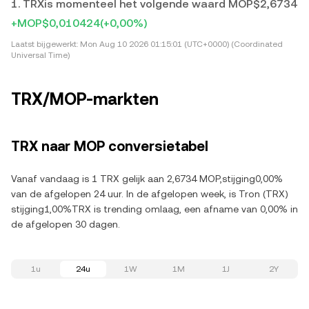
1. TRXis momenteel het volgende waard MOP$2,6734
+MOP$0,010424
(+0,00%)
Laatst bijgewerkt:
Mon Aug 10 2026 01:15:01 (UTC+0000) (Coordinated
Universal Time)
TRX/MOP-markten
TRX naar MOP conversietabel
Vanaf vandaag is 1 TRX gelijk aan 2,6734 MOP,stijging0,00%
van de afgelopen 24 uur. In de afgelopen week, is Tron (TRX)
stijging1,00%TRX is trending omlaag, een afname van 0,00% in
de afgelopen 30 dagen.
1u
24u
1W
1M
1J
2Y