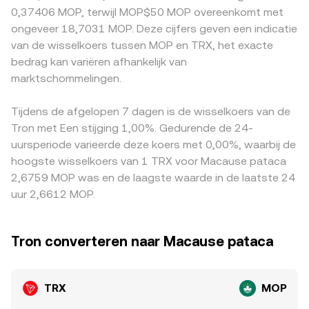
kunnen plotselinge schommelingen veroorzaken. Ten
stablecoincomponent door in de uiteindelijke TRX/MOP-
strengere fiat-onramps kunnen een premie of korting
0,37406 MOP, terwijl MOP$50 MOP overeenkomt met
slotte zorgen technische marktdynamieken voor
notering. Samen geven deze mechanismen — recente
vertonen. Daarnaast wordt TRX op veel plaatsen primair
ongeveer 18,7031 MOP. Deze cijfers geven een indicatie
kortetermijnvolatiliteit: financieringsrentes op TRX-
transacties, orderboekdiepte, VWAP over venues en
tegen USDT geprijsd; als USDT lokaal tegen MOP tegen
van de wisselkoers tussen MOP en TRX, het exacte
perpetuals, optie-expiraties, en grote on-chain of
AMM-prijsstelling — de beste benadering van de actuele
een kleine premie of korting wordt verhandeld, werkt
bedrag kan variëren afhankelijk van
beursstromen van ‘whales’ kunnen tijdelijke
TRX/MOP conversion rate.
deze ‘basis’ door in de afgeleide TRX/MOP-notering.
onevenwichtigheden in vraag en aanbod creëren die
marktschommelingen.
Arbitrageurs kopen waar TRX relatief goedkoop is en
doorwerken in de TRX/MOP conversion rate.
verkopen waar het duurder is, wat de prijzen naar elkaar
toetrekt. Toch is arbitrage niet perfect: kosten,
Tijdens de afgelopen 7 dagen is de wisselkoers van de
opnamelimieten, vertragingen en regelgevende fricties
Tron met Een stijging 1,00%. Gedurende de 24-
kunnen blijvende, zij het meestal beperkte, verschillen in
uursperiode varieerde deze koers met 0,00%, waarbij de
de TRX/MOP conversion rate veroorzaken.
hoogste wisselkoers van 1 TRX voor Macause pataca
2,6759 MOP was en de laagste waarde in de laatste 24
uur 2,6612 MOP.
Tron converteren naar Macause pataca
TRX
MOP