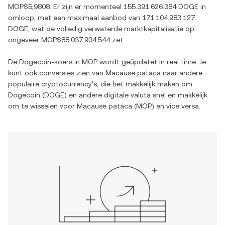
MOP$5,9808
. Er zijn er momenteel
155.391.626.384 DOGE
in
omloop, met een maximaal aanbod van
171.104.983.127
DOGE
, wat de volledig verwaterde marktkapitalisatie op
ongeveer
MOP$88.037.934.544
zet.
De
Dogecoin
-koers in
MOP
wordt geüpdatet in real time. Je
kunt ook conversies zien van
Macause pataca
naar andere
populaire cryptocurrency's, die het makkelijk maken om
Dogecoin
(
DOGE
) en andere digitale valuta snel en makkelijk
om te wisselen voor
Macause pataca
(
MOP
) en vice versa.