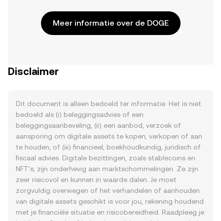
Meer informatie over de DOGE
Disclaimer
Dit document is alleen bedoeld ter informatie. Het is niet
bedoeld als (i) beleggingsadvies of een
beleggingsaanbeveling, (ii) een aanbod, verzoek of
aansporing om digitale assets te kopen, verkopen of aan
te houden, of (iii) financieel, boekhoudkundig, juridisch of
fiscaal advies. Digitale bezittingen, zoals stablecoins en
NFT's, zijn onderhevig aan marktschommelingen. Ze zijn
zeer risicovol en kunnen in waarde dalen. Je moet
zorgvuldig overwegen of het verhandelen of aanhouden
van digitale assets geschikt is voor jou, rekening houdend
met je financiële situatie en risicobereidheid. Raadpleeg je