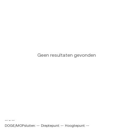
Geen resultaten gevonden
-- ~ --
DOGE/MOPsluiten: --
Dieptepunt: --
Hoogtepunt: --