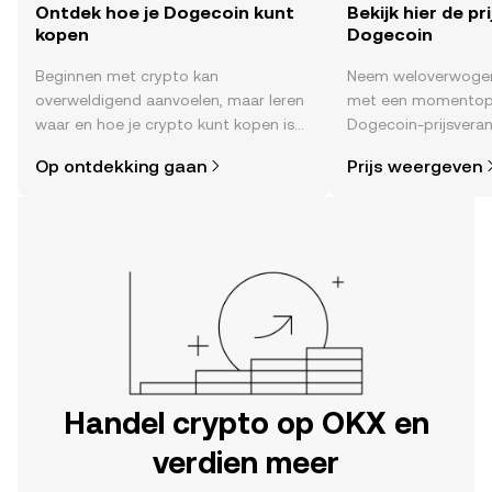
Ontdek hoe je Dogecoin kunt
Bekijk hier de pr
kopen
Dogecoin
Beginnen met crypto kan
Neem weloverwogen
overweldigend aanvoelen, maar leren
met een momentop
waar en hoe je crypto kunt kopen is
Dogecoin-prijsveran
eenvoudiger dan je denkt. Begin je
time , het sentimen
Op ontdekking gaan
Prijs weergeven
reis op de mobiele app van OKX of
nieuws en meer.
hier op het web.
Handel crypto op OKX en
verdien meer