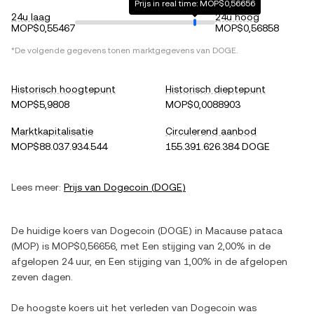
Prijs in real time: MOP$0,56656
24u laag
24u hoog
MOP$0,55467
MOP$0,56858
*De volgende gegevens tonen marktgegevens van
DOGE
.
Historisch hoogtepunt
Historisch dieptepunt
MOP$5,9808
MOP$0,0088903
Marktkapitalisatie
Circulerend aanbod
MOP$88.037.934.544
155.391.626.384 DOGE
Lees meer:
Prijs van
Dogecoin
(
DOGE
)
De huidige koers van
Dogecoin
(
DOGE
) in
Macause pataca
(
MOP
) is
MOP$0,56656
, met
Een stijging
van
2,00%
in de
afgelopen 24 uur, en
Een stijging
van
1,00%
in de afgelopen
zeven dagen.
De hoogste koers uit het verleden van
Dogecoin
was