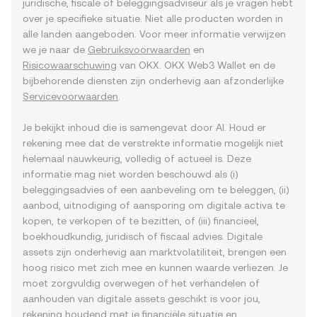
juridische, fiscale of beleggingsadviseur als je vragen hebt
over je specifieke situatie. Niet alle producten worden in
alle landen aangeboden. Voor meer informatie verwijzen
we je naar de
Gebruiksvoorwaarden
en
Risicowaarschuwing
van OKX. OKX Web3 Wallet en de
bijbehorende diensten zijn onderhevig aan afzonderlijke
Servicevoorwaarden
.
Je bekijkt inhoud die is samengevat door AI. Houd er
rekening mee dat de verstrekte informatie mogelijk niet
helemaal nauwkeurig, volledig of actueel is. Deze
informatie mag niet worden beschouwd als (i)
beleggingsadvies of een aanbeveling om te beleggen, (ii)
aanbod, uitnodiging of aansporing om digitale activa te
kopen, te verkopen of te bezitten, of (iii) financieel,
boekhoudkundig, juridisch of fiscaal advies. Digitale
assets zijn onderhevig aan marktvolatiliteit, brengen een
hoog risico met zich mee en kunnen waarde verliezen. Je
moet zorgvuldig overwegen of het verhandelen of
aanhouden van digitale assets geschikt is voor jou,
rekening houdend met je financiële situatie en