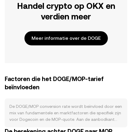
Handel crypto op OKX en
verdien meer
Meer informatie over de DOGE
Factoren die het DOGE/MOP-tarief
beïnvloeden
De DOGE/MOP conversion rate wordt beïnvloed door een
mix van fundamentele en marktfactoren die specifiek zijn
voor Dogecoin en de MOP-quote. Aan de aanbodkant
kent Dogecoin een inflatoire uitgiftestructuur: via Scrypt
De berekening achter DOGE naar MOP