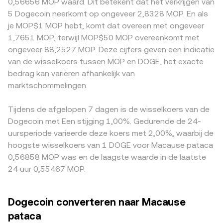
0,56656 MOP waard. Dit betekent dat het verkrijgen van
Regelgevingsnieuws zoals richtlijnen voor
van wrapped DOGE, waar een Automated Market Maker
beschikbaarheid van MOP-betaalinfrastructuur, lokale
5 Dogecoin neerkomt op ongeveer 2,8328 MOP. En als
betalingsgebruik van crypto, noteringsbeleid op grote
het prijsniveau bepaalt op basis van de
kosten en compliance-eisen in Macau, wat tot een premie
je MOP$1 MOP hebt, komt dat overeen met ongeveer
beurzen of handhaving rond promotie van meme-achtige
constanteproductformule x × y = k, waarbij de prijs lokaal
of discount kan leiden in de gequote prijs. Daarnaast
1,7651 MOP, terwijl MOP$50 MOP overeenkomt met
tokens kan het vertrouwen en de liquiditeit in DOGE
benaderd kan worden als y/x en verschuift naarmate de
wordt DOGE op veel plaatsen eerst tegen USDT
ongeveer 88,2527 MOP. Deze cijfers geven een indicatie
beïnvloeden. Ten slotte zorgen technische
pool-balansen veranderen. Samen geven deze
verhandeld; als USDT op een specifieke beurs licht boven
van de wisselkoers tussen MOP en DOGE, het exacte
marktdynamieken zoals funding rates op DOGE-
mechanismen een real-time en volume-gewogen beeld
of onder par noteert ten opzichte van andere fiatvaluta’s,
bedrag kan variëren afhankelijk van
perpetuals, opties-expiraties, on-chain en beursdata over
van de DOGE/MOP conversion rate die je ziet op OKX
voedt die basis het uiteindelijke DOGE/MOP-quoot.
grote walletstromen en concentratie bij whales voor
marktschommelingen.
Convert.
Arbitrageurs kopen laag en verkopen hoog tussen
kortetermijnvolatiliteit bovenop deze structurele
beurzen, wat prijsverschillen verkleint, maar fricties zoals
drijfveren, wat zichtbaar kan worden in de live DOGE/MOP
opnamelimieten, kosten of vertragingen betekenen dat
Tijdens de afgelopen 7 dagen is de wisselkoers van de
conversion rate.
arbitrage de verschillen niet altijd direct volledig
Dogecoin met Een stijging 1,00%. Gedurende de 24-
wegneemt.
uursperiode varieerde deze koers met 2,00%, waarbij de
hoogste wisselkoers van 1 DOGE voor Macause pataca
0,56858 MOP was en de laagste waarde in de laatste
24 uur 0,55467 MOP.
Dogecoin converteren naar Macause
pataca