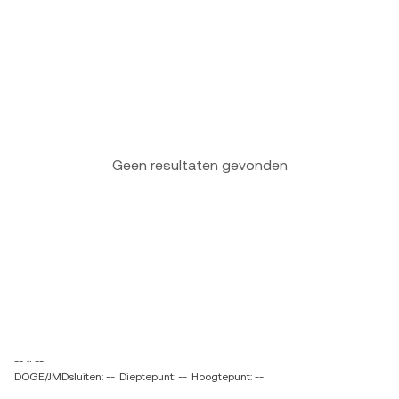
Geen resultaten gevonden
-- ~ --
DOGE/JMDsluiten: --
Dieptepunt: --
Hoogtepunt: --