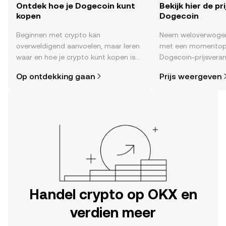
Ontdek hoe je Dogecoin kunt
Bekijk hier de pr
kopen
Dogecoin
Beginnen met crypto kan
Neem weloverwogen
overweldigend aanvoelen, maar leren
met een momentop
waar en hoe je crypto kunt kopen is
Dogecoin-prijsveran
eenvoudiger dan je denkt. Begin je
time , het sentimen
Op ontdekking gaan
Prijs weergeven
reis op de mobiele app van OKX of
nieuws en meer.
hier op het web.
Handel crypto op OKX en
verdien meer