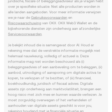
juridische, fiscale of beleggingsadviseur als je vragen hebt
over je specifieke situatie. Niet alle producten worden in
alle landen aangeboden. Voor meer informatie verwijzen
we je naar de
Gebruiksvoorwaarden
en
Risicowaarschuwing
van OKX. OKX Web3 Wallet en de
bijbehorende diensten zijn onderhevig aan afzonderlijke
Servicevoorwaarden
.
Je bekijkt inhoud die is samengevat door AI. Houd er
rekening mee dat de verstrekte informatie mogelijk niet
helemaal nauwkeurig, volledig of actueel is. Deze
informatie mag niet worden beschouwd als (i)
beleggingsadvies of een aanbeveling om te beleggen, (ii)
aanbod, uitnodiging of aansporing om digitale activa te
kopen, te verkopen of te bezitten, of (iii) financieel,
boekhoudkundig, juridisch of fiscaal advies. Digitale
assets zijn onderhevig aan marktvolatiliteit, brengen een
hoog risico met zich mee en kunnen waarde verliezen. Je
moet zorgvuldig overwegen of het verhandelen of
aanhouden van digitale assets geschikt is voor jou,
rekening houdend met je financiële situatie en