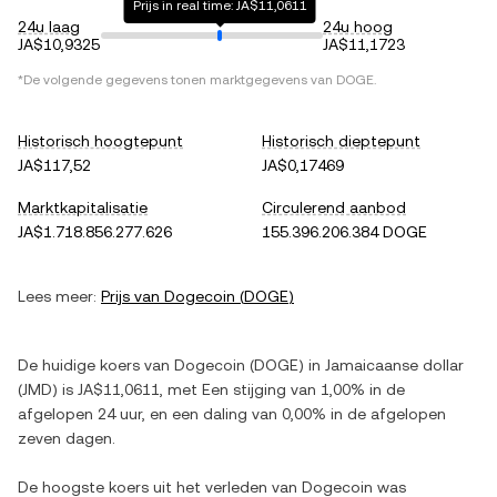
Prijs in real time: JA$11,0611
24u laag
24u hoog
JA$10,9325
JA$11,1723
*De volgende gegevens tonen marktgegevens van
DOGE
.
Historisch hoogtepunt
Historisch dieptepunt
JA$117,52
JA$0,17469
Marktkapitalisatie
Circulerend aanbod
JA$1.718.856.277.626
155.396.206.384 DOGE
Lees meer:
Prijs van
Dogecoin
(
DOGE
)
De huidige koers van
Dogecoin
(
DOGE
) in
Jamaicaanse dollar
(
JMD
) is
JA$11,0611
, met
Een stijging
van
1,00%
in de
afgelopen 24 uur, en
een daling
van
0,00%
in de afgelopen
zeven dagen.
De hoogste koers uit het verleden van
Dogecoin
was