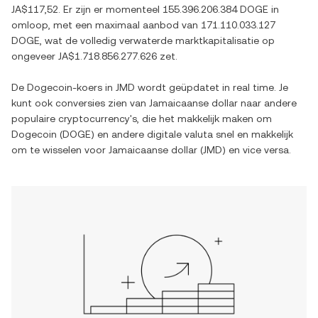
JA$117,52
. Er zijn er momenteel
155.396.206.384 DOGE
in
omloop, met een maximaal aanbod van
171.110.033.127
DOGE
, wat de volledig verwaterde marktkapitalisatie op
ongeveer
JA$1.718.856.277.626
zet.
De
Dogecoin
-koers in
JMD
wordt geüpdatet in real time. Je
kunt ook conversies zien van
Jamaicaanse dollar
naar andere
populaire cryptocurrency's, die het makkelijk maken om
Dogecoin
(
DOGE
) en andere digitale valuta snel en makkelijk
om te wisselen voor
Jamaicaanse dollar
(
JMD
) en vice versa.