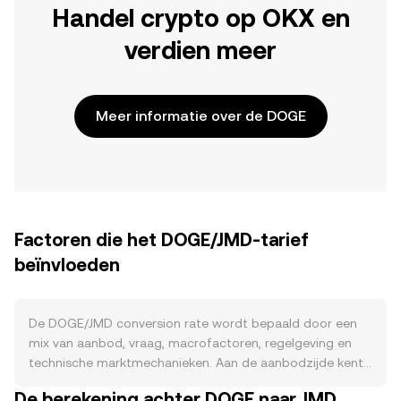
Handel crypto op OKX en
verdien meer
Meer informatie over de DOGE
Factoren die het DOGE/JMD-tarief
beïnvloeden
De DOGE/JMD conversion rate wordt bepaald door een
mix van aanbod, vraag, macrofactoren, regelgeving en
technische marktmechanieken. Aan de aanbodzijde kent
Dogecoin een inflatoire uitgifte: per blok worden vaste
De berekening achter DOGE naar JMD