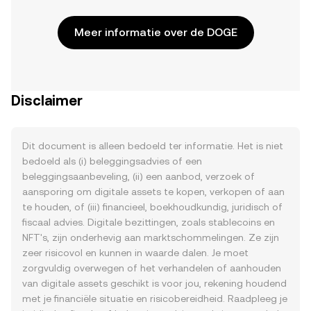
Meer informatie over de DOGE
Disclaimer
Dit document is alleen bedoeld ter informatie. Het is niet
bedoeld als (i) beleggingsadvies of een
beleggingsaanbeveling, (ii) een aanbod, verzoek of
aansporing om digitale assets te kopen, verkopen of aan
te houden, of (iii) financieel, boekhoudkundig, juridisch of
fiscaal advies. Digitale bezittingen, zoals stablecoins en
NFT's, zijn onderhevig aan marktschommelingen. Ze zijn
zeer risicovol en kunnen in waarde dalen. Je moet
zorgvuldig overwegen of het verhandelen of aanhouden
van digitale assets geschikt is voor jou, rekening houdend
met je financiële situatie en risicobereidheid. Raadpleeg je