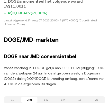
1. DOGEis momenteel het volgende waard
JA$11,0611
+JA$0,098462
(+1,00%)
Laatst bijgewerkt:
Fri Aug 07 2026 23:05:47 (UTC+0000) (Coordinated
Universal Time)
DOGE/JMD-markten
DOGE naar JMD conversietabel
Vanaf vandaag is 1 DOGE gelijk aan 11,0611 JMD,stijging1,00%
van de afgelopen 24 uur. In de afgelopen week, is Dogecoin
(DOGE) daling0,00%DOGE is trending omlaag, een afname van
4,00% in de afgelopen 30 dagen.
1u
24u
1W
1M
1J
2Y