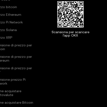
zzo bitcoin
zzo Ethereum
zzo Pi Network
zzo Solana
Scansiona per scaricare
l'app OKX
zzo XRP
visione di prezzo per
coin
visione di prezzo per
ereum
visione di prezzo per
P
visione prezzo Pi
work
e acquistare
ptovalute
e acquistare Bitcoin