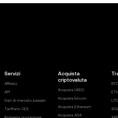
Servizi
Acquista
Tr
criptovaluta
Affiliato
BT
Acquista USDC
API
ET
Acquista bitcoin
Dati di mercato passati
LTC
Acquista Ethereum
Tariffario CEX
SO
Acquista ADA
Richiesta quotazione
XR