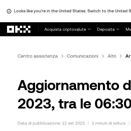
Looks like you're in the United States. Switch to the United S
Passa al contenuto principale
Acquista criptovalute
Deposita
Me
Centro assistenza
Comunicazioni
Altri
Ar
Aggiornamento di 
2023, tra le 06:3
Data di pubblicazione: 12 set 2023
2 minuti di lettura