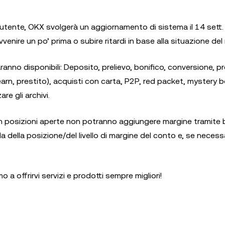
ell’utente, OKX svolgerà un aggiornamento di sistema il 14 sett
enire un po’ prima o subire ritardi in base alla situazione de
anno disponibili: Deposito, prelievo, bonifico, conversione, p
 earn, prestito), acquisti con carta, P2P, red packet, mystery b
re gli archivi.
on posizioni aperte non potranno aggiungere margine tramite b
a della posizione/del livello di margine del conto e, se necessa
 offrirvi servizi e prodotti sempre migliori!