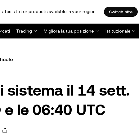
tates site for products available in your region.
Switch site
rcati
Trading
Migliora la tua posizione
Istituzionale
ticolo
sistema il 14 sett.
0 e le 06:40 UTC