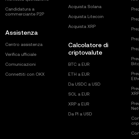
Acquista Solana
Candidatura a
Pre
commerciante P2P
Acquista Litecoin
Pre
Acquista XRP
Pre
Assistenza
Pre
Calcolatore di
Centro assistenza
Pre
criptovalute
Verifica ufficiale
Pre
Bit
Comunicazioni
BTC a EUR
Pre
Connettiti con OKX
ETH a EUR
Eth
Da USDC a USD
Pre
XR
SOL a EUR
Pre
XRP a EUR
Net
Da PI a USD
Com
cri
Com