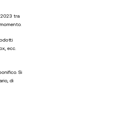
. 2023 tra
l momento.
rodotti
ox, ecc.
onifico. Si
rio, di