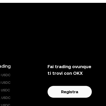
ading
Fai trading ovunque
ti trovi con OKX
C USDC
H USDC
 USDC
Registra
L USDC
P USDC