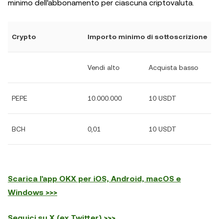
minimo dell'abbonamento per ciascuna criptovaluta.
Crypto
Importo minimo di sottoscrizione
Vendi alto
Acquista basso
PEPE
10.000.000
10 USDT
BCH
0,01
10 USDT
Scarica l'app OKX per iOS, Android, macOS e
Windows >>>
Seguici su X (ex Twitter) >>>