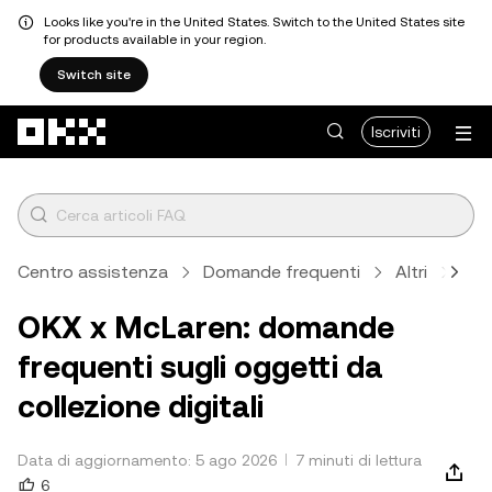
Looks like you're in the United States. Switch to the United States site
for products available in your region.
Switch site
Passa al contenuto principale
Iscriviti
Centro assistenza
Domande frequenti
Altri
Altr
OKX x McLaren: domande
frequenti sugli oggetti da
collezione digitali
Data di aggiornamento: 5 ago 2026
7 minuti di lettura
6