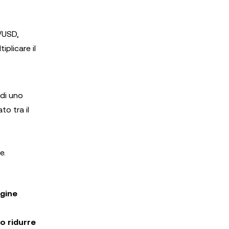
/USD,
plicare il
 di uno
to tra il
e.
rgine
o ridurre