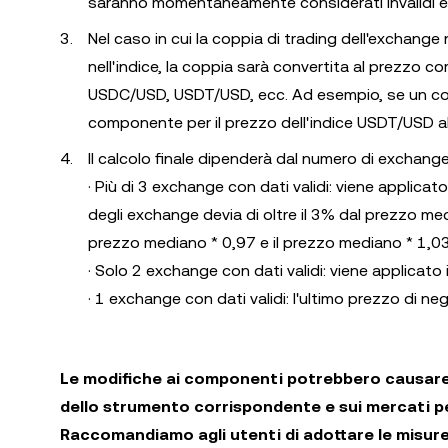
saranno momentaneamente considerati invalidi e pe
Nel caso in cui la coppia di trading dell'exchang
nell'indice, la coppia sarà convertita al prezzo
USDC/USD, USDT/USD, ecc. Ad esempio, se un com
componente per il prezzo dell'indice USDT/USD al 
Il calcolo finale dipenderà dal numero di exchange c
· Più di 3 exchange con dati validi: viene applica
degli exchange devia di oltre il 3% dal prezzo medi
prezzo mediano * 0,97 e il prezzo mediano * 1,03
· Solo 2 exchange con dati validi: viene applica
· 1 exchange con dati validi: l'ultimo prezzo di n
Le modifiche ai componenti potrebbero causare f
dello strumento corrispondente e sui mercati per 
Raccomandiamo agli utenti di adottare le misure