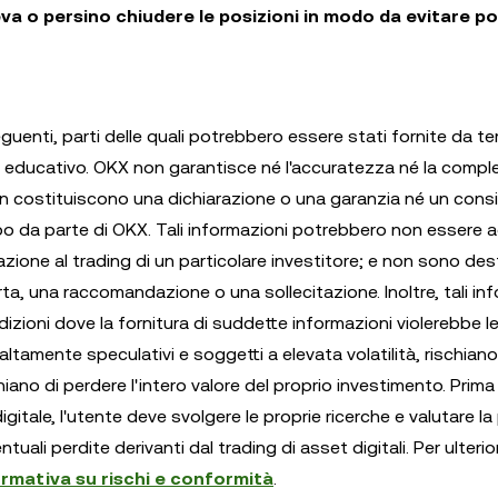
eva o persino chiudere le posizioni in modo da evitare po
uenti, parti delle quali potrebbero essere stati fornite da ter
educativo. OKX non garantisce né l'accuratezza né la compl
non costituiscono una dichiarazione o una garanzia né un consi
tipo da parte di OKX. Tali informazioni potrebbero non essere 
zione al trading di un particolare investitore; e non sono des
a, una raccomandazione o una sollecitazione. Inoltre, tali in
izioni dove la fornitura di suddette informazioni violerebbe l
 altamente speculativi e soggetti a elevata volatilità, rischiano
chiano di perdere l'intero valore del proprio investimento. Prima
gitale, l'utente deve svolgere le proprie ricerche e valutare la
ali perdite derivanti dal trading di asset digitali. Per ulterior
formativa su rischi e conformità
.