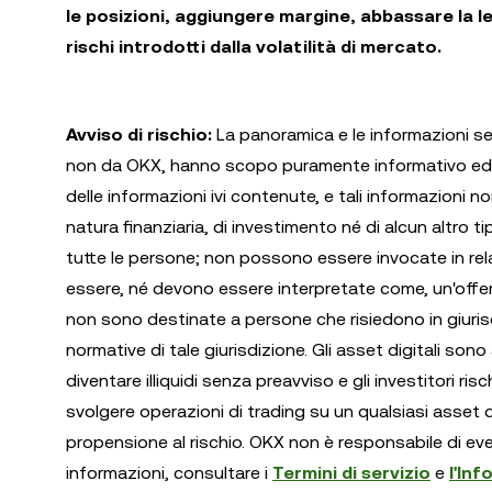
le posizioni, aggiungere margine, abbassare la l
rischi introdotti dalla volatilità di mercato.
Avviso di rischio:
La panoramica e le informazioni seg
non da OKX, hanno scopo puramente informativo ed 
delle informazioni ivi contenute, e tali informazioni 
natura finanziaria, di investimento né di alcun altro 
tutte le persone; non possono essere invocate in rela
essere, né devono essere interpretate come, un'offert
non sono destinate a persone che risiedono in giurisd
normative di tale giurisdizione. Gli asset digitali sono
diventare illiquidi senza preavviso e gli investitori ris
svolgere operazioni di trading su un qualsiasi asset di
propensione al rischio. OKX non è responsabile di eventu
informazioni, consultare i
Termini di servizio
e
l'In