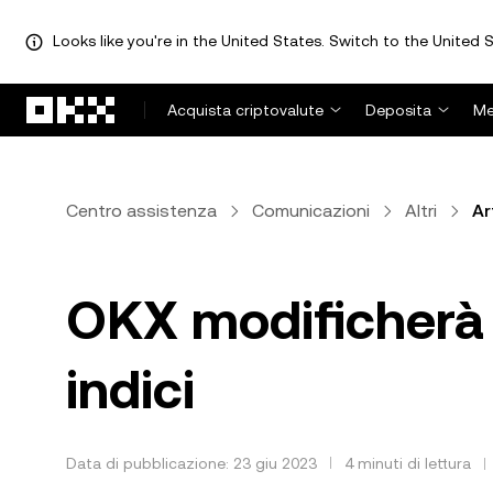
Looks like you're in the United States. Switch to the United S
Passa al contenuto principale
Acquista criptovalute
Deposita
Me
Centro assistenza
Comunicazioni
Altri
Ar
OKX modificherà 
indici
Data di pubblicazione: 23 giu 2023
4 minuti di lettura