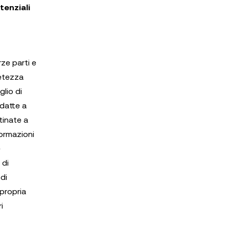
tenziali
ze parti e
etezza
glio di
adatte a
tinate a
formazioni
e
 di
 di
 propria
i