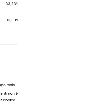
33,33%
33,33%
mpo reale.
nenti non è
ell'indice