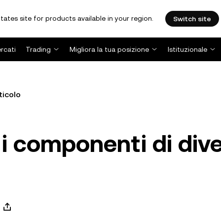
tates site for products available in your region.
Switch site
rcati
Trading
Migliora la tua posizione
Istituzionale
ticolo
i componenti di dive