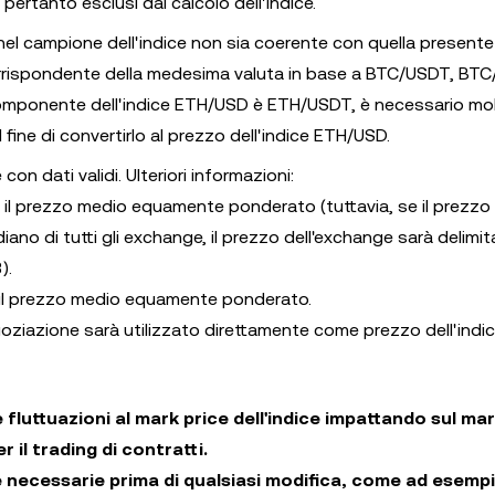
rtanto esclusi dal calcolo dell'indice.
e nel campione dell'indice non sia coerente con quella presente
 corrispondente della medesima valuta in base a BTC/USDT, BTC
ponente dell'indice ETH/USD è ETH/USDT, è necessario molti
fine di convertirlo al prezzo dell'indice ETH/USD.
on dati validi. Ulteriori informazioni:
to il prezzo medio equamente ponderato (tuttavia, se il prezzo
ano di tutti gli exchange, il prezzo dell'exchange sarà delimita
).
to il prezzo medio equamente ponderato.
egoziazione sarà utilizzato direttamente come prezzo dell'indic
luttuazioni al mark price dell'indice impattando sul ma
il trading di contratti.
 necessarie prima di qualsiasi modifica, come ad esempi