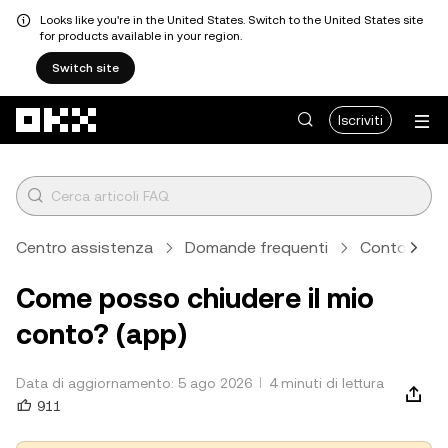
Looks like you're in the United States. Switch to the United States site
for products available in your region.
Switch site
Passa al contenuto principale
Iscriviti
Centro assistenza
Domande frequenti
Conto, sicur
Come posso chiudere il mio
conto? (app)
Data di aggiornamento: 5 ago 2026
4 minuti di lettura
911