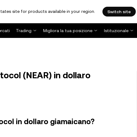
tates site for products available in your region.
Switch site
rcati
Trading
Migliora la tua posizione
Istituzionale
ocol (NEAR) in dollaro
ocol in dollaro giamaicano?