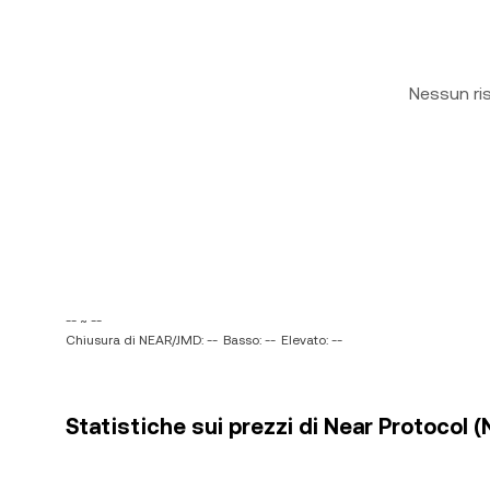
Nessun ri
-- ~ --
Chiusura di NEAR/JMD: --
Basso: --
Elevato: --
Statistiche sui prezzi di Near Protocol 