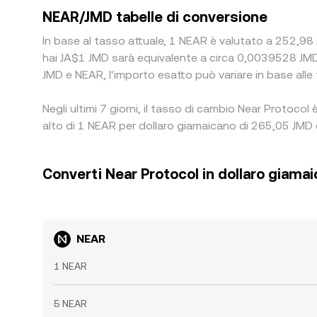
NEAR/JMD tabelle di conversione
In base al tasso attuale, 1 NEAR è valutato a 252,98 J
hai JA$1 JMD sarà equivalente a circa 0,0039528 JMD
JMD e NEAR, l'importo esatto può variare in base alle 
Negli ultimi 7 giorni, il tasso di cambio Near Protoco
alto di 1 NEAR per dollaro giamaicano di 265,05 JMD e
Converti Near Protocol in dollaro giama
NEAR
1 NEAR
5 NEAR