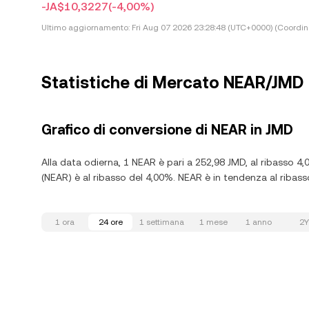
-JA$10,3227
(-4,00%)
Ultimo aggiornamento:
Fri Aug 07 2026 23:28:48 (UTC+0000) (Coordin
Statistiche di Mercato NEAR/JMD
Grafico di conversione di NEAR in JMD
Alla data odierna, 1 NEAR è pari a 252,98 JMD, al ribasso 4,
(NEAR) è al ribasso del 4,00%. NEAR è in tendenza al ribasso,
1 ora
24 ore
1 settimana
1 mese
1 anno
2Y