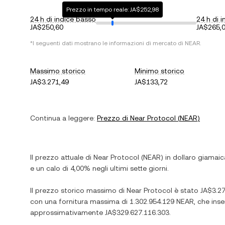
Prezzo in tempo reale: JA$252,98
24 h di indice basso
24 h di i
JA$250,60
JA$265,
*I seguenti dati mostrano le informazioni di mercato di
NEAR
.
Massimo storico
Minimo storico
JA$3.271,49
JA$133,72
Continua a leggere:
Prezzo di
Near Protocol
(
NEAR
)
Il prezzo attuale di
Near Protocol
(
NEAR
) in
dollaro giamai
e
un calo
di
4,00%
negli ultimi sette giorni.
Il prezzo storico massimo di
Near Protocol
è stato
JA$3.27
con una fornitura massima di
1.302.954.129 NEAR
, che ins
approssimativamente
JA$329.627.116.303
.