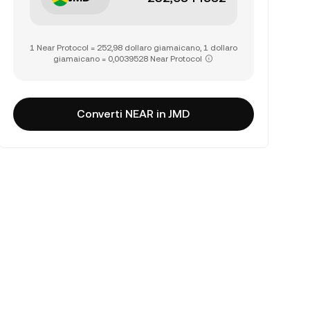
1 Near Protocol = 252,98 dollaro giamaicano, 1 dollaro
giamaicano = 0,0039528 Near Protocol
Converti NEAR in JMD