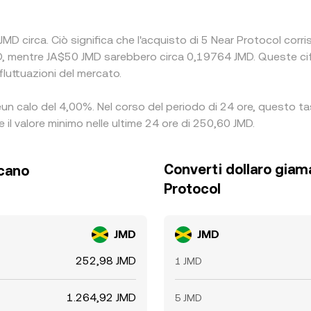
MD circa. Ciò significa che l'acquisto di 5 Near Protocol corr
, mentre JA$50 JMD sarebbero circa 0,19764 JMD. Queste cifr
fluttuazioni del mercato.
l èun calo del 4,00%. Nel corso del periodo di 24 ore, questo t
 il valore minimo nelle ultime 24 ore di 250,60 JMD.
Converti dollaro giam
icano
Protocol
JMD
JMD
252,98 JMD
1 JMD
1.264,92 JMD
5 JMD