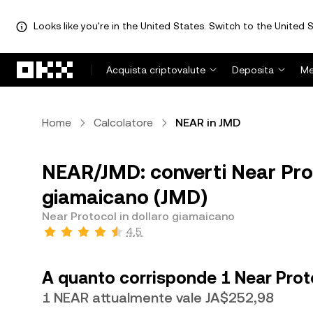
Looks like you're in the United States. Switch to the United S
Passa al contenuto principale
Acquista criptovalute
Deposita
Me
Home
Calcolatore
NEAR in JMD
NEAR/JMD: converti Near Prot
giamaicano (JMD)
Near Protocol in dollaro giamaicano
4,5
A quanto corrisponde 1 Near Prot
1 NEAR attualmente vale JA$252,98