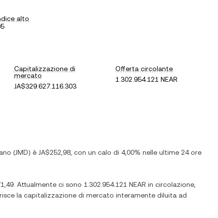
ndice alto
05
Capitalizzazione di
Offerta circolante
mercato
1.302.954.121 NEAR
JA$329.627.116.303
cano
(
JMD
) è
JA$252,98
, con
un calo
di
4,00%
nelle ultime 24 ore
1,49
. Attualmente ci sono
1.302.954.121 NEAR
in circolazione,
erisce la capitalizzazione di mercato interamente diluita ad