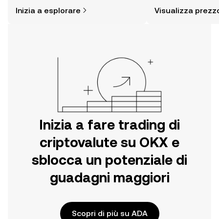
è più semplice di quanto possa
altro ancora.
Inizia a esplorare
Visualizza prezz
pensare. Inizia il tuo viaggio sull'app
per dispositivi mobili OKX o
direttamente sul web.
Inizia a fare trading di
criptovalute su OKX e
sblocca un potenziale di
guadagni maggiori
Scopri di più su ADA