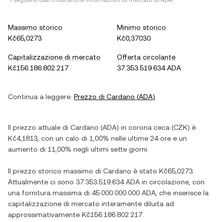
*I seguenti dati mostrano le informazioni di mercato di
ADA
.
Massimo storico
Minimo storico
Kč65,0273
Kč0,37030
Capitalizzazione di mercato
Offerta circolante
Kč156.186.802.217
37.353.519.634 ADA
Continua a leggere:
Prezzo di
Cardano
(
ADA
)
Il prezzo attuale di
Cardano
(
ADA
) in
corona ceca
(
CZK
) è
Kč4,1813
, con
un calo
di
1,00%
nelle ultime 24 ore e
un
aumento
di
11,00%
negli ultimi sette giorni.
Il prezzo storico massimo di
Cardano
è stato
Kč65,0273
.
Attualmente ci sono
37.353.519.634 ADA
in circolazione, con
una fornitura massima di
45.000.000.000 ADA
, che inserisce la
capitalizzazione di mercato interamente diluita ad
approssimativamente
Kč156.186.802.217
.