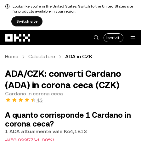
Looks like you're in the United States. Switch to the United States site
for products available in your region.
Switch site
Passa al contenuto principale
Iscriviti
Home
Calcolatore
ADA in CZK
ADA/CZK: converti Cardano
(ADA) in corona ceca (CZK)
Cardano in corona ceca
4,3
A quanto corrisponde 1 Cardano in
corona ceca?
1 ADA attualmente vale Kč4,1813
-Kč0,03357
(-1,00%)