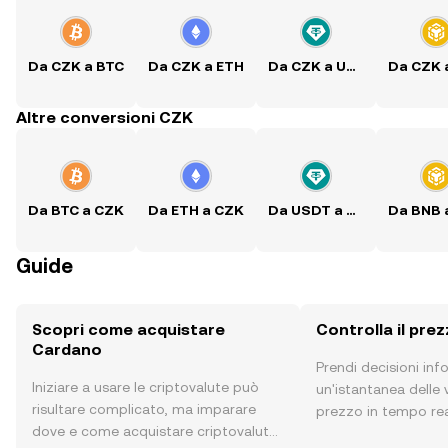
Da CZK a BTC
Da CZK a ETH
Da CZK a USDT
Altre conversioni CZK
Da BTC a CZK
Da ETH a CZK
Da USDT a CZK
Guide
Scopri come acquistare
Controlla il pre
Cardano
Prendi decisioni in
Iniziare a usare le criptovalute può
un'istantanea delle v
risultare complicato, ma imparare
prezzo in tempo rea
dove e come acquistare criptovalute
sentiment della com