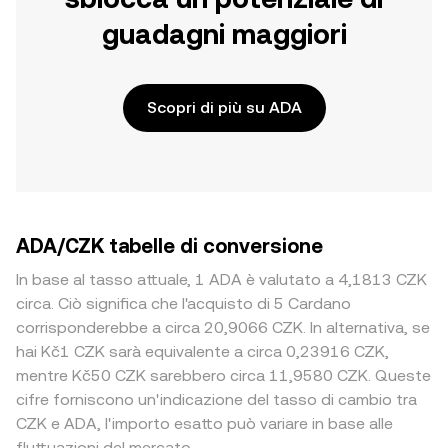
guadagni maggiori
Scopri di più su ADA
ADA/CZK tabelle di conversione
In base al tasso attuale, 1 ADA è valutato a 4,1813 CZK
circa. Ciò significa che l'acquisto di 5 Cardano
corrisponderebbe a circa 20,9066 CZK. In alternativa, se
hai Kč1 CZK sarà equivalente a circa 0,23916 CZK,
mentre Kč50 CZK sarebbero circa 11,9580 CZK. Queste
cifre forniscono un'indicazione del tasso di cambio tra
CZK e ADA, l'importo esatto può variare in base alle
fluttuazioni del mercato.