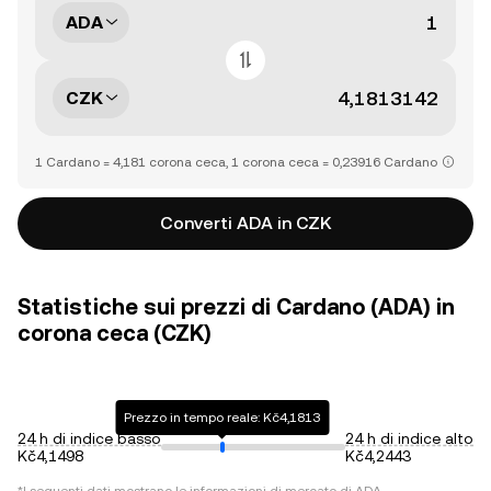
ADA
CZK
1 Cardano = 4,181 corona ceca, 1 corona ceca = 0,23916 Cardano
Converti ADA in CZK
Statistiche sui prezzi di Cardano (ADA) in
corona ceca (CZK)
Prezzo in tempo reale: Kč4,1813
24 h di indice basso
24 h di indice alto
Kč4,1498
Kč4,2443