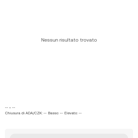
Nessun risultato trovato
-- ~ --
Chiusura di ADA/CZK: --
Basso: --
Elevato: --