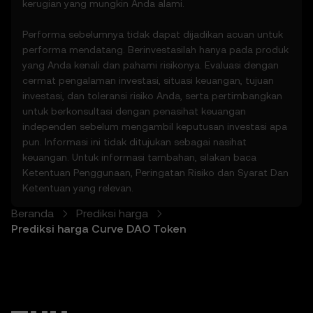
kerugian yang mungkin Anda alami.
pasar.
Performa sebelumnya tidak dapat dijadikan acuan untuk
5. Penafian dan Pengecualian
performa mendatang. Berinvestasilah hanya pada produk
5.1 Fitur Prediksi Harga dan konten yang
yang Anda kenali dan pahami risikonya. Evaluasi dengan
disediakan:
cermat pengalaman investasi, situasi keuangan, tujuan
• Tidak dijamin akurat atau lengkap.
investasi, dan toleransi risiko Anda, serta pertimbangkan
• Bukan nasihat keuangan atau investasi.
untuk berkonsultasi dengan penasihat keuangan
• Bukan dukungan atau rekomendasi.
independen sebelum mengambil keputusan investasi apa
5.2 Anda tidak boleh mengandalkan Fitur
pun. Informasi ini tidak ditujukan sebagai nasihat
Prediksi Harga untuk keputusan investasi
keuangan. Untuk informasi tambahan, silakan baca
atau produk apa pun. OKX tidak
Ketentuan Penggunaan
,
Peringatan Risiko
dan
Syarat Dan
bertanggung jawab atas ketergantungan
Ketentuan
yang relevan.
Anda pada Fitur Prediksi Harga.
Beranda
Prediksi harga
5.3 Sejauh diizinkan oleh hukum, OKX
Prediksi harga Curve DAO Token
menolak semua jaminan yang tersirat,
termasuk jaminan kelayakan jual dan
kesesuaian untuk tujuan tertentu.
6. Pengungkapan Risiko
6.1 Aset kripto memiliki risiko tinggi dan