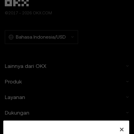
dapat mengakibatkan kerugian signifikan,
termasuk kehilangan nilai sepenuhnya. Aset
©2017 - 2026 OKX.COM
kripto mungkin tidak cocok untuk semua
pengguna.
6.2 Anda secara sukarela menerima risiko ini
dan menyetujui bahwa OKX tidak
Bahasa Indonesia/USD
bertanggung jawab atas kerugian apa pun
yang terjadi.
7. Pembatasan Liabilitas
Lainnya dari OKX
7.1 Sejauh diizinkan oleh hukum, OKX dan
afiliasinya tidak bertanggung jawab atas
Produk
kerusakan tidak langsung, insidental, atau
konsekuensial yang timbul dari penggunaan
Anda atas Fitur Prediksi Harga.
Layanan
7.2 Tanggung jawab OKX terbatas pada
biaya yang Anda bayarkan kepada OKX
Dukungan
untuk mengakses Fitur Prediksi Harga dalam
12 bulan sebelumnya.
Beli kripto