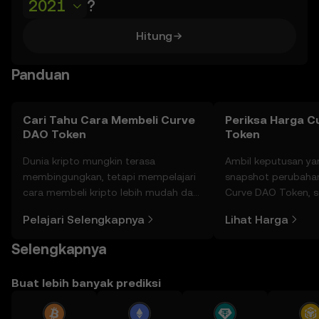
2021
?
Hitung
Panduan
Cari Tahu Cara Membeli Curve
Periksa Harga 
DAO Token
Token
Dunia kripto mungkin terasa
Ambil keputusan ya
membingungkan, tetapi mempelajari
snapshot perubahan
cara membeli kripto lebih mudah dari
Curve DAO Token, 
yang Anda kira. Mulai perjalanan Anda
komunitas, berita, d
Pelajari Selengkapnya
Lihat Harga
di aplikasi seluler OKX, atau di sini di
web.
Selengkapnya
Buat lebih banyak prediksi