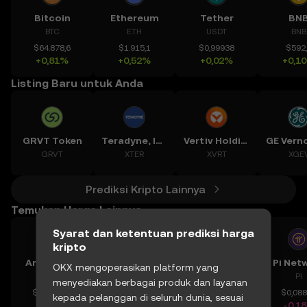
Bitcoin
Ethereum
Tether
BN
BTC
ETH
USDT
BNB
$64.878,6
$1.915,1
$0,99938
$592
+0,81%
+0,52%
+0,02%
+0,1
Listing Baru untuk Anda
GRVT Token
Teradyne, Inc.
Vertiv Holdings, LLC
GRVT
XTER
XVRT
XGE
Prediksi Kripto Lainnya
Temukan Harga Lainnya
Syarat dan ketentuan prediksi harga
kripto
Animecoin
Artyfact
DOGS
Pi Net
OKX mengoperasikan platform yang
ANIME
ARTY
DOGS
PI
menyediakan berbagai produk dan layanan
$0,002422
$0,1245
$0,0₄3504
$0,08
kepada pelanggan di seluruh dunia, sesuai
+0,08%
-8,92%
-0,83%
-0,1