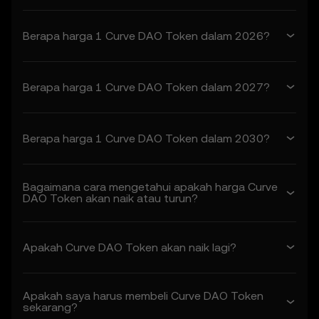
Anda menerima Ketentuan ini, termasuk
pembaruan atau modifikasi apa pun.
Berapa harga 1 Curve DAO Token dalam 2026?
1. Akseptasi dan Modifikasi Ketentuan
1.1 Ketentuan ini merupakan perjanjian yang
Berapa harga 1 Curve DAO Token dalam 2027?
mengikat secara hukum antara Anda (“Anda”
atau “milik Anda”) dan OKX (“kami” atau
“milik kami”) yang mengatur penggunaan
Berapa harga 1 Curve DAO Token dalam 2030?
Anda atas Fitur Prediksi Harga.
1.2 Dengan mengakses atau menggunakan
Fitur Prediksi Harga dalam kapasitas apa
Bagaimana cara mengetahui apakah harga Curve
pun, Anda mengakui bahwa:
DAO Token akan naik atau turun?
• Anda telah membaca, memahami, dan
menyetujui Ketentuan ini, Kebijakan Privasi
OKX, serta ketentuan lain yang dirujuk di
Apakah Curve DAO Token akan naik lagi?
dalamnya.
• Anda memahami risiko yang terkait
dengan transaksi aset kripto.
Apakah saya harus membeli Curve DAO Token
• OKX tidak bertanggung jawab atas
sekarang?
dampak buruk yang timbul dari penggunaan