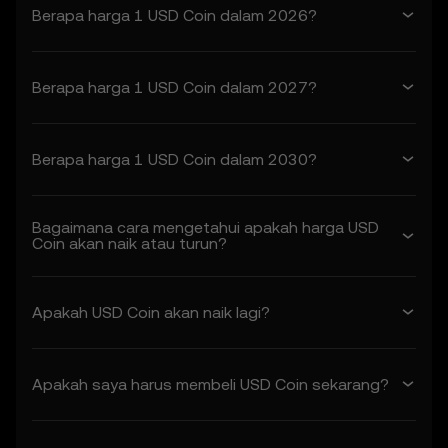
Berapa harga 1 USD Coin dalam 2026?
1. Akseptasi dan Modifikasi Ketentuan
1.1 Ketentuan ini merupakan perjanjian yang
mengikat secara hukum antara Anda (“Anda”
Berapa harga 1 USD Coin dalam 2027?
atau “milik Anda”) dan OKX (“kami” atau
“milik kami”) yang mengatur penggunaan
Anda atas Fitur Prediksi Harga.
Berapa harga 1 USD Coin dalam 2030?
1.2 Dengan mengakses atau menggunakan
Fitur Prediksi Harga dalam kapasitas apa
pun, Anda mengakui bahwa:
Bagaimana cara mengetahui apakah harga USD
• Anda telah membaca, memahami, dan
Coin akan naik atau turun?
menyetujui Ketentuan ini, Kebijakan Privasi
OKX, serta ketentuan lain yang dirujuk di
dalamnya.
Apakah USD Coin akan naik lagi?
• Anda memahami risiko yang terkait
dengan transaksi aset kripto.
• OKX tidak bertanggung jawab atas
Apakah saya harus membeli USD Coin sekarang?
dampak buruk yang timbul dari penggunaan
Fitur Prediksi Harga.
1.3 OKX dapat mengubah Ketentuan ini