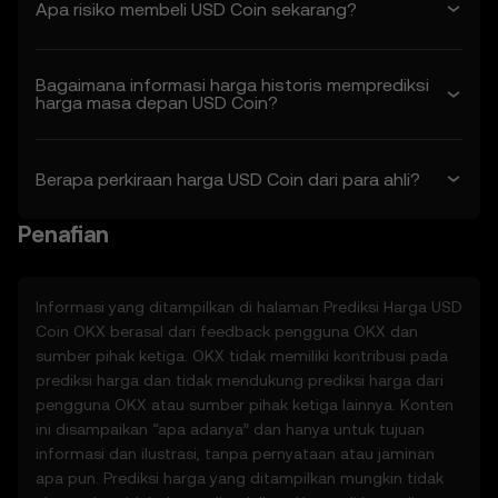
Apa risiko membeli USD Coin sekarang?
atau memodifikasi Fitur Prediksi Harga atas
kebijakannya sendiri. Perubahan berlaku
efektif sejak tanggal “terakhir direvisi”. Anda
Bagaimana informasi harga historis memprediksi
bertanggung jawab untuk secara rutin
harga masa depan USD Coin?
meninjau Ketentuan ini.
2. Definisi
Berapa perkiraan harga USD Coin dari para ahli?
2.1 Kecuali dinyatakan lain, istilah-istilah
yang digunakan di sini memiliki makna yang
Penafian
sama seperti yang didefinisikan dalam
Ketentuan Penggunaan OKX. Jika terdapat
konflik, ketentuan dalam Ketentuan ini yang
akan berlaku.
Informasi yang ditampilkan di halaman Prediksi Harga
USD
Coin
OKX berasal dari feedback pengguna OKX dan
3. Fitur Prediksi Harga
sumber pihak ketiga. OKX tidak memiliki kontribusi pada
3.1 Fitur Prediksi Harga disediakan hanya
prediksi harga dan tidak mendukung prediksi harga dari
untuk tujuan informasi, “apa adanya,” tanpa
pengguna OKX atau sumber pihak ketiga lainnya. Konten
jaminan apa pun.
ini disampaikan “apa adanya” dan hanya untuk tujuan
3.2 Fitur Prediksi Harga dapat mencakup:
informasi dan ilustrasi, tanpa pernyataan atau jaminan
• Data yang dikumpulkan atau diturunkan
apa pun. Prediksi harga yang ditampilkan mungkin tidak