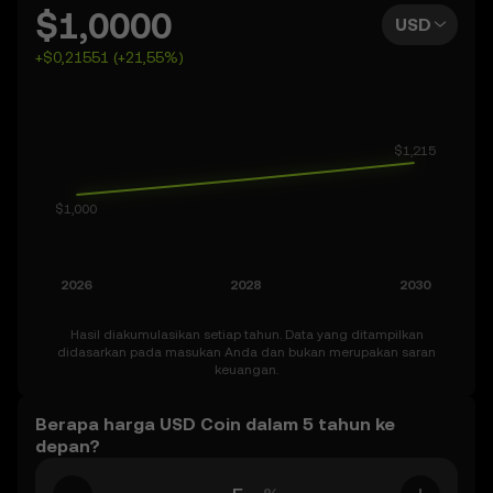
hari, minggu, maupun bulan mendatang – bahkan hingga
$1,0000
USD
2050. Anda juga dapat menentukan prakiraan Anda
+$0,21551 (+21,55%)
sendiri untuk USD Coin dan melihat perkembangan
prediksi Anda. Perlu diingat bahwa pasar kripto bersifat
fluktuatif, jadi lakukanlah prediksi ini dengan
keingintahuan dan hati-hati sewajarnya.
Hasil diakumulasikan setiap tahun. Data yang ditampilkan
didasarkan pada masukan Anda dan bukan merupakan saran
keuangan.
Berapa harga USD Coin dalam 5 tahun ke
depan?