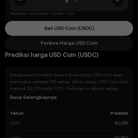
%
Masukkan nilai antara -100 dan 1.000.
Beli USD Coin (USDC)
Periksa Harga USD Coin
Prediksi harga USD Coin (USDC)
Berdasarkan prediksi Anda bahwa harga USD Coin akan
meningkat sebesar 5% setiap tahun, harga USD Coin akan
menjadi $1,276 pada 2031. Perkiraan ini dibuat setiap
tahun. Mengingat harga USD Coin diprediksi akan terus
Baca Selengkapnya
trending, yang berpotensi mencapai $1,050 pada akhir
tahun, mari kita pertimbangkan faktor dunia nyata lainnya
Tahun
Prediksi
yang dapat memengaruhi kinerjanya. Saat ini, prediksi
komunitas untuk USD Coin berkisar antara $1,000 hingga
2026
$1,000
$5,253, melonjak pada $5,253. Prediksi ini dapat dikaitkan
dengan perkembangan dalam lanskap regulasi global