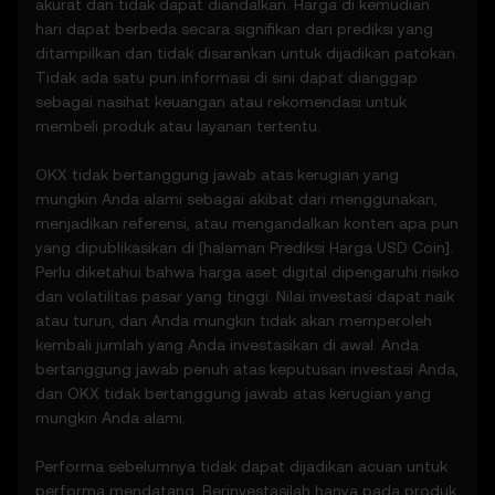
dari sumber pihak ketiga.
akurat dan tidak dapat diandalkan. Harga di kemudian
• Alat analitik untuk keperluan informasi,
hari dapat berbeda secara signifikan dari prediksi yang
termasuk visualisasi performa harga.
ditampilkan dan tidak disarankan untuk dijadikan patokan.
• Notifikasi atau pengumuman tentang
Tidak ada satu pun informasi di sini dapat dianggap
aktivitas pasar yang tidak biasa.
sebagai nasihat keuangan atau rekomendasi untuk
3.3 Fitur Prediksi Harga tidak merupakan
membeli produk atau layanan tertentu.
nasihat keuangan atau investasi dan tidak
boleh dijadikan dasar untuk pengambilan
OKX tidak bertanggung jawab atas kerugian yang
keputusan investasi atau produk apa pun.
mungkin Anda alami sebagai akibat dari menggunakan,
menjadikan referensi, atau mengandalkan konten apa pun
4. Kewajiban Anda
yang dipublikasikan di [halaman Prediksi Harga
USD Coin
].
4.1 Anda setuju untuk:
Perlu diketahui bahwa harga aset digital dipengaruhi risiko
• Mematuhi semua Ketentuan dan
dan volatilitas pasar yang tinggi. Nilai investasi dapat naik
pembaruannya.
atau turun, dan Anda mungkin tidak akan memperoleh
• Tidak menyalin atau memanfaatkan Fitur
kembali jumlah yang Anda investasikan di awal. Anda
Prediksi Harga tanpa izin tertulis
bertanggung jawab penuh atas keputusan investasi Anda,
sebelumnya.
dan OKX tidak bertanggung jawab atas kerugian yang
• Melakukan penilaian sendiri dan tetap
mungkin Anda alami.
mengikuti pengumuman OKX atau aktivitas
pasar.
Performa sebelumnya tidak dapat dijadikan acuan untuk
performa mendatang. Berinvestasilah hanya pada produk