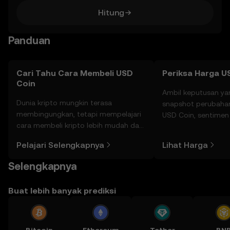
Hitung
Panduan
Cari Tahu Cara Membeli USD
Periksa Harga U
Coin
Ambil keputusan ya
Dunia kripto mungkin terasa
snapshot perubahan
membingungkan, tetapi mempelajari
USD Coin, sentimen 
cara membeli kripto lebih mudah dari
dan lainnya.
yang Anda kira. Mulai perjalanan Anda
Pelajari Selengkapnya
Lihat Harga
di aplikasi seluler OKX, atau di sini di
web.
Selengkapnya
Buat lebih banyak prediksi