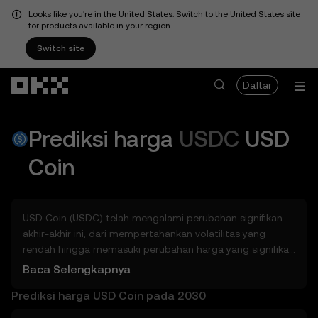
Looks like you're in the United States. Switch to the United States site
for products available in your region.
Switch site
Lewati ke konten utama
Daftar
Prediksi harga
USDC
USD
Coin
USD Coin (USDC) telah mengalami perubahan signifikan
akhir-akhir ini, dari mempertahankan volatilitas yang
rendah hingga memasuki perubahan harga yang signifikan
dan mencapai ATH baru. Jadi, berapa harga USD Coin
Baca Selengkapnya
(USDC) di besok, pada akhir 2026, pada 2027, 2028, 2030
Prediksi harga USD Coin pada 2030
atau 2040? Jelajahi alat yang dapat membantu Anda
melihat sekilas potensi USD Coin, baik dalam hitungan