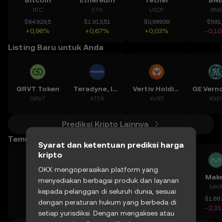
Bitcoin
Ethereum
Tether
BN
BTC
ETH
USDT
BNB
$64.929,5
$1.913,51
$0,99938
$591
+0,96%
+0,67%
+0,03%
-0,1
Listing Baru untuk Anda
GRVT Token
Teradyne, Inc.
Vertiv Holdings, LLC
GRVT
XTER
XVRT
XGE
Prediksi Kripto Lainnya
Temukan Harga Lainnya
Syarat dan ketentuan prediksi harga
kripto
OKX mengoperasikan platform yang
Apro
Cognex Corporation
ChainOpera AI
Mak
menyediakan berbagai produk dan layanan
AT
CGNX
COAI
MK
kepada pelanggan di seluruh dunia, sesuai
$0,1426
$67,71
$0,392
$1.687
dengan peraturan hukum yang berbeda di
-2,59%
+0,56%
+9,69%
-2,3
setiap yurisdiksi. Dengan mengakses atau