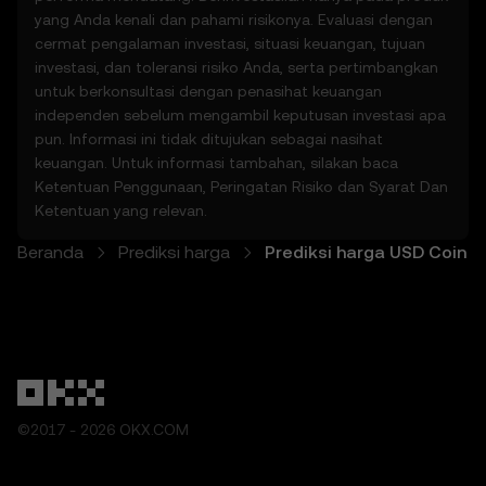
5. Penafian dan Pengecualian
yang Anda kenali dan pahami risikonya. Evaluasi dengan
5.1 Fitur Prediksi Harga dan konten yang
cermat pengalaman investasi, situasi keuangan, tujuan
disediakan:
investasi, dan toleransi risiko Anda, serta pertimbangkan
• Tidak dijamin akurat atau lengkap.
untuk berkonsultasi dengan penasihat keuangan
• Bukan nasihat keuangan atau investasi.
independen sebelum mengambil keputusan investasi apa
• Bukan dukungan atau rekomendasi.
pun. Informasi ini tidak ditujukan sebagai nasihat
5.2 Anda tidak boleh mengandalkan Fitur
keuangan. Untuk informasi tambahan, silakan baca
Prediksi Harga untuk keputusan investasi
Ketentuan Penggunaan
,
Peringatan Risiko
dan
Syarat Dan
atau produk apa pun. OKX tidak
Ketentuan
yang relevan.
bertanggung jawab atas ketergantungan
Beranda
Prediksi harga
Prediksi harga USD Coin
Anda pada Fitur Prediksi Harga.
5.3 Sejauh diizinkan oleh hukum, OKX
menolak semua jaminan yang tersirat,
termasuk jaminan kelayakan jual dan
kesesuaian untuk tujuan tertentu.
6. Pengungkapan Risiko
6.1 Aset kripto memiliki risiko tinggi dan
©2017 - 2026 OKX.COM
dapat mengakibatkan kerugian signifikan,
termasuk kehilangan nilai sepenuhnya. Aset