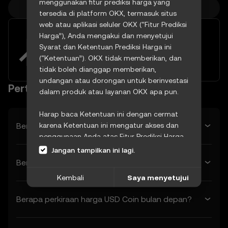
menggunakan fitur prediksi harga yang
Harga Kripto Lainnya
tersedia di platform OKX, termasuk situs
web atau aplikasi seluler OKX (“Fitur Prediksi
Harga”), Anda mengakui dan menyetujui
Manfaatkan volatilitas pasar
dengan alat trading canggih
Syarat dan Ketentuan Prediksi Harga ini
(“Ketentuan”). OKX tidak memberikan, dan
Coba sekarang
tidak boleh dianggap memberikan,
undangan atau dorongan untuk berinvestasi
Pertanyaan yang Sering Diajukan (FAQ)
dalam produk atau layanan OKX apa pun.
Harap baca Ketentuan ini dengan cermat
Berapa prediksi harga USD Coin besok?
karena Ketentuan ini mengatur akses dan
penggunaan Anda atas Fitur Prediksi Harga.
Jika Anda tidak menyetujui Ketentuan ini,
Jangan tampilkan ini lagi.
atau ketentuan lain yang dirujuk di dalamnya
Berapa harga USD Coin minggu depan?
(secara kolektif disebut “Ketentuan OKX”),
Kembali
Saya menyetujui
segera hentikan akses Anda. Akses dan
penggunaan Anda yang berkelanjutan atas
Berapa perkiraan harga USD Coin bulan depan?
Fitur Prediksi Harga menunjukkan bahwa
Anda menerima Ketentuan ini, termasuk
pembaruan atau modifikasi apa pun.