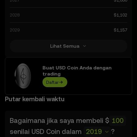
2027
$1,050
seputar kripto, serta kemajuan teknologi di bidang
tersebut. Selalu mendapatkan informasi tentang prediksi
2028
$1,102
USD Coin dapat membantu Anda mengambil keputusan
penuh perhitungan, tetapi selalu ingat bahwa hasil
2029
$1,157
prediksi bersifat spekulatif dan tidak boleh dianggap
sebagai nasihat keuangan.
Lihat Semua
Buat USD Coin Anda dengan
trading
Daftar
Putar kembali waktu
Bagaimana jika saya membeli
$
senilai
USD Coin
dalam
2019
?