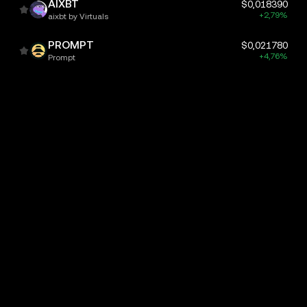
AIXBT
$0,018390
+2,79%
aixbt by Virtuals
PROMPT
$0,021780
+4,76%
Prompt