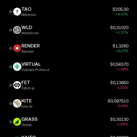
TAO
$205,00
+4,43%
Bittensor
WLD
$0,31020
+1,37%
Worldcoin
RENDER
$1,3260
+0,23%
Render
VIRTUAL
$0,56370
-1,49%
Virtuals Protocol
FET
$0,13650
-1,52%
Fetch.ai
KITE
$0,097510
-3,09%
Kite AI
GRASS
$0,30130
-1,89%
Grass