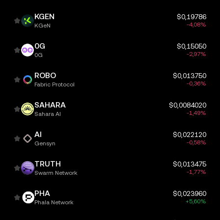
KGEN
$0,19786
-4,08%
KGeN
0G
$0,15050
-2,97%
0G
ROBO
$0,013750
-0,36%
Fabric Protocol
SAHARA
$0,0084020
-1,49%
Sahara AI
AI
$0,022120
-0,58%
Gensyn
TRUTH
$0,013475
-1,77%
Swarm Network
PHA
$0,023960
+5,60%
Phala Network