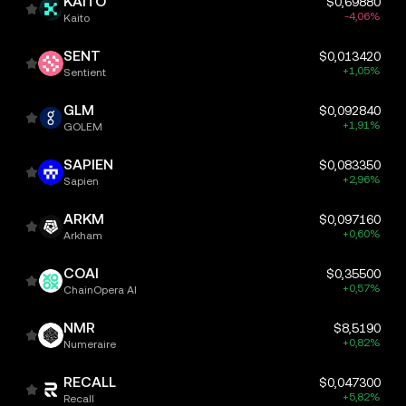
KAITO
$0,69880
-4,06%
Kaito
SENT
$0,013420
+1,05%
Sentient
GLM
$0,092840
+1,91%
GOLEM
SAPIEN
$0,083350
+2,96%
Sapien
ARKM
$0,097160
+0,60%
Arkham
COAI
$0,35500
+0,57%
ChainOpera AI
NMR
$8,5190
+0,82%
Numeraire
RECALL
$0,047300
+5,82%
Recall