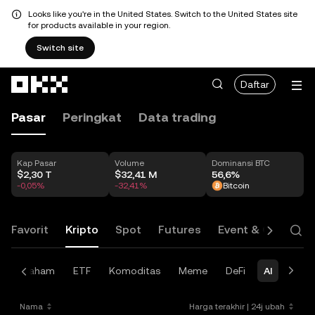
Looks like you're in the United States. Switch to the United States site
for products available in your region.
Switch site
Lewati ke konten utama
Daftar
Pasar
Peringkat
Data trading
Kap Pasar
Volume
Dominansi BTC
$2,30 T
$32,41 M
56,6%
-0,05%
-32,41%
Bitcoin
Favorit
Kripto
Spot
Futures
Event & Option
u
Saham
ETF
Komoditas
Meme
DeFi
AI
Laye
Nama
Harga terakhir
|
24j ubah