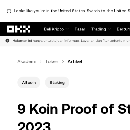
Looks like you're in the United States. Switch to the United S
Lewati ke konten utama
Beli Kripto
Pasar
Trading
Bertu
Halaman ini hanya untuk tujuan informasi. Layanan dan fitur tertentu mung
Akademi
Token
Artikel
Altcoin
Staking
9 Koin Proof of S
2023