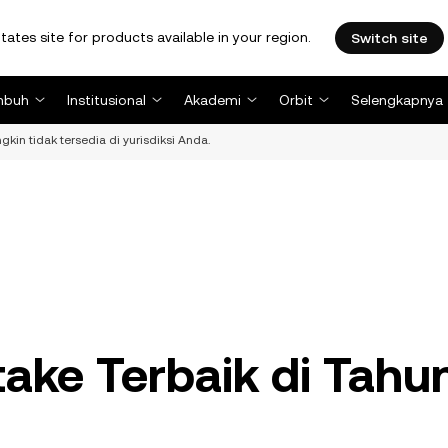
tates site for products available in your region.
Switch site
mbuh
Institusional
Akademi
Orbit
Selengkapnya
kin tidak tersedia di yurisdiksi Anda.
take Terbaik di Tahu