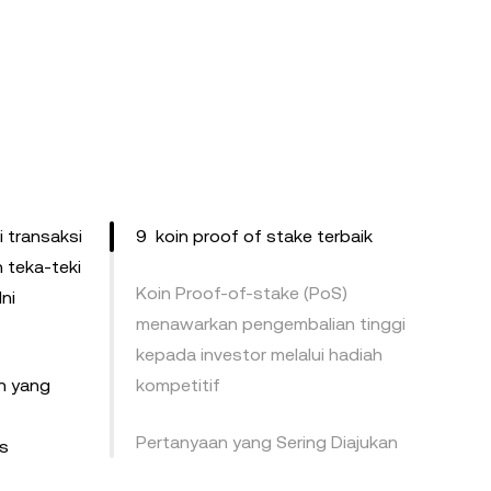
 transaksi
9 koin proof of stake terbaik
 teka-teki
Koin Proof-of-stake (PoS)
Ini
menawarkan pengembalian tinggi
kepada investor melalui hadiah
n yang
kompetitif
Pertanyaan yang Sering Diajukan
us