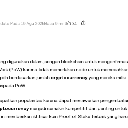
31
pdate Pada 19 Agu 2025
Baca 9 mnt
ng digunakan dalam jaringan blockchain untuk mengonfirmasi
Work (PoW) karena tidak memerlukan node untuk memecahkan
pilih berdasarkan jumlah
cryptocurrency
yang mereka miliki. 
daripada PoW.
apatkan popularitas karena dapat menawarkan pengembalia
yptocurrency
menjadi semakin kompetitif dan penting untuk
 ini memberikan ikhtisar koin Proof of Stake terbaik yang har