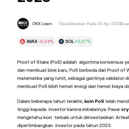
OKX Learn
Dipublikasikan Pada
03 Apr 2023
Diu
AVAX
-0,34%
SOL
+0,07%
Proof of Stake (PoS) adalah algoritma konsensus ya
dan membuat blok baru. PoS berbeda dari Proof of 
matematika yang rumit, sebagai gantinya validator di
membuat PoS lebih hemat energi dan hemat biaya 
Dalam beberapa tahun terakhir,
koin PoS
telah mend
tinggi kepada investor karena imbalannya. Pasar
cr
mengetahui koin terbaik untuk diinvestasikan. Artikel
dipertimbangkan investor pada tahun 2023.