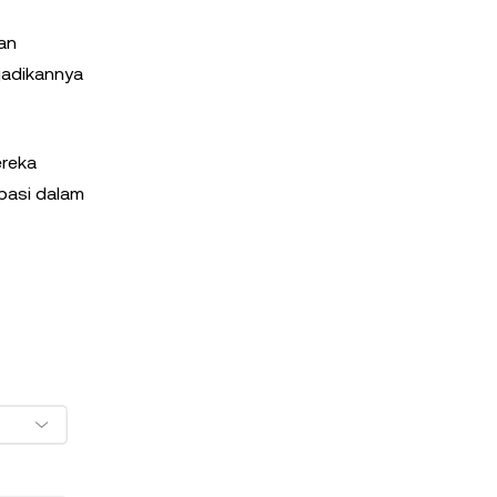
an
jadikannya
ereka
pasi dalam