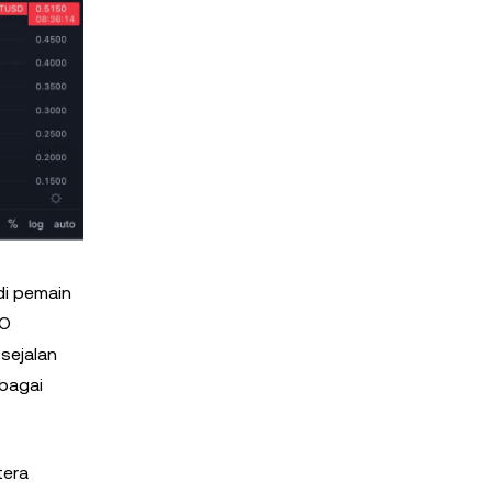
di pemain
AO
sejalan
bagai
tera