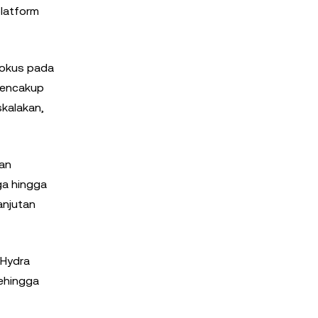
platform
fokus pada
mencakup
skalakan,
an
ga hingga
anjutan
 Hydra
sehingga