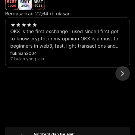
Berdasarkan 22,64 rb ulasan
OKX is the first exchange I used since I first got
to know crypto, in my opinion OKX is a must for
beginners in web3, fast, light transactions and
very helpful, especially for crypto beginners, it is
flukman2004
7 bulan yang lalu
very important to have this application on your
smartphone homepage.
Ngobrol dan Belajar