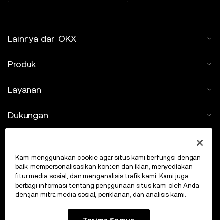
Lainnya dari OKX
Produk
Layanan
Dukungan
Beli kripto
Kami menggunakan cookie agar situs kami berfungsi dengan
Kalkulator kripto
baik, mempersonalisasikan konten dan iklan, menyediakan
fitur media sosial, dan menganalisis trafik kami. Kami juga
berbagi informasi tentang penggunaan situs kami oleh Anda
Lakukan Trading
dengan mitra media sosial, periklanan, dan analisis kami.
Terima Semua