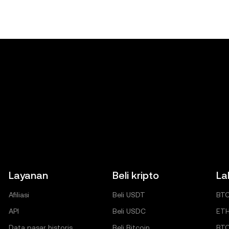
Layanan
Beli kripto
La
Afiliasi
Beli USDT
BT
API
Beli USDC
ET
Data pasar historis
Beli Bitcoin
BT