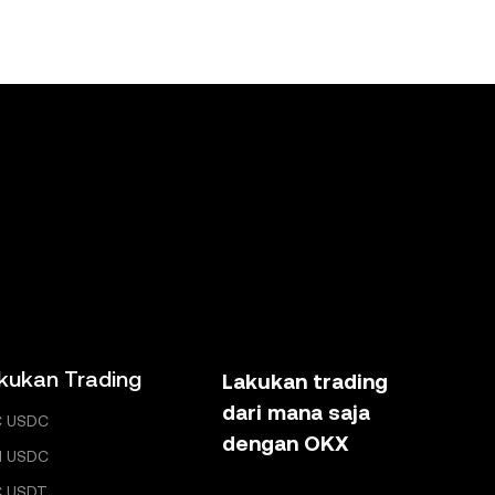
kukan Trading
Lakukan trading
dari mana saja
C USDC
dengan OKX
H USDC
C USDT