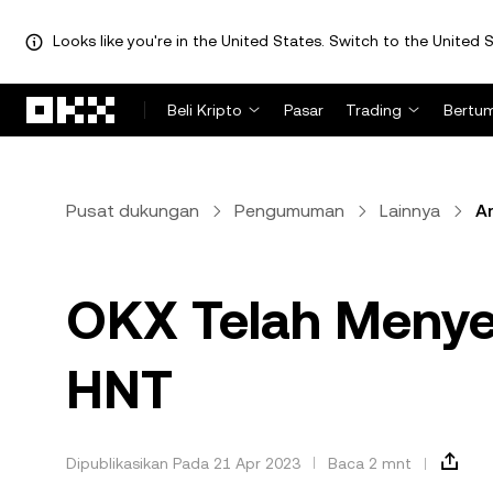
Looks like you're in the United States. Switch to the United S
Lewati ke konten utama
Beli Kripto
Pasar
Trading
Bertu
Pusat dukungan
Pengumuman
Lainnya
Ar
OKX Telah Menyel
HNT
Dipublikasikan Pada 21 Apr 2023
Baca 2 mnt