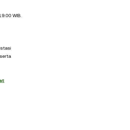
19.00 WIB.
estasi
serta
at