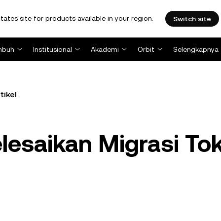
tates site for products available in your region.
Switch site
mbuh
Institusional
Akademi
Orbit
Selengkapnya
tikel
esaikan Migrasi To