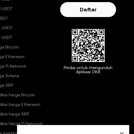
H USDT
Daftar
USDT
L USDT
 USDT
ga Bitcoin
ga Ethereum
ga Pi Network
Pindai untuk mengunduh
Aplikasi OKX
ga Solana
ga XRP
diksi harga Bitcoin
diksi harga Ethereum
diksi harga XRP
diksi Harga Pi Network
a membeli kripto