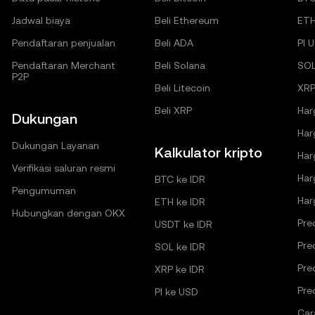
Jadwal biaya
Beli Ethereum
ET
Pendaftaran penjualan
Beli ADA
PI 
Pendaftaran Merchant
Beli Solana
SO
P2P
Beli Litecoin
XRP
Beli XRP
Har
Dukungan
Har
Dukungan Layanan
Kalkulator kripto
Har
Verifikasi saluran resmi
Har
BTC ke IDR
Pengumuman
Har
ETH ke IDR
Hubungkan dengan OKX
Pre
USDT ke IDR
Pre
SOL ke IDR
Pre
XRP ke IDR
Pre
PI ke USD
Car