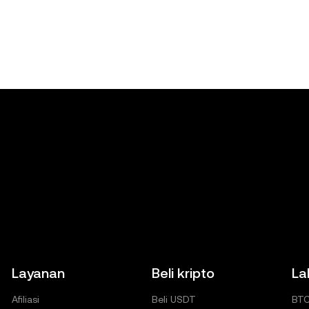
ma atas kesalahan fakta atau kelalaian yang diungkapkan di si
uan layanan yang berbeda di
www.okx.ac/id
.
Layanan
Beli kripto
La
Afiliasi
Beli USDT
BT