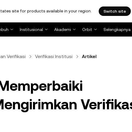
tates site for products available in your region.
Switch site
mbuh
Institusional
Akademi
Orbit
Selengkapnya
n Verifikasi
Verifikasi Institusi
Artikel
Memperbaiki
engirimkan Verifika