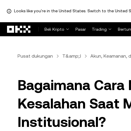
Looks like you're in the United States. Switch to the United S
Lewati ke konten utama
Beli Kripto
Pasar
Trading
Bertu
Pusat dukungan
T&amp;J
Akun, Keamanan, da
Bagaimana Cara 
Kesalahan Saat M
Institusional?