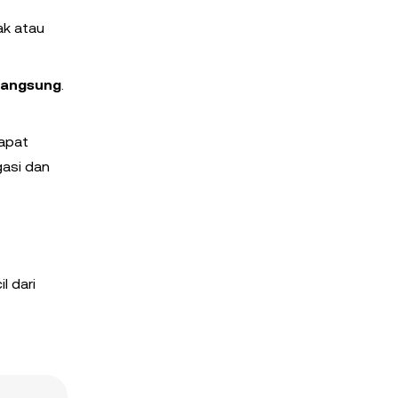
ak atau
langsung
.
apat
gasi dan
l dari