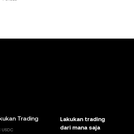
ni. OKX
kukan Trading
Lakukan trading
dari mana saja
C USDC