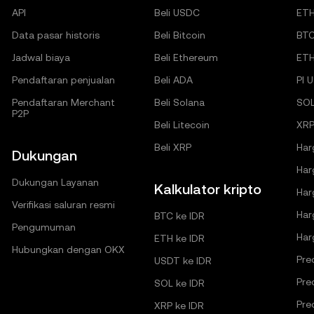
API
Beli USDC
ET
Data pasar historis
Beli Bitcoin
BT
Jadwal biaya
Beli Ethereum
ET
Pendaftaran penjualan
Beli ADA
PI 
Pendaftaran Merchant
Beli Solana
SO
P2P
Beli Litecoin
XRP
Beli XRP
Har
Dukungan
Har
Dukungan Layanan
Kalkulator kripto
Har
Verifikasi saluran resmi
Har
BTC ke IDR
Pengumuman
Har
ETH ke IDR
Hubungkan dengan OKX
Pre
USDT ke IDR
Pre
SOL ke IDR
Pre
XRP ke IDR