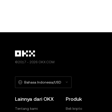
tidak ada tanggung jawab atau liabilitas yang diteri
Web3 Wallet dan Pasar NFT OKX tunduk pada ketent
©2017 - 2026 OKX.COM
Bahasa Indonesia/USD
Lainnya dari OKX
Produk
Tentang kami
Beli kripto