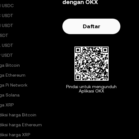
dengan OKX
H USDC
C USDT
H USDT
Daftar
USDT
L USDT
 USDT
ga Bitcoin
ga Ethereum
ga Pi Network
Pindai untuk mengunduh
Aplikasi OKX
ga Solana
ga XRP
diksi harga Bitcoin
diksi harga Ethereum
diksi harga XRP