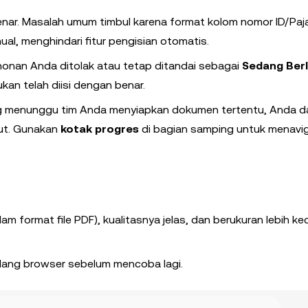
enar. Masalah umum timbul karena format kolom nomor ID/Paj
ual, menghindari fitur pengisian otomatis.
nan Anda ditolak atau tetap ditandai sebagai
Sedang Ber
kan telah diisi dengan benar.
ng menunggu tim Anda menyiapkan dokumen tertentu, Anda d
but. Gunakan
kotak progres
di bagian samping untuk menavi
 format file PDF), kualitasnya jelas, dan berukuran lebih keci
lang browser sebelum mencoba lagi.