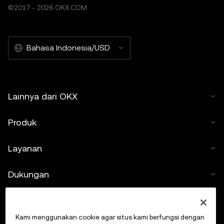
©2017 - 2026 OKX.COM
umum. Meskipun data dan grafik ini sudah disiapkan
dengan hati-hati, tidak ada tanggung jawab atau
liabilitas yang diterima atas kesalahan fakta atau
Bahasa Indonesia/USD
kelalaian yang diungkapkan di sini. OKX Web3 Wallet dan
Pasar NFT OKX tunduk pada ketentuan layanan yang
berbeda di
www.okx.ac/id
.
Lainnya dari OKX
Produk
Layanan
Dukungan
Beli kripto
Kami menggunakan cookie agar situs kami berfungsi dengan