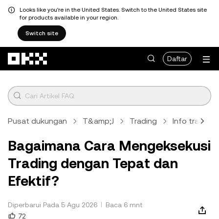
Looks like you're in the United States. Switch to the United States site
for products available in your region.
Switch site
Lewati ke konten utama
Daftar
Pusat dukungan
T&amp;J
Trading
Info trading
Bagaimana Cara Mengeksekusi
Trading dengan Tepat dan
Efektif?
Diperbarui Pada 5 Agu 2026
Baca 6 mnt
72