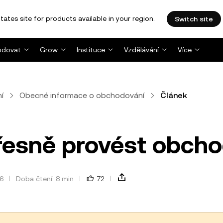
tates site for products available in your region.
Switch site
dovat
Grow
Instituce
Vzdělávání
Více
í
Obecné informace o obchodování
Článek
přesně provést obch
26
Doba čtení: 8 min
72