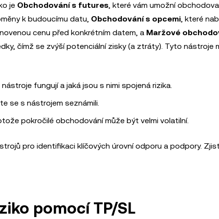
ko je
Obchodování s futures
, které vám umožní obchodova
toměny k budoucímu datu,
Obchodování s opcemi
, které nab
novenou cenu před konkrétním datem, a
Maržové obchodo
y, čímž se zvýší potenciální zisky (a ztráty). Tyto nástroje
é nástroje fungují a jaká jsou s nimi spojená rizika.
te se s nástrojem seznámili.
otože pokročilé obchodování může být velmi volatilní.
trojů pro identifikaci klíčových úrovní odporu a podpory. Zji
iziko pomocí TP/SL