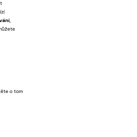
t
ízí
vání
,
 můžete
stěte o tom