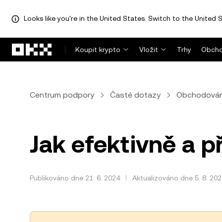
Looks like you're in the United States. Switch to the United S
Přeskočit na hlavní obsah
Koupit krypto
Vložit
Trhy
Obcho
Centrum podpory
Časté dotazy
Obchodován
Jak efektivně a 
Publikováno dne 21. 6. 2024
Aktualizováno dne 5. 8. 20