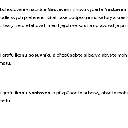
 obchodování v nabídce
Nastavení
. Znovu vyberte
Nastavení
odle svých preferencí. Graf také podporuje indikátory a kresli
to tvary lze přetahovat, měnit jejich velikost a upravovat je pří
i grafu
ikonu posuvníku
a přizpůsobte si barvy, abyste mohl
matu.
i grafu
ikonu Nastavení
a přizpůsobte si barvy, abyste mohl
matu.