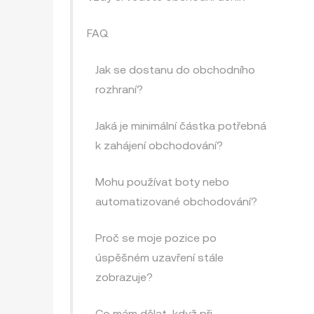
FAQ
Jak se dostanu do obchodního
rozhraní?
Jaká je minimální částka potřebná
k zahájení obchodování?
Mohu používat boty nebo
automatizované obchodování?
Proč se moje pozice po
úspěšném uzavření stále
zobrazuje?
Co mám dělat, když při