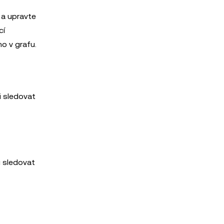
a upravte
cí
mo v grafu.
i sledovat
i sledovat