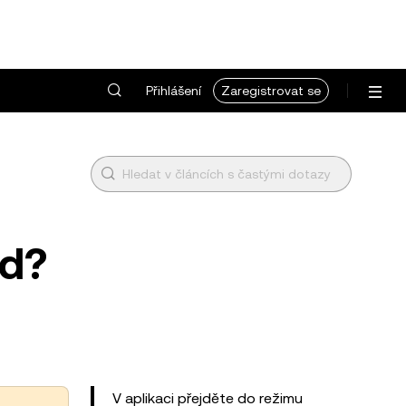
Přihlášení
Zaregistrovat se
od?
V aplikaci přejděte do režimu