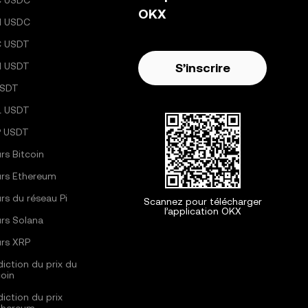
C USDC
OKX
H USDC
C USDT
H USDT
S’inscrire
USDT
L USDT
 USDT
rs Bitcoin
rs Ethereum
rs du réseau Pi
Scannez pour télécharger
l’application OKX
rs Solana
rs XRP
diction du prix du
coin
diction du prix