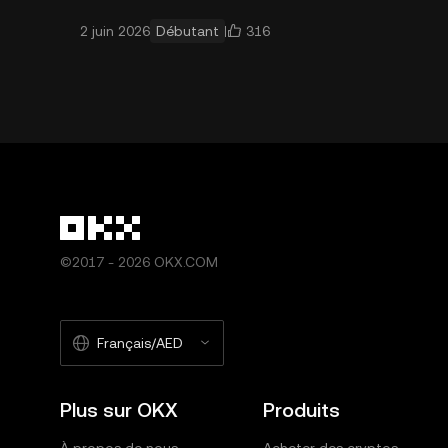
Bitcoin et Ethereum gagnent en
316
2 juin 2026
Débutant
popularité, plus les scammers
redoublent d’ingéniosité pour
s’en prendre aux trader
©2017 - 2026 OKX.COM
Français/AED
Plus sur OKX
Produits