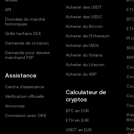
Affiliés
BT
Acheter des USDT
API
ET
Acheter des USDC
Données du marché
BT
historiques
Acheter du Bitcoin
ET
Grille tarifaire CEX
Acheter de l’Ethereum
PI 
Demande de cotation
Acheter de l’ADA
SO
Demande pour devenir
Acheter du Solana
marchand P2P
XRP
Acheter du Litecoin
Cou
Assistance
Acheter du XRP
Cou
Cou
Centre d'assistance
Calculateur de
Cou
Vérification officielle
cryptos
Cou
Annonces
BTC en EUR
Pré
Connexion avec OKX
Bit
ETH en EUR
Pré
USDT en EUR