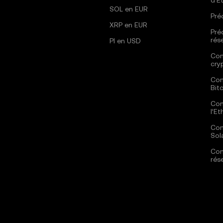
d'E
SOL en EUR
Pré
XRP en EUR
Pré
rés
PI en USD
Com
cry
Com
Bit
Com
l’E
Com
Sol
Com
rés