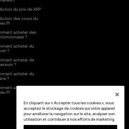
thereum
diction du prix de XRP
diction des cours du
eau Pi
ment acheter des
ptomonnaies ?
ment acheter du
coin ?
ment acheter de
thereum ?
ment acheter du
ana ?
ment acheter du
eau Pi
En cliquant sur « Accepter tous les cookies », vous
acceptez le stockage de cookies sur votre appareil
pour améliorer la navigation sur le site, analyser son
utilisation et contribuer à nos efforts de marketing.