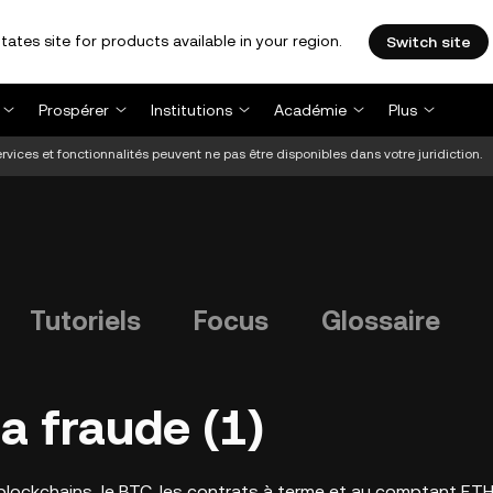
tates site for products available in your region.
Switch site
Prospérer
Institutions
Académie
Plus
vices et fonctionnalités peuvent ne pas être disponibles dans votre juridiction.
Tutoriels
Focus
Glossaire
a fraude (1)
ockchains, le BTC, les contrats à terme et au comptant ETH, 