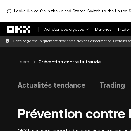
Looks like you're in the United States. Switch to the United S
Aller au contenu principal
Acheter des cryptos
Marchés
Trader
Cette page est uniquement destinée à des fins d'information. Certains ser
Learn
Prévention contre la fraude
Actualités tendance
Trading
Prévention contre l
OKX Learn vous apporte des connaissances sur les bl