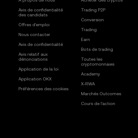
À propos de nous
Acheter des cryptos
Avis de confidentialité
Trading P2P
des candidats
Conversion
Offres d'emploi
Trading
Nous contacter
Earn
Avis de confidentialité
Bots de trading
Avis relatif aux
dénonciations
Toutes les
cryptomonnaies
Application de la loi
Academy
Application OKX
X-RWA
Préférences des cookies
Marchés Outcomes
Cours de l'action