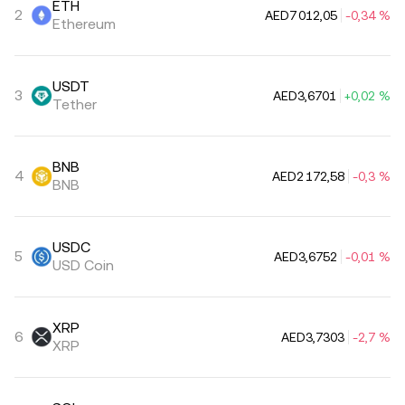
ETH
2
AED7 012,05
-0,34 %
Ethereum
USDT
3
AED3,6701
+0,02 %
Tether
BNB
4
AED2 172,58
-0,3 %
BNB
USDC
5
AED3,6752
-0,01 %
USD Coin
XRP
6
AED3,7303
-2,7 %
XRP