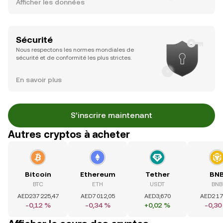
Afficher les données
Sécurité
Nous respectons les normes mondiales de
sécurité et de conformité les plus strictes.
En savoir plus
S’inscrire maintenant
Autres cryptos à acheter
Bitcoin
Ethereum
Tether
BN
BTC
ETH
USDT
BNB
AED237 225,47
AED7 012,05
AED3,670
AED2 17
-0,12 %
-0,34 %
+0,02 %
-0,30