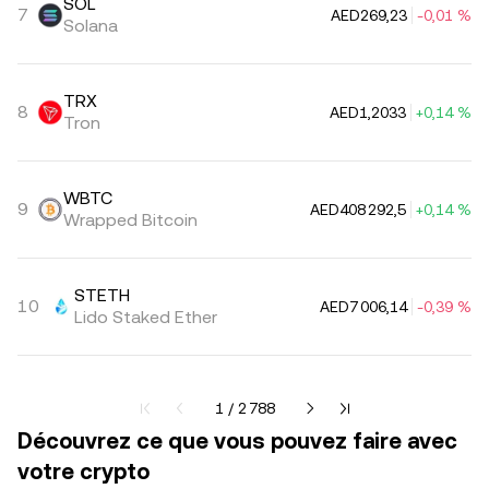
SOL
7
AED269,23
-0,01 %
Solana
TRX
8
AED1,2033
+0,14 %
Tron
WBTC
9
AED408 292,5
+0,14 %
Wrapped Bitcoin
STETH
10
AED7 006,14
-0,39 %
Lido Staked Ether
Page actuelle 1 sur 2788
1 / 2 788
Découvrez ce que vous pouvez faire avec
votre crypto