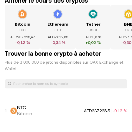
Afficher le cours des cryptos
Bitcoin
Ethereum
Tether
BN
BTC
ETH
USDT
BNB
AED237 225,47
AED7 012,05
AED3,670
AED2 17
-0,12 %
-0,34 %
+0,02 %
-0,30
Trouver la bonne crypto à acheter
Plus de 3 000 000 de jetons disponibles sur OKX Exchange et
Wallet.
BTC
1
AED237 225,5
-0,12 %
Bitcoin