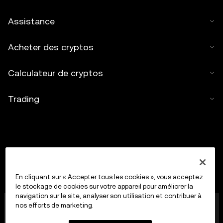
Assistance
Acheter des cryptos
Calculateur de cryptos
Trading
En cliquant sur « Accepter tous les cookies », vous acceptez
le stockage de cookies sur votre appareil pour améliorer la
navigation sur le site, analyser son utilisation et contribuer à
OKX Middle East Fintech FZE est agréée par l'Autorité
nos efforts de marketing.
de régulation des actifs virtuels (VARA) de Dubaï sous
la référence VASP VL/23/12/003 et autorisé à fournir (i)