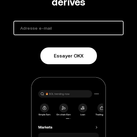
dérivés
Essayer OKX