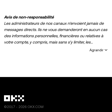
Avis de non-responsabilité
Les administrateurs de nos canaux n'envoient jamais de
messages directs. Ils ne vous demanderont en aucun cas
des informations personnelles, financières ou relatives à
votre compte, y compris, mais sans s'y limiter, les
coordonnées de votre carte bancaire, votre numéro de
Agrandir
téléphone, votre carte d'identité ou les informations de
votre passeport, et ne vous demanderont pas de leur
transférer vos actifs (en liquidités, numériques ou autres)
ou de les transférer à une tierce partie. Toute information
fournie par les administrateurs de nos canaux est fournie
à titre d'information uniquement et ne constitue pas, ni
n'est destinée à constituer, un conseil financier, un conseil
en investissement, un service de conseil financier, une
recommandation de négociation ou tout autre conseil.
©2017 - 2026 OKX.COM