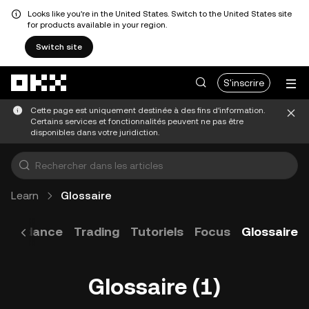
Looks like you're in the United States. Switch to the United States site
for products available in your region.
Switch site
Aller au contenu principal
S'inscrire
Cette page est uniquement destinée à des fins d'information.
Certains services et fonctionnalités peuvent ne pas être
disponibles dans votre juridiction.
Learn
Glossaire
s tendance
Trading
Tutoriels
Focus
Glossaire
Glossaire (1)