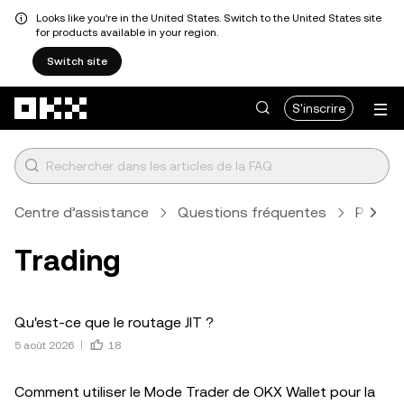
Looks like you're in the United States. Switch to the United States site
for products available in your region.
Switch site
Aller au contenu principal
S'inscrire
Centre d’assistance
Questions fréquentes
Portefe
Trading
Qu'est-ce que le routage JIT ?
5 août 2026
18
Comment utiliser le Mode Trader de OKX Wallet pour la