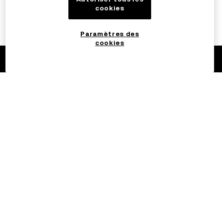
cookies
Paramètres des
cookies
©2017 - 2026 OKX.COM
Français/AED
Plus sur OKX
Produits