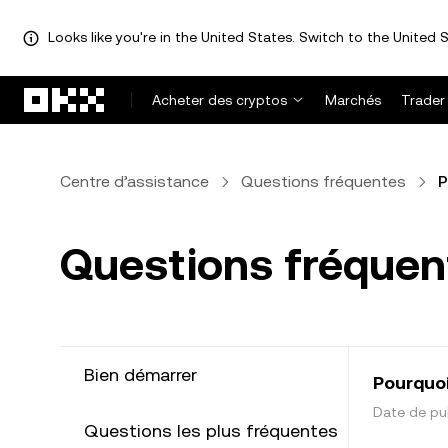
Looks like you're in the United States. Switch to the United S
Aller au contenu principal
Acheter des cryptos
Marchés
Trader
Centre d’assistance
Questions fréquentes
P
Questions fréquen
Bien démarrer
Pourquoi
Date de pub
Questions les plus fréquentes