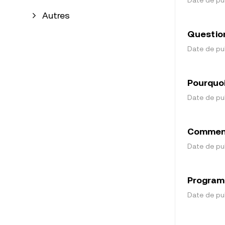
Autres
Question
Date de pub
Pourquoi
Date de pub
Comment 
Date de pub
Programm
Date de pub