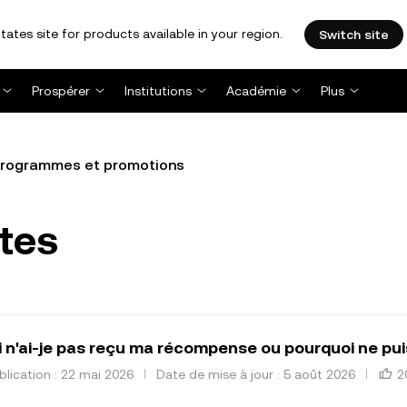
tates site for products available in your region.
Switch site
Prospérer
Institutions
Académie
Plus
rogrammes et promotions
tes
 n'ai-je pas reçu ma récompense ou pourquoi ne puis-
lication : 22 mai 2026
Date de mise à jour : 5 août 2026
2