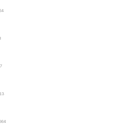
64
8
7
13
664