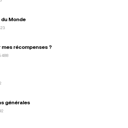
pe du Monde
323
er mes récompenses ?
5 488
2
ns générales
92